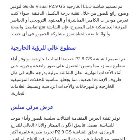
تم تصميم شاشة LED الخارجية Guide Visual P2.9 GS لتوفير
وضوح رائع للصور من خلال تقنية درجة البكسل الدقيقة. سواء كنت
تعرض موجزات الكاميرا المباشرة أو المحتوى الترويجي أو العناصر
المرئية الديناميكية على المسرح، فإن الشاشة تنتج تفاصيل واضحة
وألوانًا نابضة بالحياة تعزز مشاركة الجمهور في أي حدث.
سطوع عالي للرؤية الخارجية
تم تصميم الشاشة P2.9 GS خصيصًا للبيئات الخارجية، وتوفر أداء
سطوع ممتاز، مما يضمن الحصول على صور واضحة وحيوية حتى
أثناء الأحداث النهارية. تظل الشاشة مرئية بدرجة عالية في ظل
ظروف الإضاءة الصعبة، مما يجعلها مناسبة للحفلات الموسيقية
الخارجية والمهرجانات والأحداث الرياضية وتنشيط العلامات
التجارية.
المنزل
عرض مرئي سلس
توفر تقنية العرض المتقدمة انتقالات سلسة للصور وأداء موحد
منتجات
للشاشة. بفضل تناسق الألوان الممتاز والأداء العالي للتدرج
الرمادي، تخلق الشاشة P2.9 GS تجربة بصرية غامرة أكثر
فيديوهات
للجمهور مع الحفاظ على جودة الصورة الاحترافية للإنتاج المباشر.