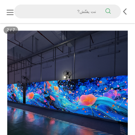
2
/
7