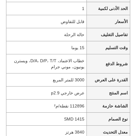
الحد الأدنى لكمية
1
الأسعار
قابل للتفاوض
تفاصيل التغليف
حالة الرحلة
وقت التسليم
15 يوما
خطاب الاعتماد، D/A، D/P، T/T، ويسترن
شروط الدفع
يونيون، موني جرام
القدرة على العرض
3000 للمتر المربع
اسم المنتج
عرض خارجي p2.9
الشاشة حازمة
112896 نقطة/م²
نوع الصمام
SMD 1415
معدل التحديث
3840 هرتز