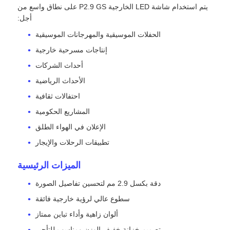
يتم استخدام شاشة LED الخارجية P2.9 GS على نطاق واسع من
أجل:
شاشة SMD LED
الحفلات الموسيقية والمهرجانات الموسيقية
إنتاجات مسرحية خارجية
لوحة عرض LED للخارج
أحداث الشركات
الأحداث الرياضية
لوحة الإعلانات في الهواء الطلق
احتفالات ثقافية
المشاريع الحكومية
الإعلان في الهواء الطلق
تطبيقات الرحلات والإيجار
الميزات الرئيسية
دقة بكسل 2.9 مم لتحسين تفاصيل الصورة
سطوع عالي لرؤية خارجية فائقة
ألوان زاهية وأداء تباين ممتاز
تصميم خزانة خفيف الوزن ومناسب للتأجير