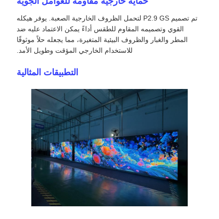
حماية خارجية مقاومة للعوامل الجوية
تم تصميم P2.9 GS لتحمل الظروف الخارجية الصعبة. يوفر هيكله
اطلب عرض أسعار
القوي وتصميمه المقاوم للطقس أداءً يمكن الاعتماد عليه ضد
المطر والغبار والظروف البيئية المتغيرة، مما يجعله حلاً موثوقًا
للاستخدام الخارجي المؤقت وطويل الأمد.
شاشة عرض فيديو LED
التطبيقات المثالية
شاشة عرض LED
شاشة LED للحفل
استئجار شاشة LED للمسرح
جدار فيديو LED COB
عرض LED شفاف