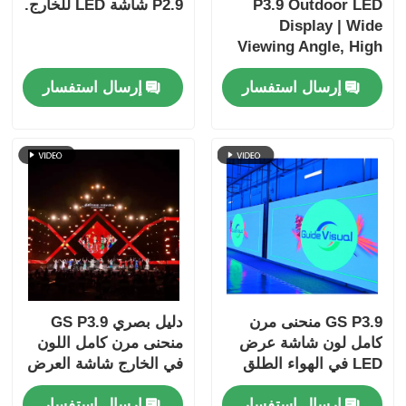
P3.9 Outdoor LED
P2.9 شاشة LED للخارج.
Display | Wide
Viewing Angle, High
Refresh, Event-Ready
إرسال استفسار
إرسال استفسار
Performance
GS P3.9 منحنى مرن
دليل بصري GS P3.9
كامل لون شاشة عرض
منحنى مرن كامل اللون
LED في الهواء الطلق
في الخارج شاشة العرض
IP65 تصنيف الوضوح
LED IP65 تصنيف
إرسال استفسار
إرسال استفسار