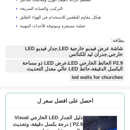
التركيب والصيانة السريعة
هيكل مقاوم للطقس للاستخدام في الهواء الطلق
عملية مستقرة وموثوقة للأحداث المهنية
بطاقة:
شاشة عرض فيديو خارجية LED,جدار فيديو LED
خارجي,جدران ليد للكنائس
P2.9 الحائط الخارجي LED،عرض LED ذو مساحة
البكسل الدقيقة،حائط LED عالي معدل التحديث
led walls for churches
احصل على افضل سعر ل
دليل الجدار LED الخارجي Visual
P2.9 | درجة بكسل دقيقة، وتحديث