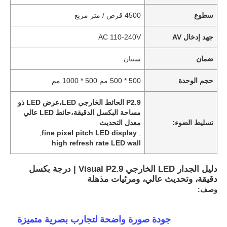
سطوع
4500 قرص / متر مربع
جهد إدخال AV
AC 110-240V
ضمان
سنتان
حجم الوحدة
500 * 500 مم 500 * 1000 مم
P2.9 الحائط الخارجي LED،عرض LED ذو
مساحة البكسل الدقيقة،حائط LED عالي
تسليط الضوء:
معدل التحديث
,
fine pixel pitch LED display
,
high refresh rate LED wall
دليل الجدار LED الخارجي Visual P2.9 | درجة بكسل
دقيقة، وتحديث عالي، ومرئيات مذهلة
وصف:
جودة صورة واضحة لتجارب بصرية متميزة