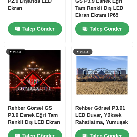
P2.9 Dışarıda LED
GS P3.9 Esnek Eğri
Ekran
Tam Renkli Dış LED
Ekran Ekranı IP65
Rating Parlaklık
Talep Gönder
Talep Gönder
Rehber Görsel GS
Rehber Görsel P3.91
P3.9 Esnek Eğri Tam
LED Duvar, Yüksek
Renkli Dış LED Ekran
Rahatlatma, Yumuşak
Ekranı IP65 Derecesi
Görseller, Aşırı
Talep Gönder
Talep Gönder
Sıcakta bile