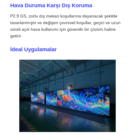
Hava Duruma Karşı Dış Koruma
Bir İndirim İste
P2.9 GS, zorlu dış mekan koşullarına dayanacak şekilde
tasarlanmıştır.ve değişen çevresel koşullar, geçici ve uzun
süreli açık hava kullanımı için güvenilir bir çözüm haline
LED Video Duvar Ekranı
getirir.
İdeal Uygulamalar
LED ekran ekranı
konser led ekranı
Sahne LED ekran kiralama
Cob LED video duvarı
Şeffaf LED ekran