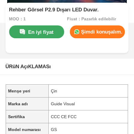
Rehber Görsel P2.9 Dışarı LED Duvar.
MOQ：1
Fiyat：Pazarlık edilebilir
Şimdi konuşalım.
En iyi fiyat
ÜRüN AçıKLAMASı
Menşe yeri
Çin
Marka adı
Guide Visual
Sertifika
CCC CE FCC
Model numarası
GS