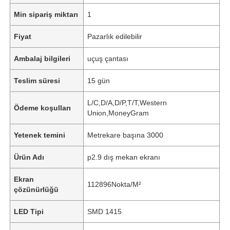
Min sipariş miktarı
1
Fiyat
Pazarlık edilebilir
Ambalaj bilgileri
uçuş çantası
Teslim süresi
15 gün
L/C,D/A,D/P,T/T,Western
Ödeme koşulları
Union,MoneyGram
Yetenek temini
Metrekare başına 3000
Ürün Adı
p2.9 dış mekan ekranı
Ekran
112896Nokta/M²
çözünürlüğü
LED Tipi
SMD 1415