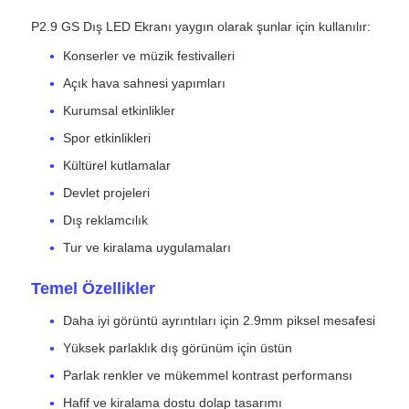
P2.9 GS Dış LED Ekranı yaygın olarak şunlar için kullanılır:
SMD LED Ekran
Konserler ve müzik festivalleri
Açık hava sahnesi yapımları
Dış LED Ekran Tablosu
Kurumsal etkinlikler
Spor etkinlikleri
Dış mekan led reklam panosu
Kültürel kutlamalar
Devlet projeleri
Dış reklamcılık
Tur ve kiralama uygulamaları
Temel Özellikler
Daha iyi görüntü ayrıntıları için 2.9mm piksel mesafesi
Yüksek parlaklık dış görünüm için üstün
Parlak renkler ve mükemmel kontrast performansı
Hafif ve kiralama dostu dolap tasarımı