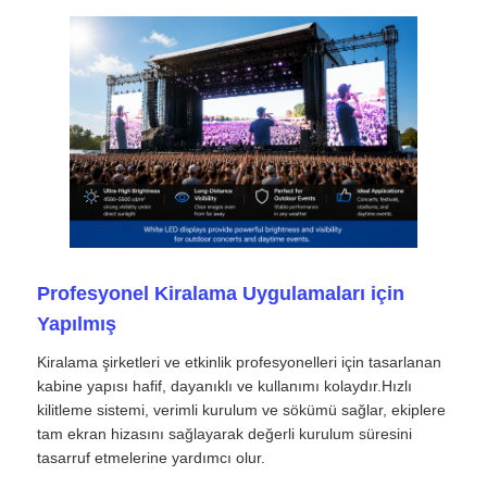
VR Gösterisi
Hakkımızda
Fabrika turu
Kalite kontrolü
Profesyonel Kiralama Uygulamaları için
Yapılmış
Bize Ulaşın
Kiralama şirketleri ve etkinlik profesyonelleri için tasarlanan
kabine yapısı hafif, dayanıklı ve kullanımı kolaydır.Hızlı
Haberler
kilitleme sistemi, verimli kurulum ve sökümü sağlar, ekiplere
tam ekran hizasını sağlayarak değerli kurulum süresini
tasarruf etmelerine yardımcı olur.
Durumlar