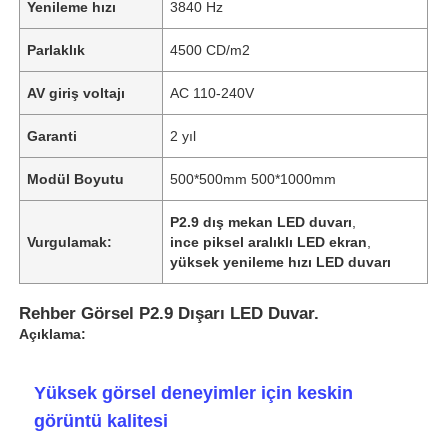
Yenileme hızı
3840 Hz
Parlaklık
4500 CD/m2
AV giriş voltajı
AC 110-240V
Garanti
2 yıl
Modül Boyutu
500*500mm 500*1000mm
P2.9 dış mekan LED duvarı
,
Vurgulamak:
ince piksel aralıklı LED ekran
,
yüksek yenileme hızı LED duvarı
Rehber Görsel P2.9 Dışarı LED Duvar.
Açıklama:
Yüksek görsel deneyimler için keskin
görüntü kalitesi