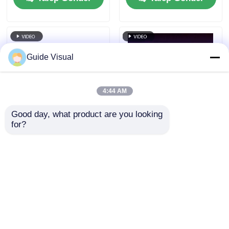
Performans, Sahne
Hazır
Guide Visual
4:44 AM
Good day, what product are you looking 
for?
Kılavuz Görsel Enerji
Kılavuz Görsel P3.91
tasarrufu Akıllı
LED Duvar,
parlaklık ayarlama ve
Sürükleyici Pürüzsüz
tüketimi ile LED
Görseller, Yüksek
Talep Gönder
Talep Gönder
Video Duvar Ekranı
Yenileme, Su
Geçirmez, Sahne
Etkisi için Tasarlandı
Ana sayfa
Hakkımızda
Bize ulaşın
Desktop Site