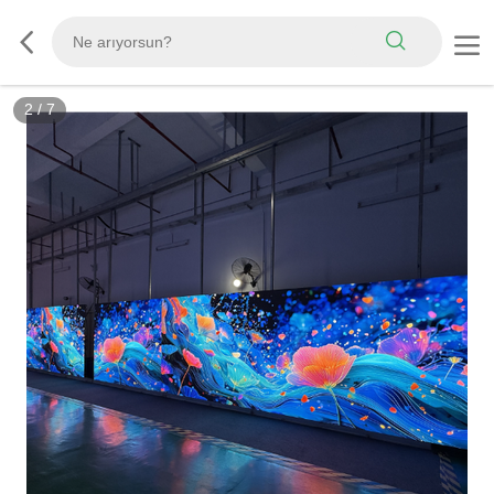
2
/
7