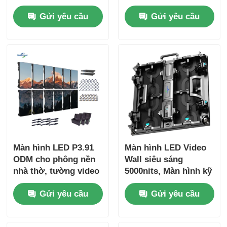
Màn hình LED tùy
cho quảng cáo ngoài
Gửi yêu cầu
Gửi yêu cầu
chỉnh cho sử dụng
trời
trong nhà và ngoài
trời
Màn hình LED P3.91
Màn hình LED Video
ODM cho phông nền
Wall siêu sáng
nhà thờ, tường video
5000nits, Màn hình kỹ
800W
thuật số P2.9 P3.9
Gửi yêu cầu
Gửi yêu cầu
cho Trung tâm
thương mại