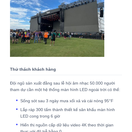
Yêu cầu báo giá
Màn hình treo tường LED
Màn hình hiển thị LED
Thử thách khách hàng
Màn hình LED cho buổi hòa nhạc
Đội ngũ sản xuất đằng sau lễ hội âm nhạc 50.000 người
tham dự cần một hệ thống màn hình LED ngoài trời có thể:
Thuê màn hình LED sân khấu
Sống sót sau 3 ngày mưa xối xả và cái nóng 95°F
Tường video LED COB
Lắp ráp 300 tấm thành thiết kế sân khấu màn hình
LED cong trong 6 giờ
Hiển thị nguồn cấp dữ liệu video 4K theo thời gian
Màn hình LED trong suốt
thực với độ trễ bằng 0