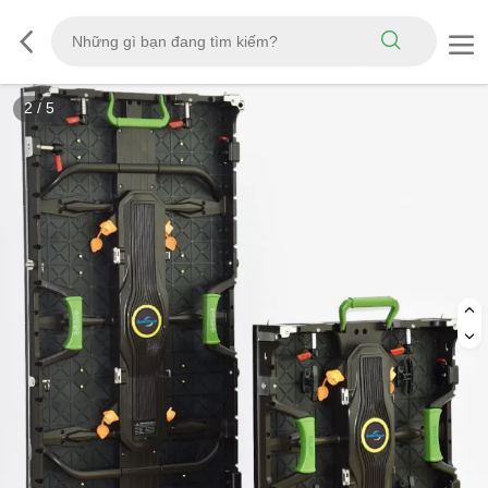
3
/
5