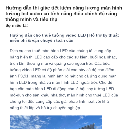
Hướng dẫn thị giác tiết kiệm năng lượng màn hình
tường led video có tính năng điều chỉnh độ sáng
Buổi trình diễn VR
thông minh và tiêu thụ
Sự miêu tả:
Về Chúng Tôi
Hướng dẫn cho thuê tường video LED | Hỗ trợ kỹ thuật
miễn phí & vận chuyển toàn cầu
Dịch vụ cho thuê màn hình LED của chúng tôi cung cấp
Tham quan nhà máy
bảng hiển thị LED cao cấp cho các sự kiện, buổi hòa nhạc,
triển lãm thương mại và quảng cáo ngoài trời. Các bức
tường video LED có độ phân giải cao này có độ cao điểm
Kiểm soát chất lượng
ảnh P3,91, mang lại hình ảnh rõ nét cho cả ứng dụng màn
hình LED trong nhà và màn hình LED ngoài trời. Cho dù
bạn cần màn hình LED di động cho lễ hội hay tường LED
Liên hệ với chúng tôi
mô-đun cho sân khấu nhà thờ, màn hình cho thuê LED của
chúng tôi đều cung cấp các giải pháp linh hoạt với khả
Tin tức
năng thiết lập và hỗ trợ chuyên nghiệp.
Các trường hợp