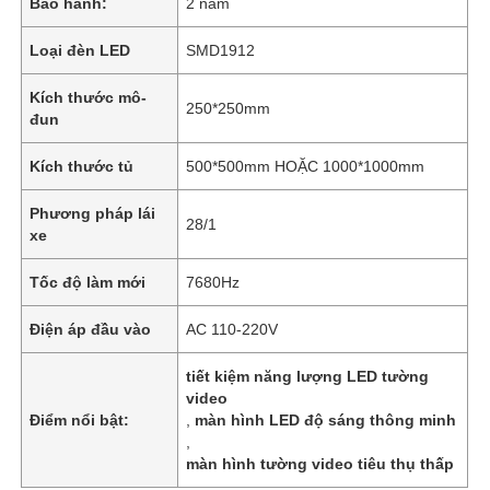
Bảo hành:
2 năm
Loại đèn LED
SMD1912
Kích thước mô-
250*250mm
đun
Kích thước tủ
500*500mm HOẶC 1000*1000mm
Phương pháp lái
28/1
xe
Tốc độ làm mới
7680Hz
Điện áp đầu vào
AC 110-220V
Trang chủ
tiết kiệm năng lượng LED tường
video
Các sản phẩm
Điểm nổi bật:
,
màn hình LED độ sáng thông minh
,
màn hình tường video tiêu thụ thấp
Video