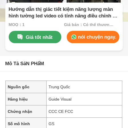
Hướng dẫn thị giác tiết kiệm năng lượng màn
hình tường led video có tính năng điều chỉnh độ
sáng thông minh và tiêu thụ
MOQ：1
Giá bán：Có thể thương lượng
nói chuyện ngay.
Giá tốt nhất
Mô Tả SảN PHẩM
Nguồn gốc
Trung Quốc
Hàng hiệu
Guide Visual
Chứng nhận
CCC CE FCC
Số mô hình
GS