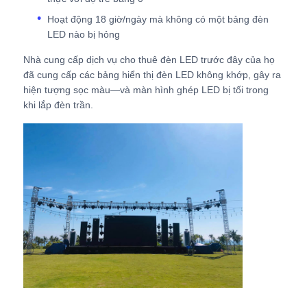
Hoạt động 18 giờ/ngày mà không có một bảng đèn
Màn hình SMD LED
LED nào bị hỏng
Nhà cung cấp dịch vụ cho thuê đèn LED trước đây của họ
đã cung cấp các bảng hiển thị đèn LED không khớp, gây ra
Bảng hiển thị LED ngoài trời
hiện tượng sọc màu—và màn hình ghép LED bị tối trong
khi lắp đèn trần.
biển quảng cáo led ngoài trời