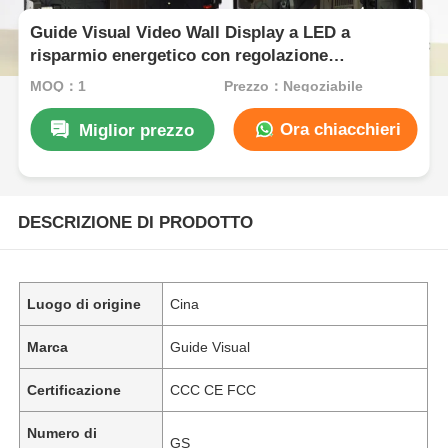
Guide Visual Video Wall Display a LED a
risparmio energetico con regolazione
intelligente della luminosità e dei consumi
MOQ：1
Prezzo：Negoziabile
Ora chiacchieri
Miglior prezzo
DESCRIZIONE DI PRODOTTO
Luogo di origine
Cina
Marca
Guide Visual
Certificazione
CCC CE FCC
Numero di
GS