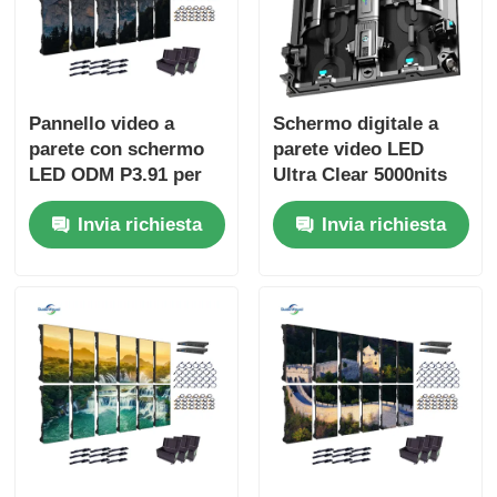
Pannello video a
Schermo digitale a
parete con schermo
parete video LED
LED ODM P3.91 per
Ultra Clear 5000nits
fondali di chiese
P2.9 P3.9 per centri
Invia richiesta
Invia richiesta
800W
commerciali