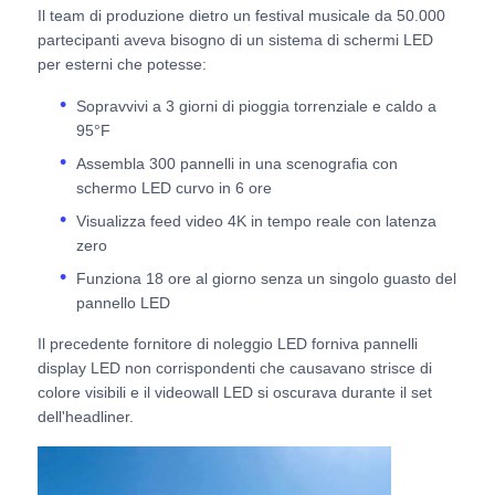
Il team di produzione dietro un festival musicale da 50.000
partecipanti aveva bisogno di un sistema di schermi LED
Schermo LED SMD
per esterni che potesse:
Sopravvivi a 3 giorni di pioggia torrenziale e caldo a
Displayboard LED esterno
95°F
Assembla 300 pannelli in una scenografia con
schermo LED curvo in 6 ore
Cartellone led da esterno
Visualizza feed video 4K in tempo reale con latenza
zero
Funziona 18 ore al giorno senza un singolo guasto del
pannello LED
Il precedente fornitore di noleggio LED forniva pannelli
display LED non corrispondenti che causavano strisce di
colore visibili e il videowall LED si oscurava durante il set
dell'headliner.