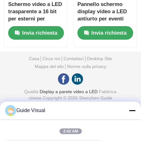
Schermo video a LED
Pannello schermo
trasparente a 16 bit
display video a LED
per esterni per
antiurto per eventi
mostre e spettacoli al
all'aperto 110V
Invia richiesta
Invia richiesta
coperto
1000nits
Casa
Circa noi
Contattaci
Desktop Site
Mappa del sito
Norme sulla privacy
Qualità
Display a parete video a LED
Fabbrica
cinese.Copyright © 2026 Shenzhen Guide
Technology Co., Ltd. All Rights Reserved.
Guide Visual
2:42 AM