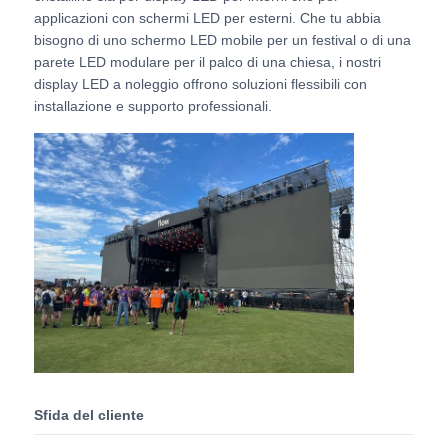
applicazioni con schermi LED per esterni. Che tu abbia
bisogno di uno schermo LED mobile per un festival o di una
Chiedi un preventivo
parete LED modulare per il palco di una chiesa, i nostri
display LED a noleggio offrono soluzioni flessibili con
installazione e supporto professionali.
Display a parete video a LED
Schermata del display LED
Schermo di concerto LED
Noleggio di schermi a LED
Muro video a LED COB
Sfida del cliente
Display LED trasparente