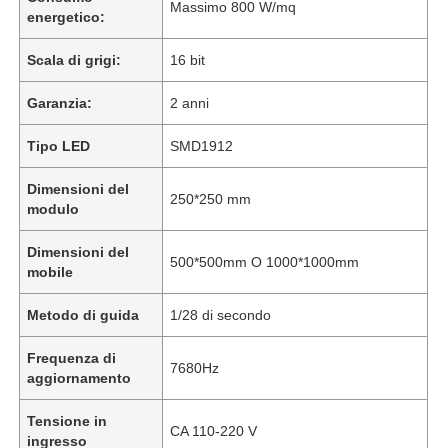
Massimo 800 W/mq
energetico:
Scala di grigi:
16 bit
Garanzia:
2 anni
Tipo LED
SMD1912
Dimensioni del
250*250 mm
modulo
Dimensioni del
500*500mm O 1000*1000mm
mobile
Casa.
Metodo di guida
1/28 di secondo
Frequenza di
7680Hz
aggiornamento
Prodotti
Tensione in
CA 110-220 V
ingresso
Video