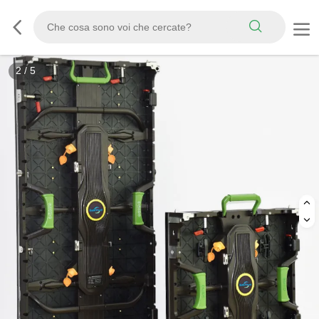
3
/
5