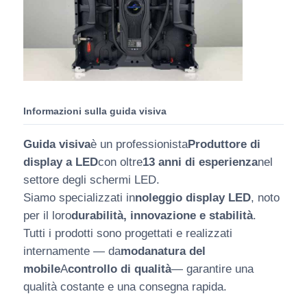
Informazioni sulla guida visiva
Guida visiva
è un professionista
Produttore di
display a LED
con oltre
13 anni di esperienza
nel
settore degli schermi LED.
Siamo specializzati in
noleggio display LED
, noto
per il loro
durabilità, innovazione e stabilità
.
Tutti i prodotti sono progettati e realizzati
internamente — da
modanatura del
mobile
A
controllo di qualità
— garantire una
qualità costante e una consegna rapida.