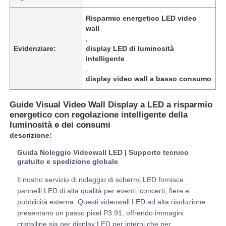
Risparmio energetico LED video
wall
Spettacolo VR
,
Evidenziare:
display LED di luminosità
intelligente
Chi Siamo
,
display video wall a basso consumo
Visita alla fabbrica
Guide Visual Video Wall Display a LED a risparmio
energetico con regolazione intelligente della
luminosità e dei consumi
Controllo di qualità
descrizione:
Guida Noleggio Videowall LED | Supporto tecnico
Contattaci
gratuito e spedizione globale
Il nostro servizio di noleggio di schermi LED fornisce
Notizie
pannelli LED di alta qualità per eventi, concerti, fiere e
pubblicità esterna. Questi videowall LED ad alta risoluzione
presentano un passo pixel P3.91, offrendo immagini
Casi
cristalline sia per display LED per interni che per