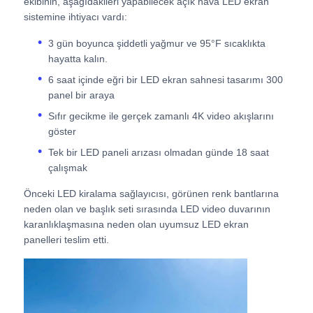
ekibinin, aşağıdakileri yapabilecek açık hava LED ekran
sistemine ihtiyacı vardı:
Bir İndirim İste
3 gün boyunca şiddetli yağmur ve 95°F sıcaklıkta
hayatta kalın.
6 saat içinde eğri bir LED ekran sahnesi tasarımı 300
LED Video Duvar Ekranı
panel bir araya
Sıfır gecikme ile gerçek zamanlı 4K video akışlarını
LED ekran ekranı
göster
Tek bir LED paneli arızası olmadan günde 18 saat
çalışmak
konser led ekranı
Önceki LED kiralama sağlayıcısı, görünen renk bantlarına
neden olan ve başlık seti sırasında LED video duvarının
Sahne LED ekran kiralama
karanlıklaşmasına neden olan uyumsuz LED ekran
panelleri teslim etti.
Cob LED video duvarı
Şeffaf LED ekran