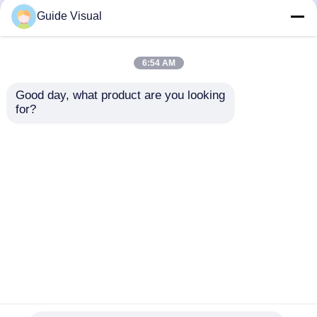
Guide Visual
Kalite
LED Video Duvar Ekranı
Çin
fabrikası.Copyright © 2026 Shenzhen Guide
6:54 AM
Technology Co., Ltd. All Rights Reserved.
Good day, what product are you looking 
for?