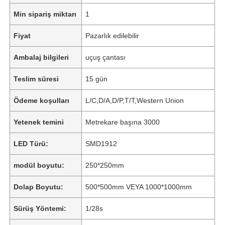
Min sipariş miktarı
1
Fiyat
Pazarlık edilebilir
Ambalaj bilgileri
uçuş çantası
Teslim süresi
15 gün
Ödeme koşulları
L/C,D/A,D/P,T/T,Western Union
Yetenek temini
Metrekare başına 3000
LED Türü:
SMD1912
modül boyutu:
250*250mm
Dolap Boyutu:
500*500mm VEYA 1000*1000mm
Sürüş Yöntemi:
1/28s