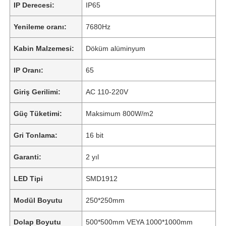
IP Derecesi:
IP65
Yenileme oranı:
7680Hz
Kabin Malzemesi:
Döküm alüminyum
IP Oranı:
65
Giriş Gerilimi:
AC 110-220V
Güç Tüketimi:
Maksimum 800W/m2
Gri Tonlama:
16 bit
Garanti:
2 yıl
LED Tipi
SMD1912
Modül Boyutu
250*250mm
Dolap Boyutu
500*500mm VEYA 1000*1000mm