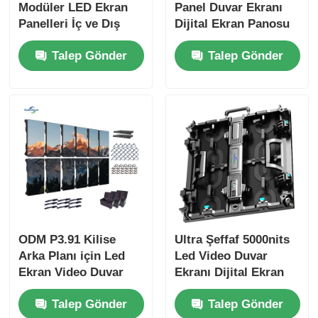
Modüler LED Ekran
Panel Duvar Ekranı
Panelleri İç ve Dış
Dijital Ekran Panosu
Kullanım için Özel
Dış Mekan
Talep Gönder
Talep Gönder
LED Ekran
Reklamcılığı İçin
ODM P3.91 Kilise
Ultra Şeffaf 5000nits
Arka Planı için Led
Led Video Duvar
Ekran Video Duvar
Ekranı Dijital Ekran
Paneli 800W
P2.9 P3.9 Alışveriş
Talep Gönder
Talep Gönder
Merkezi İçin