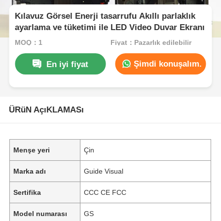
Kılavuz Görsel Enerji tasarrufu Akıllı parlaklık
ayarlama ve tüketimi ile LED Video Duvar Ekranı
MOQ：1
Fiyat：Pazarlık edilebilir
Şimdi konuşalım.
En iyi fiyat
ÜRüN AçıKLAMASı
Menşe yeri
Çin
Marka adı
Guide Visual
Sertifika
CCC CE FCC
Model numarası
GS