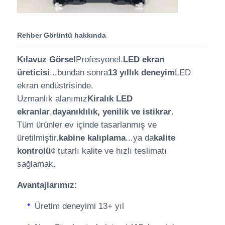
Rehber Görüntü hakkında
Kılavuz Görsel
Profesyonel.
LED ekran
üreticisi
...bundan sonra
13 yıllık deneyim
LED
ekran endüstrisinde.
Uzmanlık alanımız
Kiralık LED
ekranlar
,
dayanıklılık, yenilik ve istikrar
.
Tüm ürünler ev içinde tasarlanmış ve
üretilmiştir.
kabine kalıplama
...ya da
kalite
kontrolü
¢ tutarlı kalite ve hızlı teslimatı
sağlamak.
Avantajlarımız:
Üretim deneyimi 13+ yıl