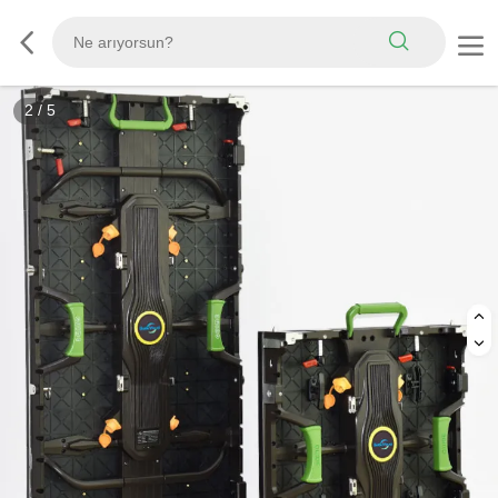
3
/
5