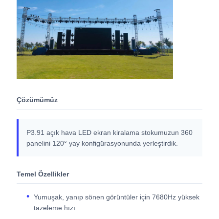
SMD LED Ekran
Dış LED Ekran Tablosu
Dış mekan led reklam panosu
Çözümümüz
P3.91 açık hava LED ekran kiralama stokumuzun 360
panelini 120° yay konfigürasyonunda yerleştirdik.
Temel Özellikler
Yumuşak, yanıp sönen görüntüler için 7680Hz yüksek
tazeleme hızı