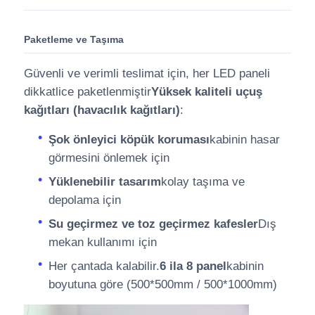
Paketleme ve Taşıma
Güvenli ve verimli teslimat için, her LED paneli
dikkatlice paketlenmiştir
Yüksek kaliteli uçuş
kağıtları (havacılık kağıtları)
:
Şok önleyici köpük koruması
kabinin hasar
görmesini önlemek için
Yüklenebilir tasarım
kolay taşıma ve
depolama için
Su geçirmez ve toz geçirmez kafesler
Dış
mekan kullanımı için
Her çantada kalabilir.
6 ila 8 panel
kabinin
boyutuna göre (500*500mm / 500*1000mm)