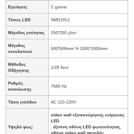
Εγγύηση:
2 χρόνια
Τύπος LED
SMD1912
Μέγεθος ενότητας
250*250 χλστ
Μέγεθος
500*500mm Ή 1000*1000mm
ντουλαπιού
Μέθοδος
1/28 δευτ
Οδήγησης
Ρυθμός
7680 Hz
ανανέωσης
Αρχική
Τάση εισόδου
AC 110-220V
Προϊόντα
video wall εξοικονόμησης ενέργειας
LED
Υψηλό φως:
,
έξυπνη οθόνη LED φωτεινότητας
,
Βίντεο
οθόνη video wall χαμηλής