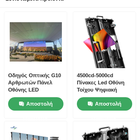
Οδηγός Οπτικής G10
4500cd-5000cd
Αρθρωτών Πάνελ
Πίνακες Led Οθόνη
Οθόνης LED
Τοίχου Ψηφιακή
Προσαρμοσμένη
Οθόνη για Υπαίθρια
Αποστολή
Αποστολή
Οθόνη LED για
Διαφήμιση
Εσωτερική και
ερώτησης
ερώτησης
Εξωτερική Χρήση