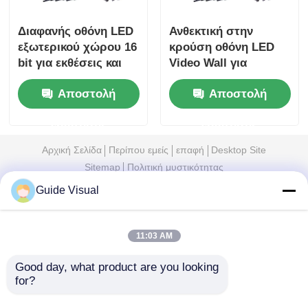
Διαφανής οθόνη LED
Ανθεκτική στην
εξωτερικού χώρου 16
κρούση οθόνη LED
bit για εκθέσεις και
Video Wall για
παραστάσεις σε
υπαίθριες
Αποστολή
Αποστολή
εσωτερικούς χώρους
εκδηλώσεις 110V
1000nits
ερώτησης
ερώτησης
Αρχική Σελίδα
Περίπου εμείς
επαφή
Desktop Site
Sitemap
Πολιτική μυστικότητας
Guide Visual
Ποιότητα
Οθόνη LED Video Wall
Κίνα
εργοστάσιο.Copyright © 2026 Shenzhen Guide
11:03 AM
Technology Co., Ltd. All Rights Reserved.
Good day, what product are you looking 
for?