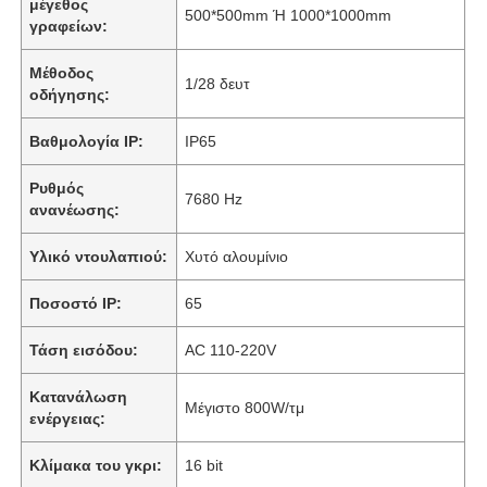
μέγεθος
500*500mm Ή 1000*1000mm
γραφείων:
Μέθοδος
1/28 δευτ
οδήγησης:
Βαθμολογία IP:
IP65
Ρυθμός
7680 Hz
ανανέωσης:
Υλικό ντουλαπιού:
Χυτό αλουμίνιο
Ποσοστό IP:
65
Τάση εισόδου:
AC 110-220V
Κατανάλωση
Μέγιστο 800W/τμ
ενέργειας:
Κλίμακα του γκρι:
16 bit