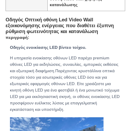
κατανάλωσης
Εκπομπή VR
Οδηγός Οπτική οθόνη Led Video Wall
εξοικονόμησης ενέργειας που διαθέτει έξυπνη
ρύθμιση φωτεινότητας και κατανάλωση
Σχετικά με εμάς
περιγραφή:
Οδηγός ενοικίασης LED βίντεο τοίχου.
Ξενάγηση στο Εργοστάσιο
Η υπηρεσία ενοικίασης οθόνων LED παρέχει premium
οθόνες LED για εκδηλώσεις, συναυλίες, εμπορικές εκθέσεις
και εξωτερική διαφήμιση.Παρέχοντας κρυστάλλινα οπτικά
Ποιοτικός έλεγχος
στοιχεία τόσο για εσωτερικές οθόνες LED όσο και για
εξωτερικές εφαρμογές οθόνων LED. Είτε χρειάζεστε μια
κινητή οθόνη LED για ένα φεστιβάλ ή ένα μονωτικό τοίχωμα
Επικοινωνήστε μαζί μας
LED για μια εκκλησιαστική σκηνή, οι οθόνες ενοικίασης LED
προσφέρουν ευέλικτες λύσεις με επαγγελματική
Ειδήσεις
εγκατάσταση και υποστήριξη.
Υποθέσεις