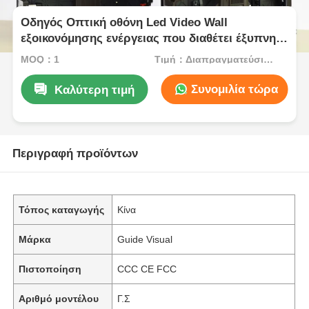
Οδηγός Οπτική οθόνη Led Video Wall
εξοικονόμησης ενέργειας που διαθέτει έξυπνη
ρύθμιση φωτεινότητας και κατανάλωση
MOQ：1
Τιμή：Διαπραγματεύσιμος
Συνομιλία τώρα
Καλύτερη τιμή
Περιγραφή προϊόντων
Τόπος καταγωγής
Κίνα
Μάρκα
Guide Visual
Πιστοποίηση
CCC CE FCC
Αριθμό μοντέλου
Γ.Σ