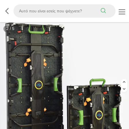
3
/
5