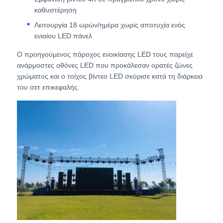
καθυστέρηση
Εικόνα LED SMD
Λειτουργία 18 ωρών/ημέρα χωρίς αποτυχία ενός
ενιαίου LED πάνελ
Ο προηγούμενος πάροχος ενοικίασης LED τους παρείχε
Εξωτερικό πίνακα οθόνης LED
ανάρμοστες οθόνες LED που προκάλεσαν ορατές ζώνες
χρώματος και ο τοίχος βίντεο LED σκύρισε κατά τη διάρκεια
Υπαίθριος πίνακας led
του σετ επικεφαλής.