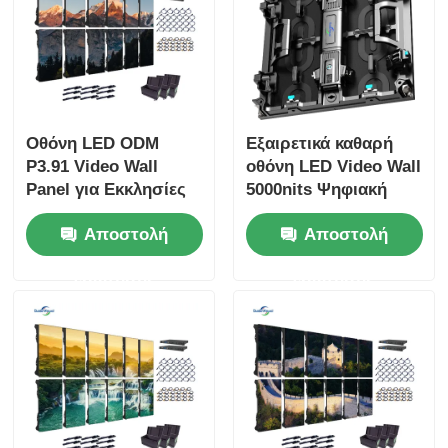
Οθόνη LED ODM
Εξαιρετικά καθαρή
P3.91 Video Wall
οθόνη LED Video Wall
Panel για Εκκλησίες
5000nits Ψηφιακή
Backdrop 800W
οθόνη P2.9 P3.9 για
Αποστολή
Αποστολή
εμπορικό κέντρο
ερώτησης
ερώτησης