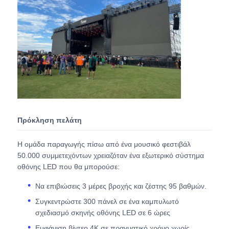
Ζητήστε μια προσφορά
Οθόνη LED Video Wall
οθόνη οθόνης LED
Πρόκληση πελάτη
Οθόνη των οδηγήσεων συναυλίας
Η ομάδα παραγωγής πίσω από ένα μουσικό φεστιβάλ
50.000 συμμετεχόντων χρειαζόταν ένα εξωτερικό σύστημα
Ενοικίαση οθόνης LED σκηνής
οθόνης LED που θα μπορούσε:
Να επιβιώσεις 3 μέρες βροχής και ζέστης 95 βαθμών.
Cob LED Video Wall
Συγκεντρώστε 300 πάνελ σε ένα καμπυλωτό
σχεδιασμό σκηνής οθόνης LED σε 6 ώρες
Διαφανής οθόνη LED
Εμφάνιση βίντεο 4K σε πραγματικό χρόνο χωρίς