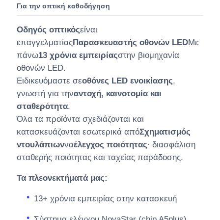
Για την οπτική καθοδήγηση
Οδηγός οπτικός
είναι
επαγγελματίας
Παρασκευαστής οθονών LED
Με
πάνω
13 χρόνια εμπειρίας
στην βιομηχανία
οθονών LED.
Ειδικευόμαστε σε
οθόνες LED ενοικίασης
,
γνωστή για την
αντοχή, καινοτομία και
σταθερότητα
.
Όλα τα προϊόντα σχεδιάζονται και
κατασκευάζονται εσωτερικά από
Σχηματισμός
ντουλάπιων
να
έλεγχος ποιότητας
∙ διασφάλιση
σταθερής ποιότητας και ταχείας παράδοσης.
Τα πλεονεκτήματά μας:
13+ χρόνια εμπειρίας στην κατασκευή
Σύστημα ελέγχου NovaStar (chip A5plus)