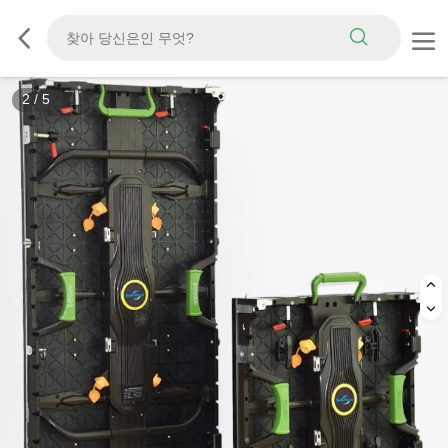
3
/
5