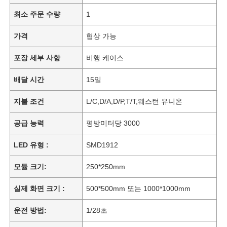
최소 주문 수량
1
가격
협상 가능
포장 세부 사항
비행 케이스
배달 시간
15일
지불 조건
L/C,D/A,D/P,T/T,웨스턴 유니온
공급 능력
평방미터당 3000
LED 유형 :
SMD1912
모듈 크기:
250*250mm
실제 화면 크기 :
500*500mm 또는 1000*1000mm
운전 방법:
1/28초