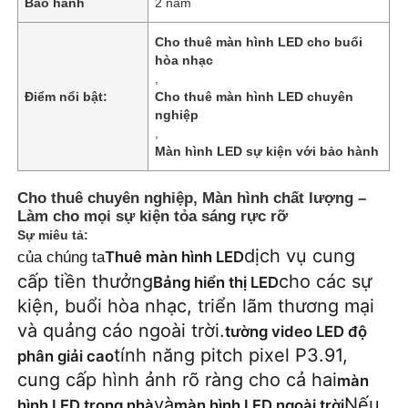
Bảo hành
2 năm
Cho thuê màn hình LED cho buổi
hòa nhạc
,
Điểm nổi bật:
Cho thuê màn hình LED chuyên
nghiệp
,
Màn hình LED sự kiện với bảo hành
Cho thuê chuyên nghiệp, Màn hình chất lượng –
Làm cho mọi sự kiện tỏa sáng rực rỡ
Sự miêu tả:
dịch vụ cung
Thuê màn hình LED
của chúng ta
cấp tiền thưởng
cho các sự
Bảng hiển thị LED
Trang chủ
kiện, buổi hòa nhạc, triển lãm thương mại
và quảng cáo ngoài trời.
tường video LED độ
Các sản phẩm
tính năng pitch pixel P3.91,
phân giải cao
cung cấp hình ảnh rõ ràng cho cả hai
màn
và
Nếu
Video
hình LED trong nhà
màn hình LED ngoài trời