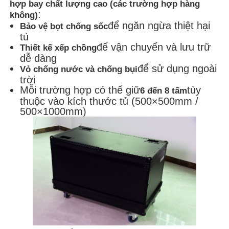
hợp bay chất lượng cao (các trường hợp hàng
:
không)
để ngăn ngừa thiệt hại
Bảo vệ bọt chống sốc
tủ
để vận chuyển và lưu trữ
Thiết kế xếp chồng
dễ dàng
để sử dụng ngoài
Vỏ chống nước và chống bụi
trời
Mỗi trường hợp có thể giữ
tùy
6 đến 8 tấm
thuộc vào kích thước tủ (500×500mm /
500×1000mm)