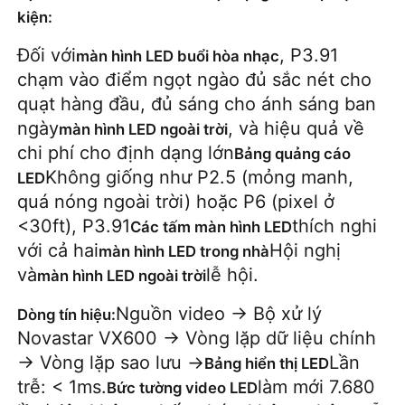
kiện:
Đối với
, P3.91
màn hình LED buổi hòa nhạc
chạm vào điểm ngọt ngào đủ sắc nét cho
quạt hàng đầu, đủ sáng cho ánh sáng ban
ngày
, và hiệu quả về
màn hình LED ngoài trời
chi phí cho định dạng lớn
Bảng quảng cáo
Không giống như P2.5 (mỏng manh,
LED
quá nóng ngoài trời) hoặc P6 (pixel ở
<30ft), P3.91
thích nghi
Các tấm màn hình LED
với cả hai
Hội nghị
màn hình LED trong nhà
và
lễ hội.
màn hình LED ngoài trời
Nguồn video → Bộ xử lý
Dòng tín hiệu:
Novastar VX600 → Vòng lặp dữ liệu chính
→ Vòng lặp sao lưu →
Lần
Bảng hiển thị LED
trễ: < 1ms.
làm mới 7.680
Bức tường video LED