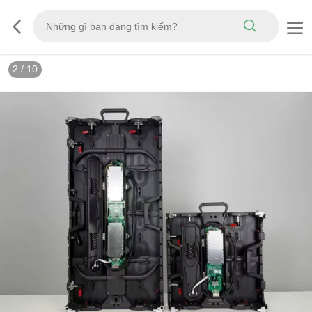
3
/
10