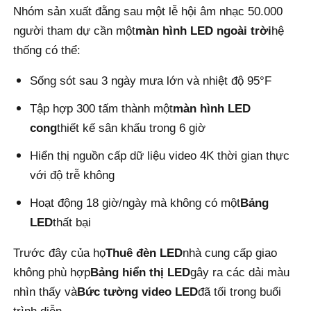
Nhóm sản xuất đằng sau một lễ hội âm nhạc 50.000
người tham dự cần một
màn hình LED ngoài trời
hệ
Yêu cầu báo giá
thống có thể:
Sống sót sau 3 ngày mưa lớn và nhiệt độ 95°F
Màn hình treo tường LED
Tập hợp 300 tấm thành một
màn hình LED
Màn hình hiển thị LED
cong
thiết kế sân khấu trong 6 giờ
Hiển thị nguồn cấp dữ liệu video 4K thời gian thực
Màn hình LED cho buổi hòa nhạc
với độ trễ không
Hoạt động 18 giờ/ngày mà không có một
Bảng
Thuê màn hình LED sân khấu
LED
thất bại
Trước đây của họ
Thuê đèn LED
nhà cung cấp giao
Tường video LED COB
không phù hợp
Bảng hiển thị LED
gây ra các dải màu
nhìn thấy và
Bức tường video LED
đã tối trong buổi
Màn hình LED trong suốt