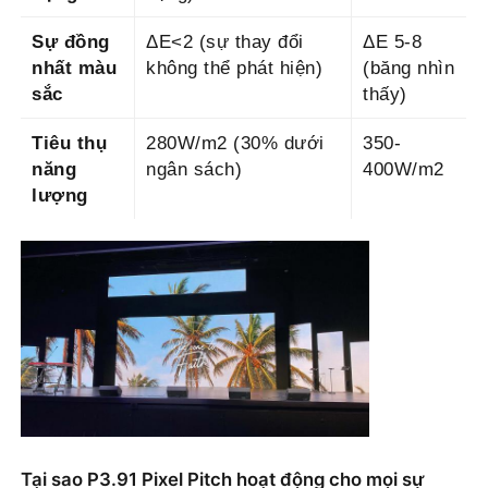
Sự đồng
ΔE<2 (sự thay đổi
ΔE 5-8
nhất màu
không thể phát hiện)
(băng nhìn
sắc
thấy)
Tiêu thụ
280W/m2 (30% dưới
350-
năng
ngân sách)
400W/m2
lượng
Tại sao P3.91 Pixel Pitch hoạt động cho mọi sự