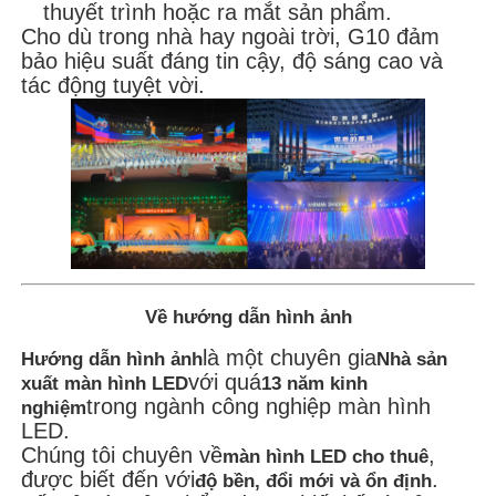
thuyết trình hoặc ra mắt sản phẩm.
Cho dù trong nhà hay ngoài trời, G10 đảm
bảo hiệu suất đáng tin cậy, độ sáng cao và
tác động tuyệt vời.
Về hướng dẫn hình ảnh
là một chuyên gia
Hướng dẫn hình ảnh
Nhà sản
với quá
xuất màn hình LED
13 năm kinh
trong ngành công nghiệp màn hình
nghiệm
LED.
Chúng tôi chuyên về
,
màn hình LED cho thuê
được biết đến với
.
độ bền, đổi mới và ổn định