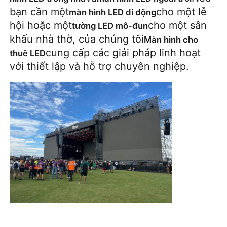
bạn cần một
cho một lễ
màn hình LED di động
hội hoặc một
cho một sân
tường LED mô-đun
Buổi trình diễn VR
khấu nhà thờ, của chúng tôi
Màn hình cho
cung cấp các giải pháp linh hoạt
thuê LED
Về Chúng Tôi
với thiết lập và hỗ trợ chuyên nghiệp.
Tham quan nhà máy
Kiểm soát chất lượng
Liên hệ với chúng tôi
Tin tức
Các trường hợp