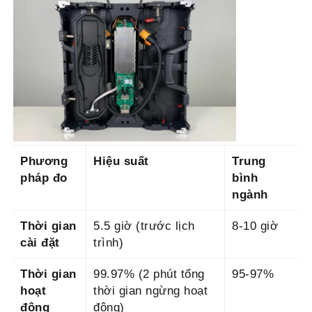
Phương
Hiệu suất
Trung
pháp đo
bình
ngành
Thời gian
5.5 giờ (trước lịch
8-10 giờ
cài đặt
trình)
Thời gian
99.97% (2 phút tổng
95-97%
hoạt
thời gian ngừng hoạt
động
động)