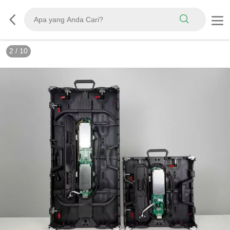
3
/
10