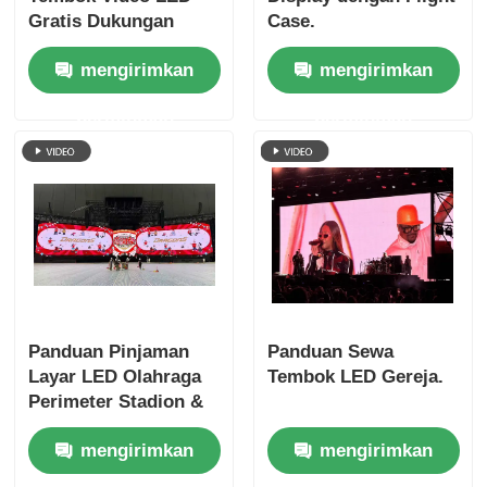
Gratis Dukungan
Case.
Teknis & Pengiriman
mengirimkan
mengirimkan
Global
permintaan
permintaan
Panduan Pinjaman
Panduan Sewa
Layar LED Olahraga
Tembok LED Gereja.
Perimeter Stadion &
Papan Skor
mengirimkan
mengirimkan