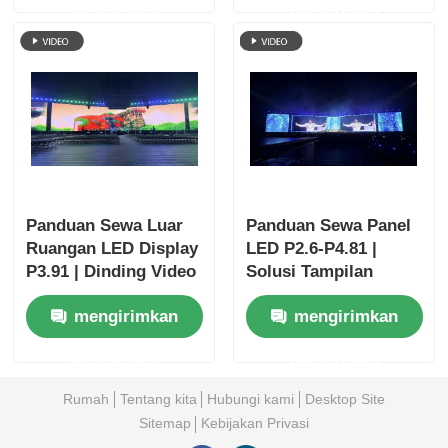
permintaan
permintaan
Panduan Sewa Luar
Panduan Sewa Panel
Ruangan LED Display
LED P2.6-P4.81 |
P3.91 | Dinding Video
Solusi Tampilan
Tahan Air IP65
Acara
mengirimkan
mengirimkan
permintaan
permintaan
Rumah
Tentang kita
Hubungi kami
Desktop Site
Sitemap
Kebijakan Privasi