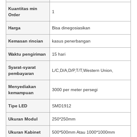
Kuantitas min
1
Order
Harga
Bisa dinegosiasikan
Kemasan rincian
kasus penerbangan
Waktu pengiriman
15 hari
Syarat-syarat
L/C,D/A,D/P,T/T,Western Union,
pembayaran
Menyediakan
3000 per meter persegi
kemampuan
Tipe LED
SMD1912
Ukuran Modul
250*250mm
Ukuran Kabinet
500*500mm Atau 1000*1000mm