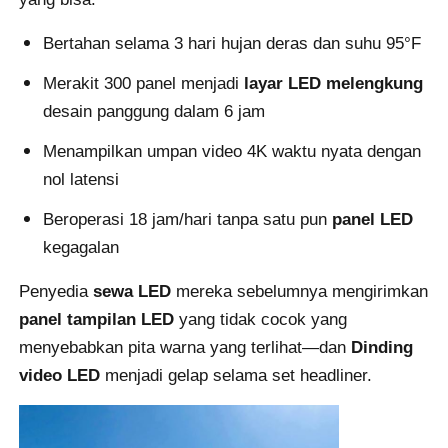
Bertahan selama 3 hari hujan deras dan suhu 95°F
Minta Penawaran Harga
Merakit 300 panel menjadi
layar LED melengkung
desain panggung dalam 6 jam
Tampilan Dinding Video LED
Menampilkan umpan video 4K waktu nyata dengan
nol latensi
Layar layar LED
Beroperasi 18 jam/hari tanpa satu pun
panel LED
layar dipimpin konser
kegagalan
Penyedia
sewa LED
mereka sebelumnya mengirimkan
Sewa layar LED panggung
panel tampilan LED
yang tidak cocok yang
menyebabkan pita warna yang terlihat—dan
Dinding
Dinding video LED COB
video LED
menjadi gelap selama set headliner.
Tampilan LED transparan