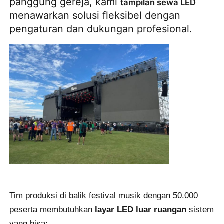
panggung gereja, kami
tampilan sewa LED
menawarkan solusi fleksibel dengan
pengaturan dan dukungan profesional.
Pertunjukan VR
Tentang Kami
Tur Pabrik
Kontrol kualitas
Hubungi Kami
Berita
Tim produksi di balik festival musik dengan 50.000
peserta membutuhkan
layar LED luar ruangan
sistem
Kasus
yang bisa: