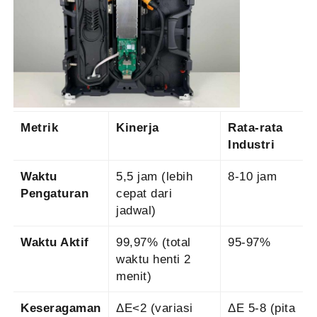
Metrik
Kinerja
Rata-rata
Industri
Waktu
5,5 jam (lebih
8-10 jam
Pengaturan
cepat dari
jadwal)
Waktu Aktif
99,97% (total
95-97%
waktu henti 2
menit)
Keseragaman
ΔE<2 (variasi
ΔE 5-8 (pita