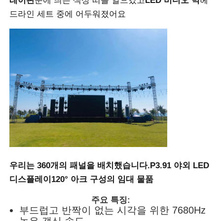
레이판
눈에 띄는 색상 띠를 일으켰고
LED 비디오 벽
헤
드라인 세트 중에 어두워졌어요
견적 요청
LED 비디오 월 디스플레이
LED 디스플레이 화면
연주회는 스크린을 이끌었습니다
스테이지 LED 화면 임대
우리는 360개의 패널을 배치했습니다.
P3.91 야외 LED
디스플레이
120° 아크 구성의 임대 물품
COB LED 비디오 월
주요 특징:
부드럽고 반짝이 없는 시각을 위한 7680Hz
투명한 LED 디스플레이