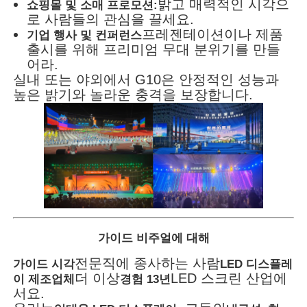
밝고 매력적인 시각으
쇼핑몰 및 소매 프로모션:
로 사람들의 관심을 끌세요.
프레젠테이션이나 제품
기업 행사 및 컨퍼런스
출시를 위해 프리미엄 무대 분위기를 만들
어라.
실내 또는 야외에서 G10은 안정적인 성능과
높은 밝기와 놀라운 충격을 보장합니다.
가이드 비주얼에 대해
전문직에 종사하는 사람
가이드 시각
LED 디스플레
더 이상
LED 스크린 산업에
이 제조업체
경험 13년
서요.