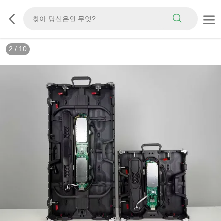
3
/
10