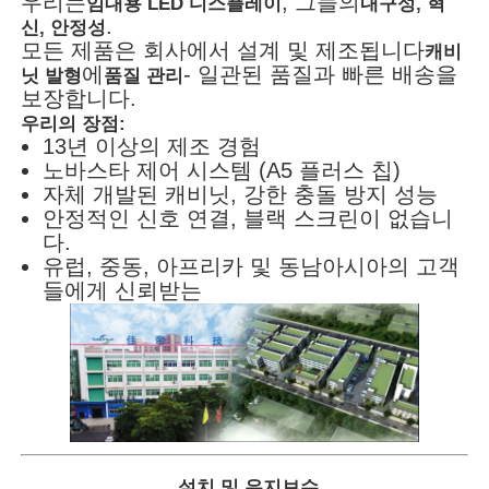
우리는
, 그들의
임대용 LED 디스플레이
내구성, 혁
.
신, 안정성
모든 제품은 회사에서 설계 및 제조됩니다
캐비
에
- 일관된 품질과 빠른 배송을
닛 발형
품질 관리
보장합니다.
우리의 장점:
13년 이상의 제조 경험
노바스타 제어 시스템 (A5 플러스 칩)
자체 개발된 캐비닛, 강한 충돌 방지 성능
안정적인 신호 연결, 블랙 스크린이 없습니
다.
유럽, 중동, 아프리카 및 동남아시아의 고객
들에게 신뢰받는
설치 및 유지보수