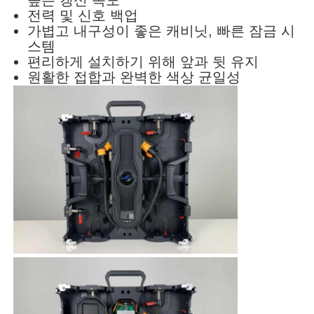
높은 갱신 속도
전력 및 신호 백업
가볍고 내구성이 좋은 캐비닛, 빠른 잠금 시
SMD LED 화면
스템
편리하게 설치하기 위해 앞과 뒷 유지
원활한 접합과 완벽한 색상 균일성
야외 LED 디스플레이 보드
옥외 지도된 ​​게시판