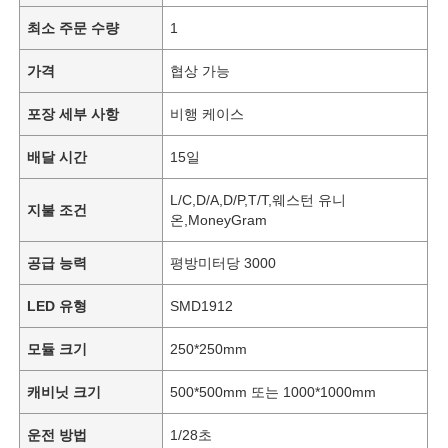
최소 주문 수량
1
가격
협상 가능
포장 세부 사항
비행 케이스
배달 시간
15일
L/C,D/A,D/P,T/T,웨스턴 유니
지불 조건
온,MoneyGram
공급 능력
평방미터당 3000
LED 유형
SMD1912
모듈 크기
250*250mm
캐비닛 크기
500*500mm 또는 1000*1000mm
운전 방법
1/28초