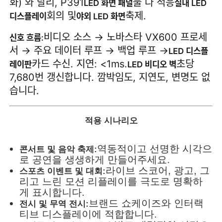
화) 와 달리, P391
둘 다 적응
LED 화면 패널
실내 LED
회의 및
축제.
디스플레이
야외 LED 화면
비디오 소스 → 노바스타 VX600 프로세
신호 흐름:
서 → 주요 데이터 루프 → 백업 루프 →
LED 디스플
카드 수신. 지연: <1ms.
초당
레이판
LED 비디오 벽
7,680번 갱신합니다. 깜박임도, 지연도, 변명도 없
습니다.
적용 시나리오
역동적이고 선명한 시각으
콘서트 및 음악 축제:
로 공연을 생생하게 만들어주세요.
라이브 스코어, 광고, 그
스포츠 이벤트 및 대회:
리고 느린 모션 리플레이를 극도로 명확하
게 표시합니다.
브랜드 쇼케이즈와 인터랙
전시 및 무역 전시:
티브 디스플레이에 적합합니다.