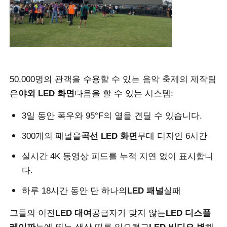
VR 쇼
회사 소개
50,000명의 관객을 수용할 수 있는 음악 축제의 제작팀
은
야외 LED 화면
다음을 할 수 있는 시스템:
공장 견학
3일 동안 폭우와 95°F의 열을 견딜 수 있습니다.
품질 관리
300개의 패널을
곡선 LED 화면
무대 디자인 6시간
실시간 4K 동영상 피드를 누적 지연 없이 표시합니
문의하기
다.
뉴스
하루 18시간 동안 단 하나의
LED 패널
실패
그들의 이전
LED 대여
공급자가 맞지 않는
LED 디스플
사례