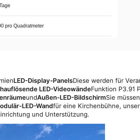
 Tage
0 pro Quadratmeter
ämien
LED-Display-Panels
Diese werden für Vera
hauflösende LED-Videowände
Funktion P3.91 P
nenräume
und
Außen-LED-Bildschirm
Sie müssen 
odulär-LED-Wand
für eine Kirchenbühne, unse
Einrichtung und Unterstützung.