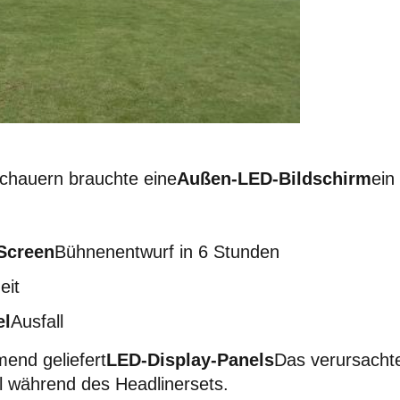
schauern brauchte eine
Außen-LED-Bildschirm
ein
Screen
Bühnenentwurf in 6 Stunden
eit
el
Ausfall
mend geliefert
LED-Display-Panels
Das verursachte
 während des Headlinersets.