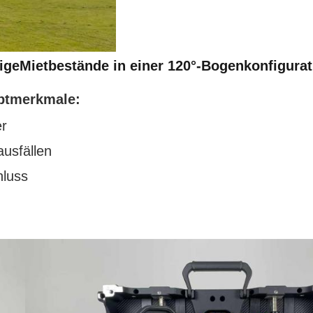
ige
Mietbestände in einer 120°-Bogenkonfigurat
ptmerkmale:
er
usfällen
hluss