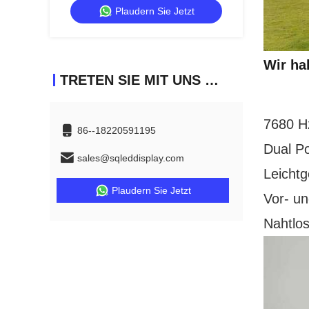
Plaudern Sie Jetzt
Wir ha
TRETEN SIE MIT UNS IN VERBINDUNG
7680 Hz
86--18220591195
Dual P
sales@sqleddisplay.com
Leichtg
Plaudern Sie Jetzt
Vor- un
Nahtlos