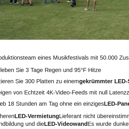
duktionsteam eines Musikfestivals mit 50.000 Zu
leben Sie 3 Tage Regen und 95°F Hitze
ieren Sie 300 Platten zu einem
gekrümmter LED-
igen von Echtzeit 4K-Video-Feeds mit null Latenzz
ieb 18 Stunden am Tag ohne ein einziges
LED-Pan
üheren
LED-Vermietung
Lieferant nicht übereinstim
ndbildung und die
LED-Videowand
Es wurde dunkel