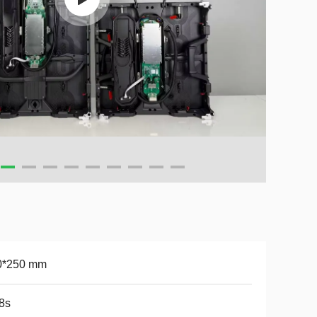
0*250 mm
8s