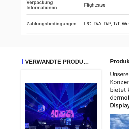
Verpackung
Flightcase
Informationen
Zahlungsbedingungen
L/C, D/A, D/P, T/T, We
Produk
VERWANDTE PRODUKTE
Unsere
Konzer
bietet 
der
mob
Displa