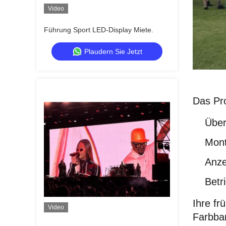
Video
Führung Sport LED-Display Miete.
Plaudern Sie Jetzt
Das Pro
Über
Mont
Anze
Betr
Ihre fr
Video
Farbba