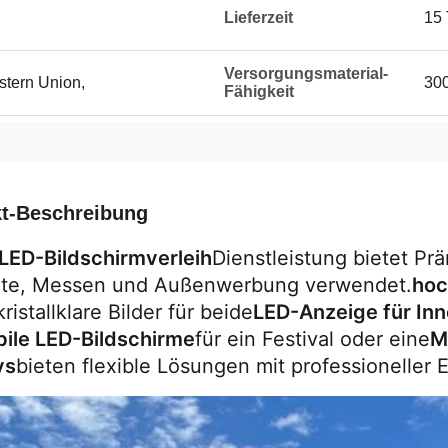
Lieferzeit
15
Versorgungsmaterial-
stern Union,
300
Fähigkeit
t-Beschreibung
LED-Bildschirmverleih
Dienstleistung bietet Pr
te, Messen und Außenwerbung verwendet.
hoc
kristallklare Bilder für beide
LED-Anzeige für In
ile LED-Bildschirme
für ein Festival oder eine
M
ys
bieten flexible Lösungen mit professioneller 