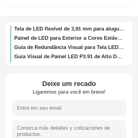
Tela de exibição de vídeo LED flexível à prova d'água SMD1912 IP65 para eventos em igrejas e concertos
Painéis de Aluguel de Telas LED Direto da Fábrica | Display Externo P4.81, Entregue no Local
Espetáculo VR
Tela de LED flexível de 3,91 mm para aluguel com tela de vídeo LED de visão direta
Painel de LED para Exterior a Cores Estáveis – Guia Visual G10 para Publicidade Corporativa em Painéis Digitais
Sobre nós
Guia de Redundância Visual para Tela LED Portátil de Energia 3,91mm para Exterior para Publicidade e Aluguel em Festivais
Guia Visual de Painel LED P3.91 de Alto Desempenho para Igreja, Eventos e Exibição Visual em Palco
Visita à Fábrica
Tela Flexível LED SMD 7680Hz P3.91 Para Publicidade e Eventos ao Ar Livre 250w/m²
Tela de LED para concerto perimetral do estádio, Video Wall SMD1912, leve
Controle de qualidade
Tela LED HUB com preço de fábrica e fonte de alimentação redundante para aluguel em palcos e eventos
Deixe um recado
7680Hz taxa de atualização ultra-alta IP65 impermeável Modular LED display parede para negócios e eventos comerciais
Ligaremos para você em breve!
Contacte-nos
Tela de exibição LED transparente de 16 bits para exteriores, parede de vídeo para exposições e shows internos
Painel de parede LED externo à prova d'água – Painel Digital Guide Visual G10 para eventos esportivos e culturais
Notícias
Tela de Vídeo LED Ultra Clara 5000nits Display Digital P2.9 P3.9 Para Shopping
Painel de Vídeo LED com Alta Taxa de Atualização Pixel Pitch P2.6 P2.9 P3.91 para Igreja e Eventos
Casos
Parede de tela LED dobrável modular interativa para eventos