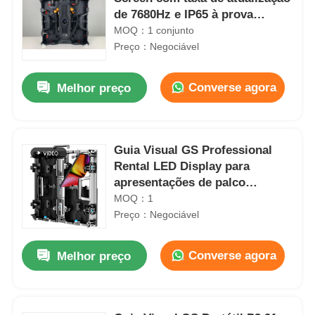
de 7680Hz e IP65 à prova
d'água para ecrã de parede de
MOQ：1 conjunto
vídeo LED exterior
Preço：Negociável
Converse agora
Melhor preço
Guia Visual GS Professional
Rental LED Display para
apresentações de palco
internas e externas
MOQ：1
Preço：Negociável
Converse agora
Melhor preço