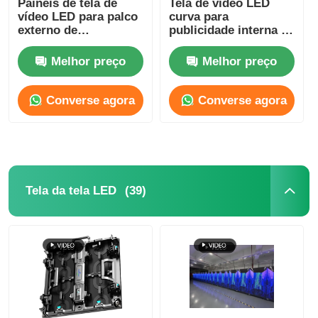
Painéis de tela de
Tela de vídeo LED
vídeo LED para palco
curva para
externo de
publicidade interna a
Ecrã LED SMD
500x500mm P3.91
cores, aluguel,
800mcd-1000mcd
Melhor preço
Melhor preço
Painel de exibição LED exterior
Converse agora
Converse agora
outdoor led ao ar livre
(39)
Tela da tela LED