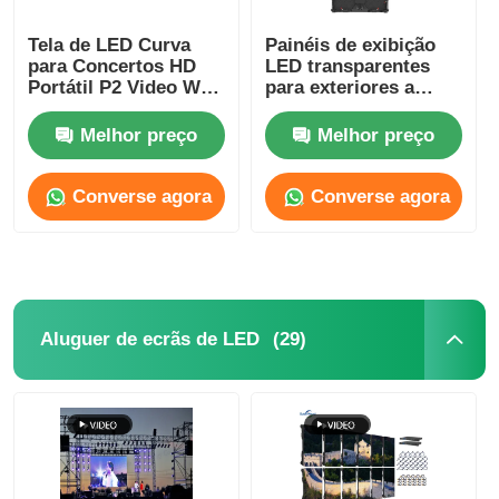
Tela de LED Curva
Painéis de exibição
para Concertos HD
LED transparentes
Portátil P2 Video Wall
para exteriores a
4500cd-5000cd
cores leves P2.6 P2.9
à prova d'água
Melhor preço
Melhor preço
personalizados
Converse agora
Converse agora
(29)
Aluguer de ecrãs de LED