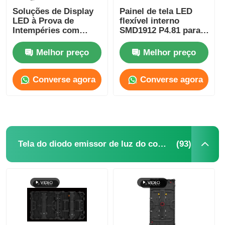
Soluções de Display
Painel de tela LED
LED à Prova de
flexível interno
Intempéries com
SMD1912 P4.81 para
Certificação FCC para
aluguel de eventos
Eventos
publicitários
Melhor preço
Melhor preço
500mm*1000mm
Converse agora
Converse agora
(93)
Tela do diodo emissor de luz do concerto