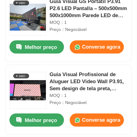
Guia Visual GS Portátil P3.91
P2.6 LED Pantalla – 500x500mm
500x1000mm Parede LED de
Palco para Shows de Turnê e
MOQ：1
Festivais de Música
Preço：Negociável
Converse agora
Melhor preço
Guia Visual Profissional de
Aluguer LED Video Wall P3.91,
Sem design de tela preta,
Exibição de eventos ao ar livre
MOQ：1
Preço：Negociável
Converse agora
Melhor preço