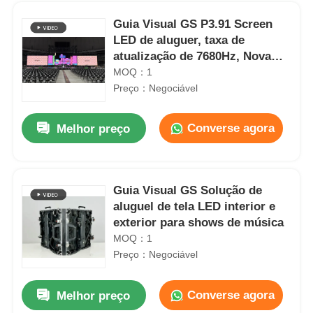
Guia Visual GS P3.91 Screen
LED de aluguer, taxa de
atualização de 7680Hz, Nova
Control, uso em concerto
MOQ：1
Preço：Negociável
Converse agora
Melhor preço
Guia Visual GS Solução de
aluguel de tela LED interior e
Para casa
exterior para shows de música
MOQ：1
Preço：Negociável
Produtos
Converse agora
Melhor preço
Painel de exibição digital LED colorido de backup de alta brilho P2.9 7680Hz
Vídeos