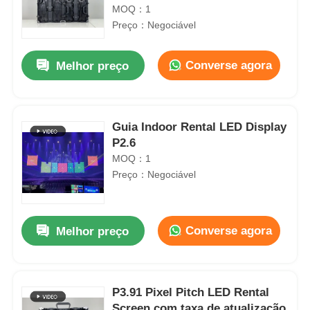
palco Eventos corporativos e
MOQ：1
conferências
Preço：Negociável
Converse agora
Melhor preço
Guia Indoor Rental LED Display
P2.6
MOQ：1
Preço：Negociável
Converse agora
Melhor preço
P3.91 Pixel Pitch LED Rental
Screen com taxa de atualização