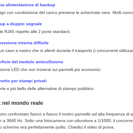
ia alimentazione di backup
sign con condivisione del carico previene le schermate nere. Molti con
up a doppio segnale
te RJ45 rispetto alle 2 porte standard.
essione interna difficile
n cavo a nastro che si allenti durante il trasporto (i concorrenti utilizz
rficie del modulo anticollisione
zione LED che non troverai sui pannelli più economici.
netto per stampi privati
orte e più bello delle alternative di stampo pubblico.
t nel mondo reale
mo confrontato fianco a fianco il nostro pannello ad alta frequenza di
r a 3840 Hz. Sotto una fotocamera con otturatore a 1/1000, il concorren
o schermo era perfettamente pulito. Chiedici il video di prova.