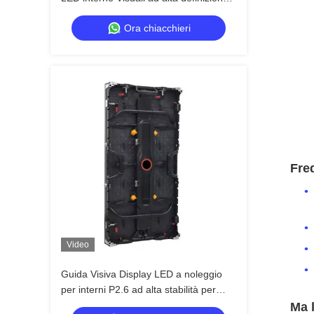
con affidabilità a lungo termine
Ora chiacchieri
Fre
Video
Guida Visiva Display LED a noleggio
per interni P2.6 ad alta stabilità per
concerti, doppia alimentazione di
Ma 