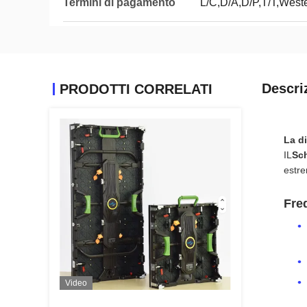
Termini di pagamento
L/C,D/A,D/P,T/T,Wes
Descri
PRODOTTI CORRELATI
La d
IL
Sch
estre
Fre
Video