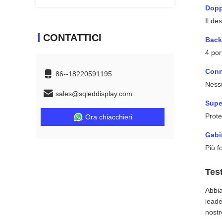
Dopp
Il de
CONTATTICI
Back
4 por
Conn
86--18220591195
Nessu
sales@sqleddisplay.com
Supe
Prote
Ora chiacchieri
Gabi
Più f
Tes
Abbia
leade
nostr