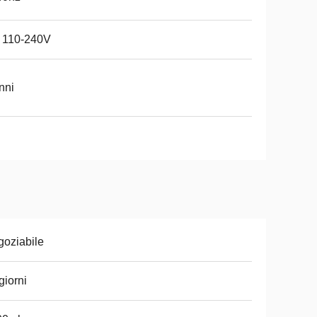
 110-240V
nni
oziabile
giorni