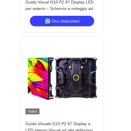
Guide Visual G10 P2.97 Display LED
per esterni – Schermo a noleggio ad
alta luminosità per eventi estremi
Ora chiacchieri
all'aperto
Video
Guida Visuale G10 P2.97 Display a
LED interno Visuali ad alta definizione