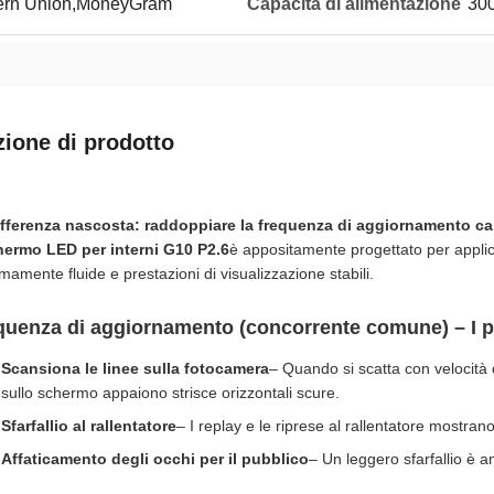
tern Union,MoneyGram
Capacità di alimentazione
300
zione di prodotto
ifferenza nascosta: raddoppiare la frequenza di aggiornamento ca
ermo LED per interni G10 P2.6
è appositamente progettato per applic
mamente fluide e prestazioni di visualizzazione stabili.
quenza di aggiornamento (concorrente comune) – I pr
Scansiona le linee sulla fotocamera
– Quando si scatta con velocità 
sullo schermo appaiono strisce orizzontali scure.
Sfarfallio al rallentatore
– I replay e le riprese al rallentatore mostrano
Affaticamento degli occhi per il pubblico
– Un leggero sfarfallio è an