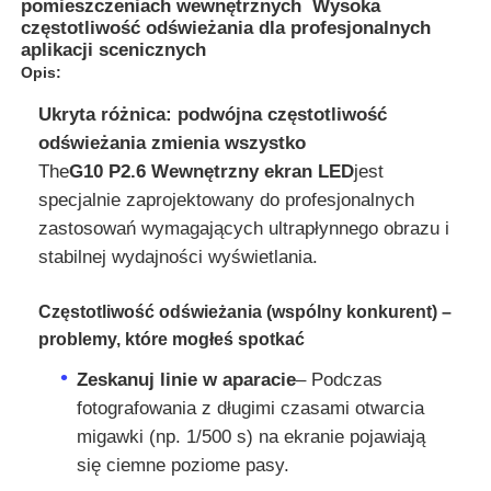
pomieszczeniach wewnętrznych ️ Wysoka
częstotliwość odświeżania dla profesjonalnych
aplikacji scenicznych
Opis:
Ukryta różnica: podwójna częstotliwość
odświeżania zmienia wszystko
The
G10 P2.6 Wewnętrzny ekran LED
jest
specjalnie zaprojektowany do profesjonalnych
zastosowań wymagających ultrapłynnego obrazu i
stabilnej wydajności wyświetlania.
Częstotliwość odświeżania (wspólny konkurent) –
problemy, które mogłeś spotkać
Do domu
Zeskanuj linie w aparacie
– Podczas
fotografowania z długimi czasami otwarcia
Produkty
migawki (np. 1/500 s) na ekranie pojawiają
się ciemne poziome pasy.
Filmy