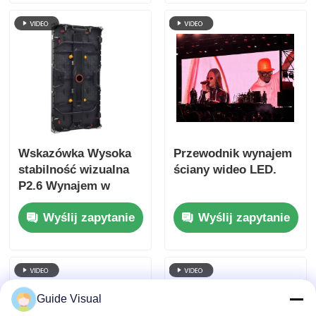
niezawodność
Wskazówka Wysoka
Przewodnik wynajem
stabilność wizualna
ściany wideo LED.
P2.6 Wynajem w
pomieszczeniach LED
Wyślij zapytanie
Wyślij zapytanie
wyświetlacz do
koncertów, podwójne
zasilanie zapasowe
7680Hz CE
Guide Visual