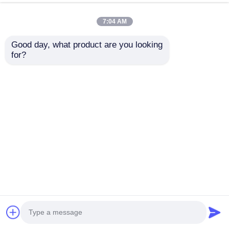
7:04 AM
Good day, what product are you looking 
for?
Przewodnik LED
Przewodnik wynajem
wypożyczalni
wyświetlacza LED
wyświetlacz z
sportowego.
skrzynką lotniczą
Wyślij zapytanie
Wyślij zapytanie
Dom
O nas
Skontaktuj się z nami
Desktop Site
Sitemap
Polityka prywatności
Jakość
Wyświetlacz LED do ściany wideo
Fabryka
w Chinach.Copyright © 2026 Shenzhen Guide
Technology Co., Ltd. All Rights Reserved.