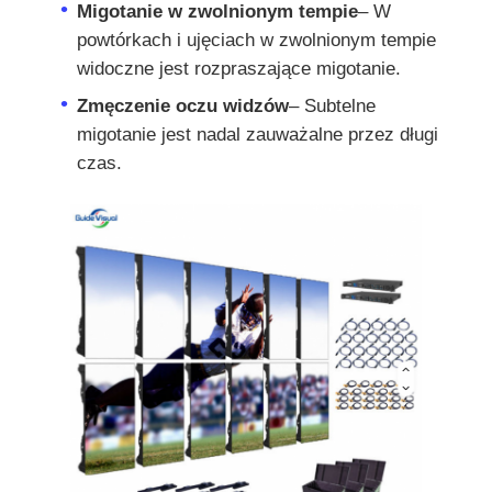
Migotanie w zwolnionym tempie
– W
powtórkach i ujęciach w zwolnionym tempie
Pokaz VR
widoczne jest rozpraszające migotanie.
Zmęczenie oczu widzów
– Subtelne
O nas
migotanie jest nadal zauważalne przez długi
czas.
Wycieczka po fabryce
Kontrola jakości
Skontaktuj się z nami
Nowości
Sprawy