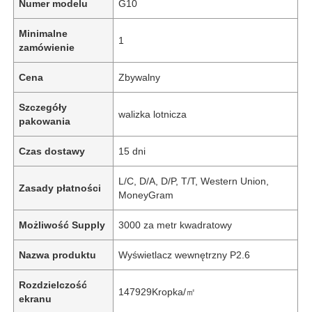
Numer modelu
G10
Minimalne
1
zamówienie
Cena
Zbywalny
Szczegóły
walizka lotnicza
pakowania
Czas dostawy
15 dni
L/C, D/A, D/P, T/T, Western Union,
Zasady płatności
MoneyGram
Możliwość Supply
3000 za metr kwadratowy
Nazwa produktu
Wyświetlacz wewnętrzny P2.6
Rozdzielczość
147929Kropka/㎡
ekranu