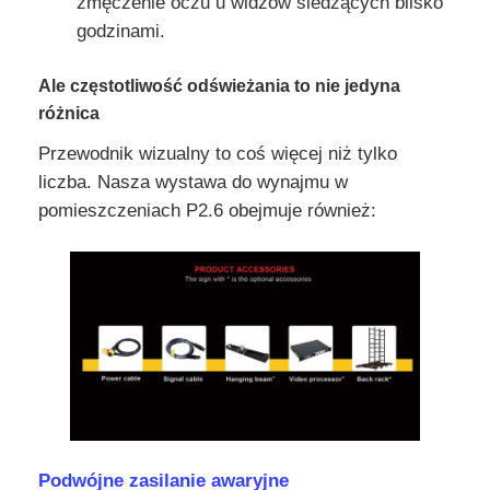
zmęczenie oczu u widzów siedzących blisko
godzinami.
Ekran LED SMD
Ale częstotliwość odświeżania to nie jedyna
różnica
Płyty wyświetleniowe LED zewnętrzne
Przewodnik wizualny to coś więcej niż tylko
liczba. Nasza wystawa do wynajmu w
Zewnętrzny billboard ledowy
pomieszczeniach P2.6 obejmuje również:
Podwójne zasilanie awaryjne