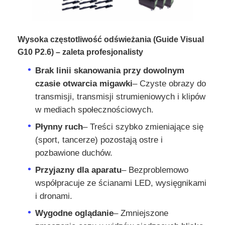
Poproś o wycenę
Wysoka częstotliwość odświeżania (Guide Visual
G10 P2.6) – zaleta profesjonalisty
Wyświetlacz LED do ściany wideo
Brak linii skanowania przy dowolnym
czasie otwarcia migawki
– Czyste obrazy do
Ekran wyświetlacza LED
transmisji, transmisji strumieniowych i klipów
w mediach społecznościowych.
ekran LED na koncerty
Płynny ruch
– Treści szybko zmieniające się
(sport, tancerze) pozostają ostre i
pozbawione duchów.
Wynajem ekranów LED
Przyjazny dla aparatu
– Bezproblemowo
współpracuje ze ścianami LED, wysięgnikami
Ściana wideo LED Cob
i dronami.
Wygodne oglądanie
– Zmniejszone
Przezroczysty wyświetlacz LED