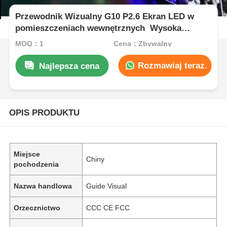
Przewodnik Wizualny G10 P2.6 Ekran LED w
pomieszczeniach wewnętrznych ️ Wysoka
częstotliwość odświeżania dla profesjonalnych
MOQ：1
Cena：Zbywalny
aplikacji scenicznych
Rozmawiaj teraz.
Najlepsza cena
OPIS PRODUKTU
Miejsce
Chiny
pochodzenia
Nazwa handlowa
Guide Visual
Orzecznictwo
CCC CE FCC