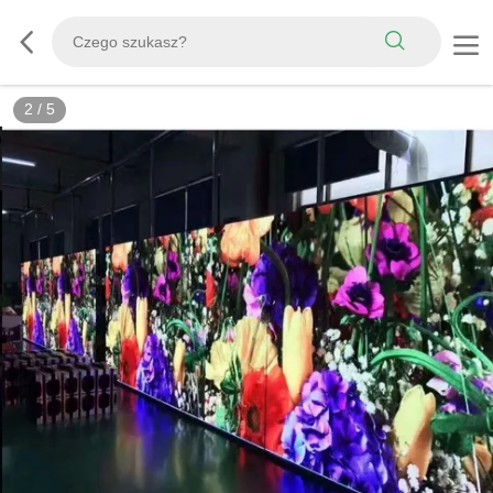
2
/
5