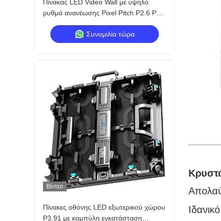
Πίνακας LED Video Wall με υψηλό
ρυθμό ανανέωσης Pixel Pitch P2.6 P2.9
P3.91 για Εκκλησίες και Εκδηλώσεις
Συνομιλία τώρα
Κρυστά
Βίντεο
Απολαύ
Πίνακες οθόνης LED εξωτερικού χώρου
Ιδανικό
P3.91 με καμπύλη εγκατάσταση