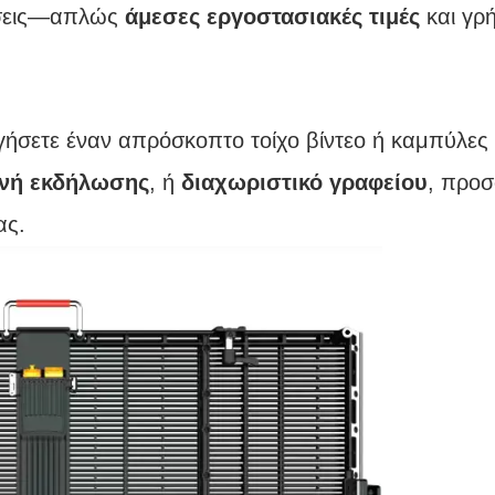
ήσεις—απλώς
άμεσες εργοστασιακές τιμές
και γρ
γήσετε έναν απρόσκοπτο τοίχο βίντεο ή καμπύλες
νή εκδήλωσης
, ή
διαχωριστικό γραφείου
, προ
ας.