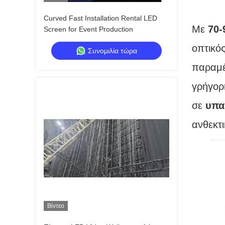
Curved Fast Installation Rental LED
Με
70-
Screen for Event Production
οπτικό
Συνομιλία τώρα
παραμέν
γρήγορ
σε
υπα
ανθεκτι
Βίντεο