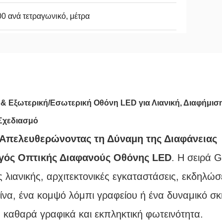
0 ανά τετραγωνικό, μέτρα
& Εξωτερική/Εσωτερική Οθόνη LED για Λιανική, Διαφήμιση
Σχεδιασμό
 Απελευθερώνοντας τη Δύναμη της Διαφάνειας
γός Οπτικής Διαφανούς Οθόνης LED
. Η σειρά 
ς λιανικής, αρχιτεκτονικές εγκαταστάσεις, εκδηλώσ
ίνα, ένα κομψό λόμπι γραφείου ή ένα δυναμικό σκη
αθαρά γραφικά και εκπληκτική φωτεινότητα.