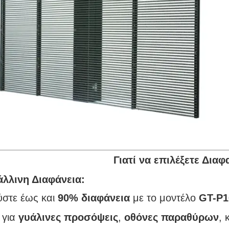
Γιατί να επιλέξετε Δια
λλινη Διαφάνεια:
στε έως και
90% διαφάνεια
με το μοντέλο
GT-P1
 για
γυάλινες προσόψεις
,
οθόνες παραθύρων
, 