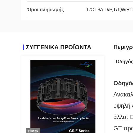
Όροι πληρωμής
L/C,D/A,D/P,T/T,West
Περιγ
ΣΥΓΓΕΝΙΚΆ ΠΡΟΪΌΝΤΑ
Οδηγός
Οδηγός
Ανακαλ
υψηλή δ
άλλα. Ε
GT προ
Βίντεο