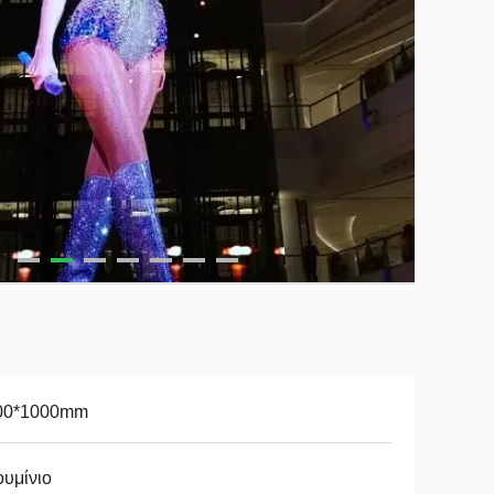
00*1000mm
υμίνιο