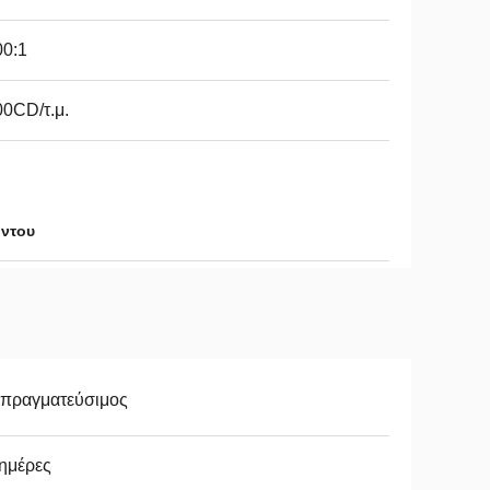
00:1
0CD/τ.μ.
όντου
απραγματεύσιμος
ημέρες