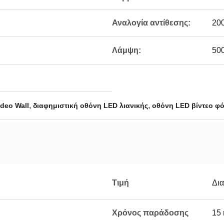
Αναλογία αντίθεσης:
20
Λάμψη:
500
,
,
deo Wall
διαφημιστική οθόνη LED λιανικής
οθόνη LED βίντεο φ
Τιμή
Δι
Χρόνος παράδοσης
15 