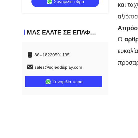
Συνομιλία τώρα
οθόνη LED εξωτερικού χώρου με δοκό
και τα
αξιόπι
Απρόσ
ΜΑΣ ΕΛΆΤΕ ΣΕ ΕΠΑΦΉ ΜΕ
Ο
αρθ
ευκολία
86--18220591195
προσαρ
sales@sqleddisplay.com
Συνομιλία τώρα