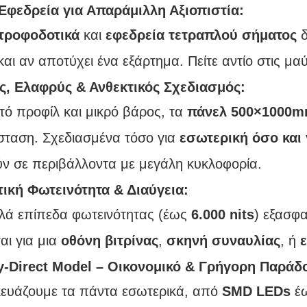
Εφεδρεία για Απαράμιλλη Αξιοπιστία:
τροφοδοτικά
και
εφεδρεία τετραπλού σήματος
δ
αι αν αποτύχει ένα εξάρτημα. Πείτε αντίο στις μαύ
, Ελαφρύς & Ανθεκτικός Σχεδιασμός:
τό προφίλ και μικρό βάρος, τα
πάνελ 500×1000
σταση. Σχεδιασμένα τόσο για
εσωτερική όσο και 
ύν σε περιβάλλοντα με μεγάλη κυκλοφορία.
τική Φωτεινότητα & Διαύγεια:
λά επίπεδα φωτεινότητας (έως
6.000 nits
) εξασφα
αι για μια
οθόνη βιτρίνας
,
σκηνή συναυλίας
, ή
ε
y-Direct Model – Οικονομικό & Γρήγορη Παράδ
ευάζουμε τα πάντα εσωτερικά, από
SMD LEDs
έ