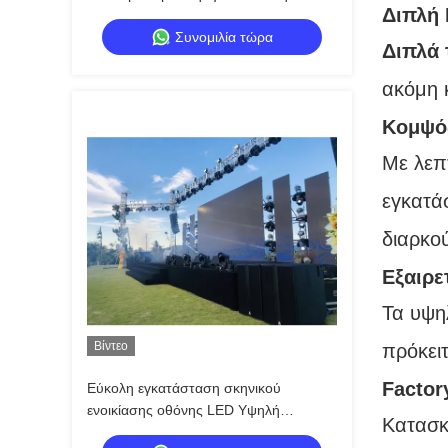
Διπλή 
υψηλής φωτεινότητας | Φορητή οθόνη
Συνομιλία τώρα
LED & LED Wall για επιχειρηματικές
Διπλά 
εκδηλώσεις
ακόμη κ
Κομψός
Με λεπ
εγκατά
διαρκο
Εξαιρε
Τα υψη
Βίντεο
πρόκειτ
Factor
Εύκολη εγκατάσταση σκηνικού
ενοικίασης οθόνης LED Υψηλή
Κατασκ
φωτεινότητα HD P2.9 P3.91 P4 Μεγάλη