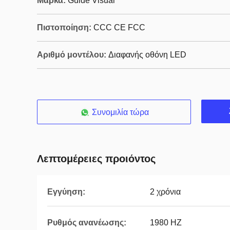
Μάρκα:
Guide Visual
Πιστοποίηση:
CCC CE FCC
Αριθμό μοντέλου:
Διαφανής οθόνη LED
Συνομιλία τώρα
Λεπτομέρειες προιόντος
Εγγύηση:
2 χρόνια
Ρυθμός ανανέωσης:
1980 HZ