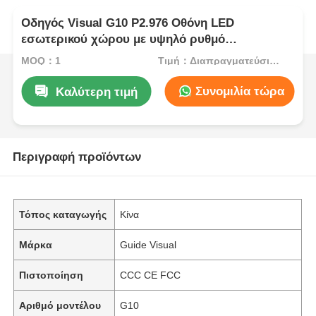
Οδηγός Visual G10 P2.976 Οθόνη LED
εσωτερικού χώρου με υψηλό ρυθμό
ανανέωσης, ντουλάπι σκληρής σύνδεσης για
MOQ：1
Τιμή：Διαπραγματεύσιμος
ενοικίαση και εκδηλώσεις
Συνομιλία τώρα
Καλύτερη τιμή
Περιγραφή προϊόντων
Τόπος καταγωγής
Κίνα
Μάρκα
Guide Visual
Πιστοποίηση
CCC CE FCC
Αριθμό μοντέλου
G10