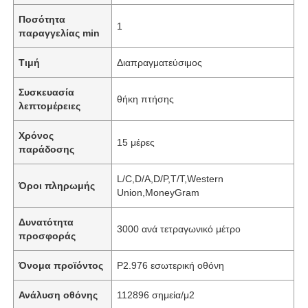
Ποσότητα
1
παραγγελίας min
Τιμή
Διαπραγματεύσιμος
Συσκευασία
θήκη πτήσης
λεπτομέρειες
Χρόνος
15 μέρες
παράδοσης
L/C,D/A,D/P,T/T,Western
Όροι πληρωμής
Union,MoneyGram
Δυνατότητα
3000 ανά τετραγωνικό μέτρο
προσφοράς
Όνομα προϊόντος
P2.976 εσωτερική οθόνη
Ανάλυση οθόνης
112896 σημεία/μ2