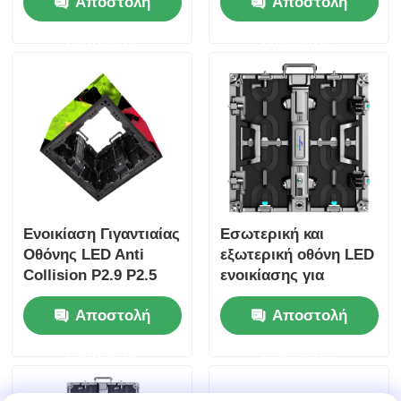
Αποστολή
Αποστολή
Ανανέωσης 7680Hz
Ενοικίαση Led Οθόνη
ερώτησης
ερώτησης
Ενοικίαση Γιγαντιαίας
Εσωτερική και
Οθόνης LED Anti
εξωτερική οθόνη LED
Collision P2.9 P2.5
ενοικίασης για
Για Σκηνή Φόντου
σκηνές και ζωντανές
Αποστολή
Αποστολή
εκδηλώσεις
ερώτησης
ερώτησης