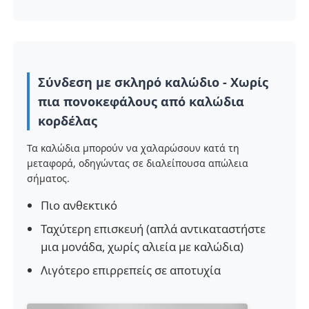
Ζητήστε μια προσφορά
Σύνδεση με σκληρό καλώδιο - Χωρίς
Οθόνη LED Video Wall
πια πονοκεφάλους από καλώδια
κορδέλας
οθόνη οθόνης LED
Τα καλώδια μπορούν να χαλαρώσουν κατά τη
μεταφορά, οδηγώντας σε διαλείπουσα απώλεια
Οθόνη των οδηγήσεων συναυλίας
σήματος.
Πιο ανθεκτικό
Ενοικίαση οθόνης LED σκηνής
Ταχύτερη επισκευή (απλά αντικαταστήστε
μια μονάδα, χωρίς αλιεία με καλώδια)
Cob LED Video Wall
Λιγότερο επιρρεπείς σε αποτυχία
Διαφανής οθόνη LED