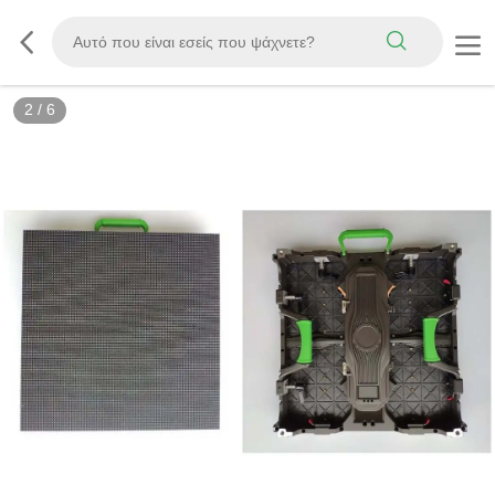
2
/
6