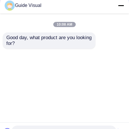
Guide Visual
10:08 AM
Good day, what product are you looking 
for?
Εύκαμπτη οθόνη LED
Οπτικός Οδηγός G10
για καμπύλες σκηνές
500×500mm τοίχου
& δημιουργικές
LED – Ελαφριά οθόνη
εγκαταστάσεις
ενοικίασης P3.91 για
Αποστολή
Αποστολή
σκηνή και εκπομπή
ερώτησης
ερώτησης
Αρχική Σελίδα
Περίπου εμείς
επαφή
Desktop Site
Sitemap
Πολιτική μυστικότητας
Ποιότητα
Οθόνη LED Video Wall
Κίνα