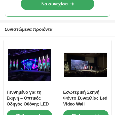
Να συνεχίσει
Συνιστώμενα προϊόντα
Γεννημένο για τη
Εσωτερική Σκηνή
Σκηνή – Οπτικός
Φόντο Συναυλίας Led
Οδηγός Οθόνης LED
Video Wall
Σειράς GS με Ισχύ
Αδιάλειπτη Σύνδεση