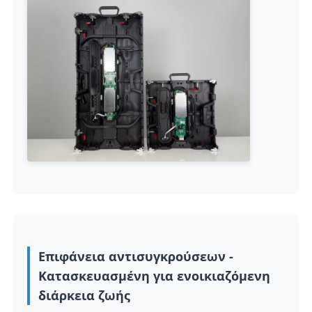
Εικόνα LED SMD
Εξωτερικό πίνακα οθόνης LED
Υπαίθριος πίνακας led
Επιφάνεια αντισυγκρούσεων -
Κατασκευασμένη για ενοικιαζόμενη
διάρκεια ζωής