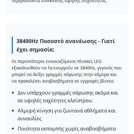
περιβάλλοντα ενοικίασης υψηλής συχνότητας.
Εκπομπή VR
Σχετικά με εμάς
38400Hz Ποσοστό ανανέωσης - Γιατί
έχει σημασία;
Ξενάγηση στο Εργοστάσιο
Οι περισσότεροι ενοικιαζόμενοι πίνακες LED
εξακολουθούν να λειτουργούν σε 3840Hz, γεγονός που
Ποιοτικός έλεγχος
μπορεί να δείξει γραμμές σάρωσης στην κάμερα και
να προκαλέσει αναβοσβήματα σε εγγραφές βίντεο.
Δεν υπάρχουν γραμμές σάρωσης ακόμα και
Επικοινωνήστε μαζί μας
σε υψηλές ταχύτητες κλείστρου.
Αλμυρή κίνηση για ζωντανά αθλήματα και
Ειδήσεις
συναυλίες
Ποιότητα εκπομπής χωρίς αναβοσβήματα
Υποθέσεις