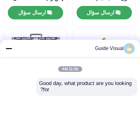
هرتز
اتصال بدون درز
ارسال سؤال
ارسال سؤال
Guide Visual
11:50 AM
Good day, what product are you looking 
for?
اجاره صفحه نمایش غول
صفحه نمایش LED
پیکر LED ضد برخورد
اجاره ای داخلی و
P2.9 P2.5 برای صحنه
خارجی برای صحنه و
پس زمینه
رویدادهای زنده
ارسال سؤال
ارسال سؤال