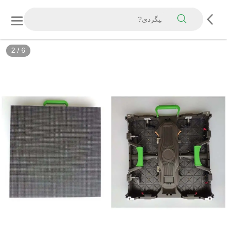
2
/
6