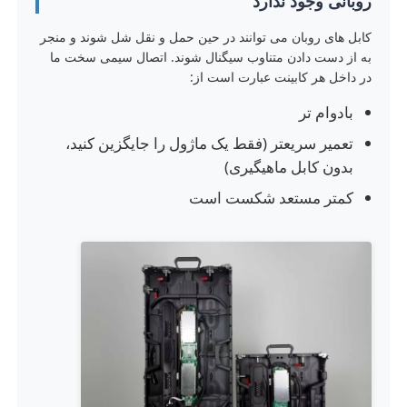
روبانی وجود ندارد
کابل های روبان می توانند در حین حمل و نقل شل شوند و منجر
درخواست قیمت
به از دست دادن متناوب سیگنال شوند. اتصال سیمی سخت ما
در داخل هر کابینت عبارت است از:
نمایشگر LED ویدیو وال
بادوام تر
تعمیر سریعتر (فقط یک ماژول را جایگزین کنید،
صفحه نمایش LED
بدون کابل ماهیگیری)
کمتر مستعد شکست است
صفحه نمایش کنسرت LED
اجاره صفحه نمایش LED
دیوار ویدیویی LED COB
نمایشگر LED شفاف