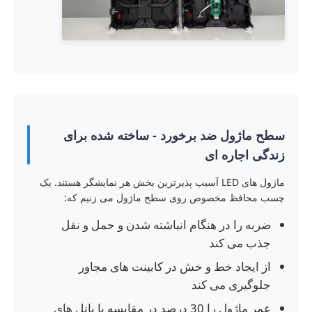
صفحه نمایش LED SMD
صفحه نمایش LED بیرونی
بیلبورد LED در فضای باز
سطح ماژول ضد برخورد - ساخته شده برای
زندگی اجاره ای
ماژول های LED آسیب پذیرترین بخش هر نمایشگر هستند. یک
چسب محافظ مخصوص روی سطح ماژول می زنیم که:
ضربه را در هنگام انباشته شدن و حمل و نقل
جذب می کند
از ایجاد خط و خش در کابینت های مجاور
جلوگیری می کند
عمر ماژول را 30 درصد در مقایسه با پانل های