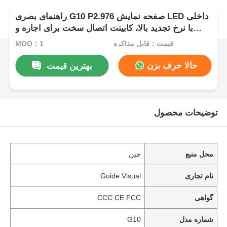
راهنمای بصری G10 P2.976 صفحه نمایش LED داخلی
با نرخ تجدید بالا، کابینت اتصال سخت برای اجاره و
رویدادها
قیمت：قابل مذاکره
MOQ：1
حالا حرف بزن
بهترین قیمت
توضیحات محصول
محل منبع
چین
نام تجاری
Guide Visual
گواهی
CCC CE FCC
شماره مدل
G10