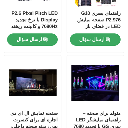
راهنمای بصری G10
P2.6 Pixel Pitch LED
P2.976 صفحه نمایش
Display با نرخ تجدید
LED در فضای باز ️
7680Hz و کابینت ریخته
صفحه نمایش روشنایی
شده برای اجاره در
ارسال سؤال
ارسال سؤال
بالا پایدار برای کاربردهای
فضای باز
تجاری در فضای باز
متولد برای صحنه –
صفحه نمایش ال ای دی
راهنمای نمایشگر LED
اجاره ای برای کنسرت
سری GS با تجدید 7680
پس زمینه صحنه داخلی،