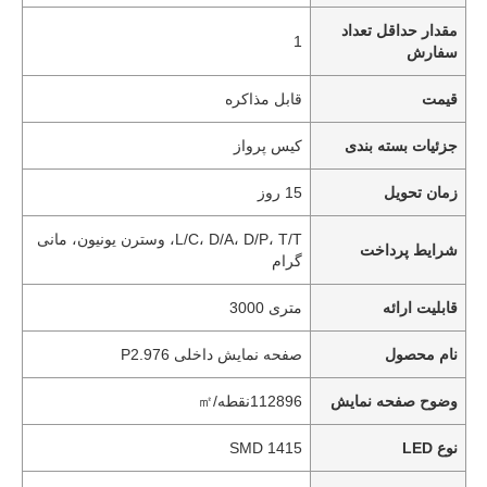
مقدار حداقل تعداد
1
سفارش
قیمت
قابل مذاکره
جزئیات بسته بندی
کیس پرواز
زمان تحویل
15 روز
L/C، D/A، D/P، T/T، وسترن یونیون، مانی
شرایط پرداخت
گرام
قابلیت ارائه
متری 3000
نام محصول
صفحه نمایش داخلی P2.976
وضوح صفحه نمایش
112896نقطه/㎡
نوع LED
SMD 1415