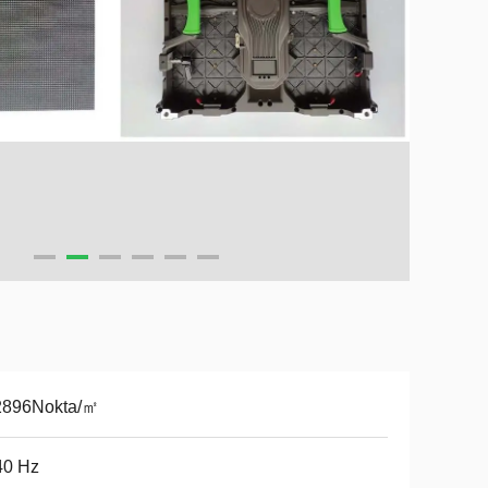
2896Nokta/㎡
40 Hz