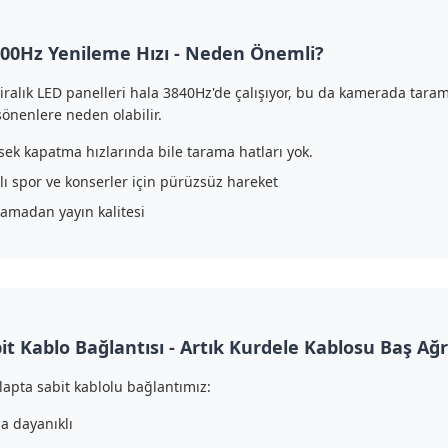
00Hz Yenileme Hızı - Neden Önemli?
iralık LED panelleri hala 3840Hz'de çalışıyor, bu da kamerada tarama
sönenlere neden olabilir.
sek kapatma hızlarında bile tarama hatları yok.
lı spor ve konserler için pürüzsüz hareket
lamadan yayın kalitesi
it Kablo Bağlantısı - Artık Kurdele Kablosu Baş Ağr
lapta sabit kablolu bağlantımız:
a dayanıklı