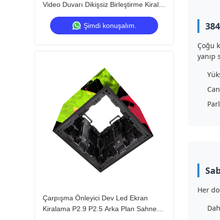
Video Duvarı Dikişsiz Birleştirme Kiralık
Led Ekran
384
Şimdi konuşalım.
Çoğu k
yanıp 
Yük
Can
Par
Sab
Her do
Çarpışma Önleyici Dev Led Ekran
Dah
Kiralama P2.9 P2.5 Arka Plan Sahnesi
İçin