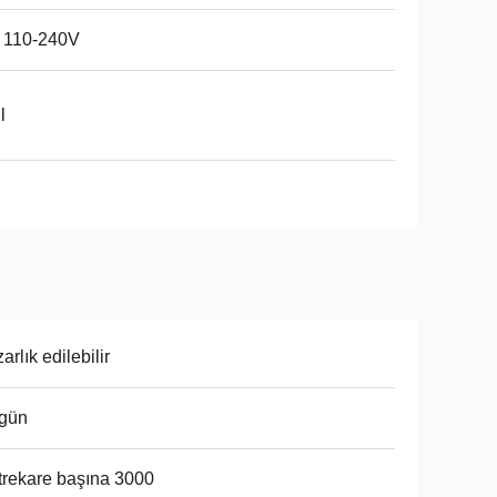
 110-240V
l
arlık edilebilir
 gün
rekare başına 3000