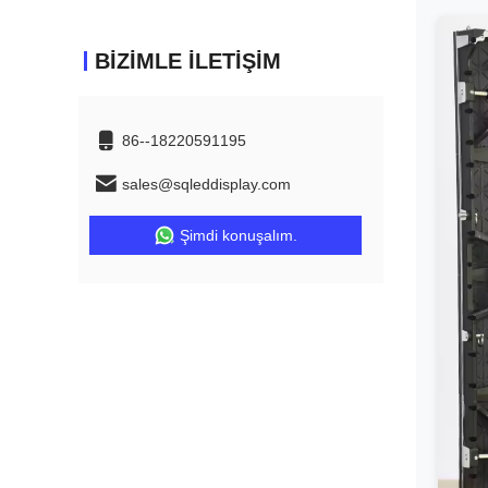
BIZIMLE İLETIŞIM
86--18220591195
sales@sqleddisplay.com
Şimdi konuşalım.