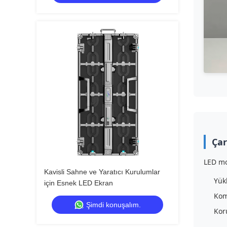
Çar
LED mo
Kavisli Sahne ve Yaratıcı Kurulumlar
Yük
için Esnek LED Ekran
Kom
Şimdi konuşalım.
Kor