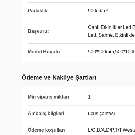
Parlaklık:
900cd/m²
Canlı Etkinlikler Led 
Başvuru:
Led, Sahne, Etkinlikle
Modül Boyutu:
500*500mm,500*10
Ödeme ve Nakliye Şartları
Min sipariş miktarı
1
Ambalaj bilgileri
uçuş çantası
Ödeme koşulları
L/C,D/A,D/P,T/T,Wes