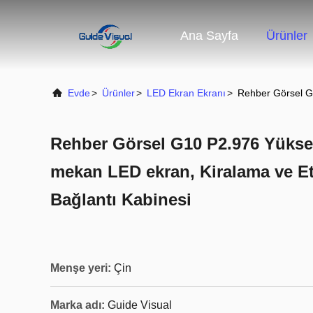
Ana Sayfa
Ürünler
Evde
>
Ürünler
>
LED Ekran Ekranı
>
Rehber Görsel G1
Rehber Görsel G10 P2.976 Yüksek 
mekan LED ekran, Kiralama ve Etk
Bağlantı Kabinesi
Menşe yeri:
Çin
Marka adı:
Guide Visual