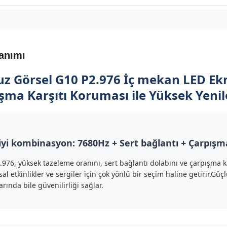
anımı
uz Görsel G10 P2.976 İç mekan LED Ekr
şma Karşıtı Koruması ile Yüksek Yeni
iyi kombinasyon: 7680Hz + Sert bağlantı + Çarpışma
976, yüksek tazeleme oranını, sert bağlantı dolabını ve çarpışma kar
l etkinlikler ve sergiler için çok yönlü bir seçim haline getirir.Güç
rında bile güvenilirliği sağlar.