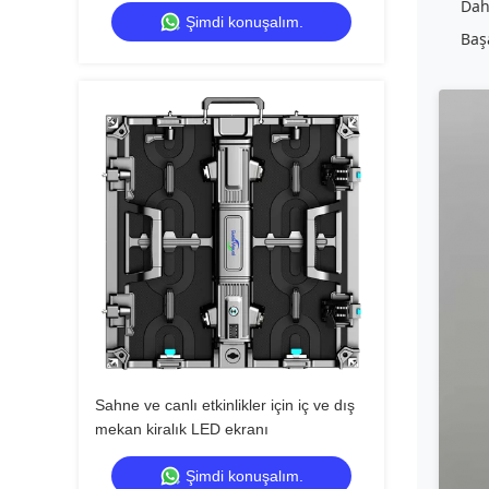
Dah
Şimdi konuşalım.
Baş
Sahne ve canlı etkinlikler için iç ve dış
mekan kiralık LED ekranı
Şimdi konuşalım.