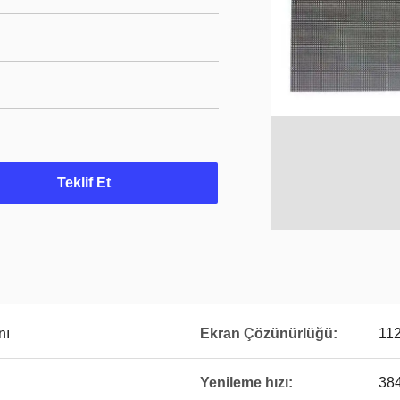
Teklif Et
nı
Ekran Çözünürlüğü:
11
Yenileme hızı:
38