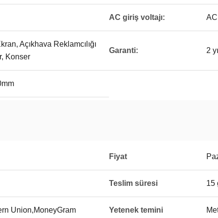
AC giriş voltajı:
AC
Ekran, Açıkhava Reklamcılığı
Garanti:
2 yı
r, Konser
00mm
Fiyat
Paz
Teslim süresi
15
tern Union,MoneyGram
Yetenek temini
Met