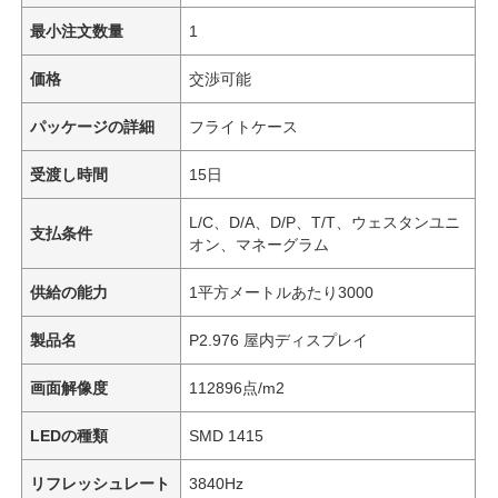
最小注文数量
1
価格
交渉可能
パッケージの詳細
フライトケース
受渡し時間
15日
L/C、D/A、D/P、T/T、ウェスタンユニ
支払条件
オン、マネーグラム
供給の能力
1平方メートルあたり3000
製品名
P2.976 屋内ディスプレイ
画面解像度
112896点/m2
LEDの種類
SMD 1415
リフレッシュレート
3840Hz