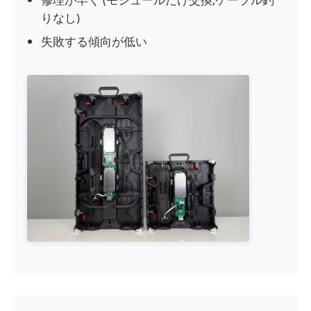
りなし)
引金 を 求め て ください
失敗する傾向が低い
LED ビデオウォールディスプレイ
LEDディスプレイ画面
コンサートLEDスクリーン
ステージLEDスクリーンレンタル
コブLEDビデオ壁
透明なLEDディスプレイ