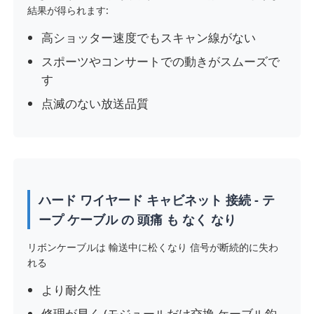
結果が得られます:
高ショッター速度でもスキャン線がない
VRショー
スポーツやコンサートでの動きがスムーズで
す
私たちについて
点滅のない放送品質
工場見学
品質管理
ハード ワイヤード キャビネット 接続 - テ
ープ ケーブル の 頭痛 も なく なり
お問い合わせ
リボンケーブルは 輸送中に松くなり 信号が断続的に失わ
れる
ニュース
より耐久性
ケース
修理が早く (モジュールだけ交換,ケーブル釣