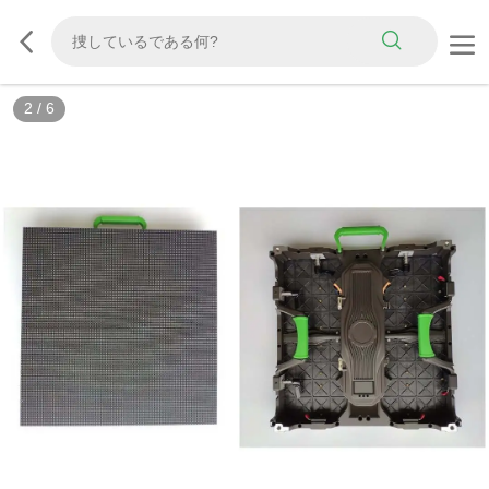
2
/
6