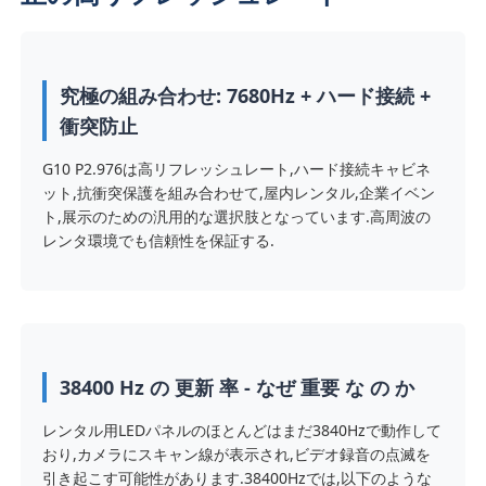
究極の組み合わせ: 7680Hz + ハード接続 +
衝突防止
G10 P2.976は高リフレッシュレート,ハード接続キャビネ
ット,抗衝突保護を組み合わせて,屋内レンタル,企業イベン
ト,展示のための汎用的な選択肢となっています.高周波の
レンタ環境でも信頼性を保証する.
ホーム
38400 Hz の 更新 率 - なぜ 重要 な の か
製品
レンタル用LEDパネルのほとんどはまだ3840Hzで動作して
おり,カメラにスキャン線が表示され,ビデオ録音の点滅を
引き起こす可能性があります.38400Hzでは,以下のような
動画