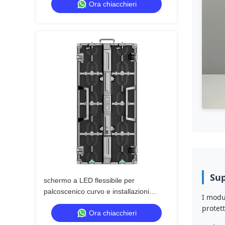
Ora chiacchieri
Sup
schermo a LED flessibile per
palcoscenico curvo e installazioni
I modu
creative
protett
Ora chiacchieri