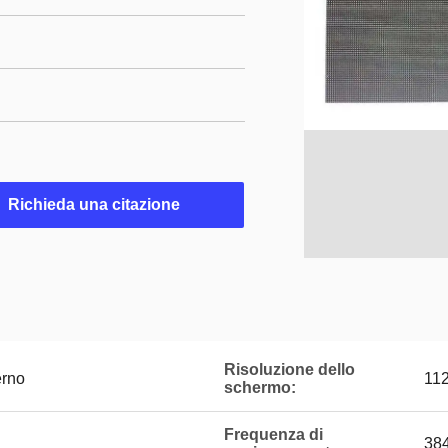
Richieda una citazione
Risoluzione dello
erno
112
schermo:
Frequenza di
38