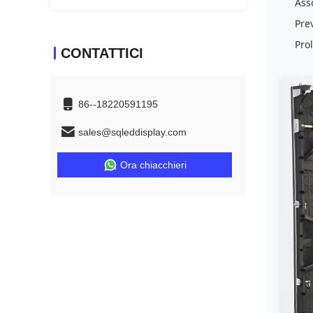
Ass
Pre
Pro
CONTATTICI
86--18220591195
sales@sqleddisplay.com
Ora chiacchieri