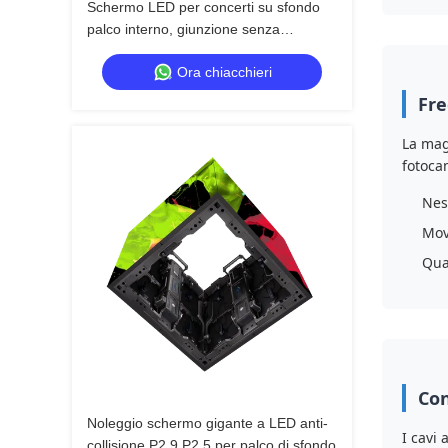
Schermo LED per concerti su sfondo
palco interno, giunzione senza
soluzione di continuità, noleggio
Ora chiacchieri
schermo LED
Fre
La mag
fotocam
Nes
Mov
Qua
Con
Noleggio schermo gigante a LED anti-
I cavi
collisione P2.9 P2.5 per palco di sfondo