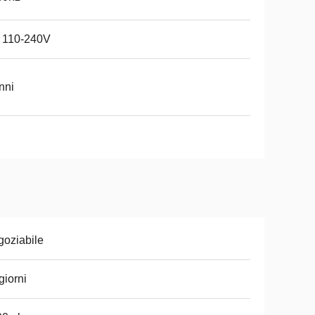
 110-240V
nni
oziabile
giorni