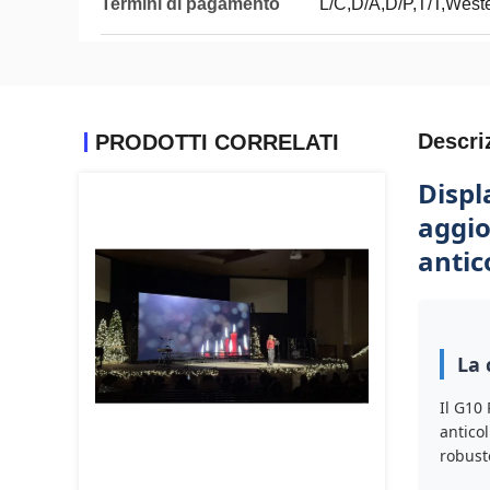
Termini di pagamento
L/C,D/A,D/P,T/T,Wes
Descri
PRODOTTI CORRELATI
Displ
aggio
antic
La 
Il G10
anticol
robust