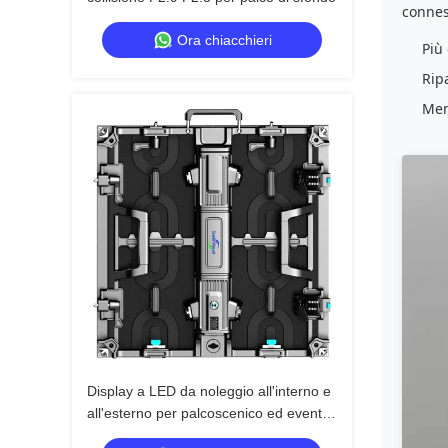
connes
Ora chiacchieri
Più
Rip
Men
Display a LED da noleggio all'interno e
all'esterno per palcoscenico ed eventi
dal vivo