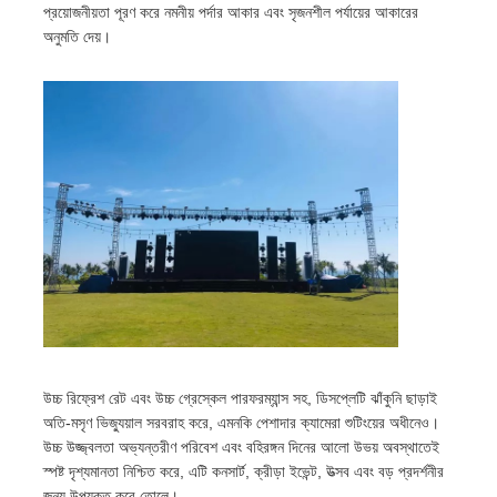
প্রয়োজনীয়তা পূরণ করে নমনীয় পর্দার আকার এবং সৃজনশীল পর্যায়ের আকারের
অনুমতি দেয়।
বাড়ি
উচ্চ রিফ্রেশ রেট এবং উচ্চ গ্রেস্কেল পারফরম্যান্স সহ, ডিসপ্লেটি ঝাঁকুনি ছাড়াই
পণ্য
অতি-মসৃণ ভিজ্যুয়াল সরবরাহ করে, এমনকি পেশাদার ক্যামেরা শুটিংয়ের অধীনেও।
উচ্চ উজ্জ্বলতা অভ্যন্তরীণ পরিবেশ এবং বহিরঙ্গন দিনের আলো উভয় অবস্থাতেই
স্পষ্ট দৃশ্যমানতা নিশ্চিত করে, এটি কনসার্ট, ক্রীড়া ইভেন্ট, উত্সব এবং বড় প্রদর্শনীর
ভিডিও
জন্য উপযুক্ত করে তোলে।