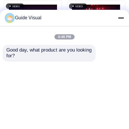
Guide Visual
4:46 PM
Good day, what product are you looking 
for?
গাইড ভিজ্যুয়াল জিএস সিরিজ পি
গাইড ভিজ্যুয়াল GS সিরিজ
2.97 আউটডোর ভাড়া এলইডি
P4.81 এন্ট্রি লেভেল ভাড়ার
ডিসপ্লে 5000nit আইপি 65
জন্য আউটডোর রেন্টাল LED
ডিজিটাল সিগনেজের জন্য,
ডিসপ্লে, 5000nit IP65
অনুসন্ধান পাঠান
অনুসন্ধান পাঠান
7680Hz ডাবল ব্যাকআপ
7680Hz CE
বাড়ি
আমাদের সম্পর্কে
আমাদের সাথে যোগাযোগ করুন
Desktop Site
সাইট ম্যাপ
গোপনীয়তা নীতি