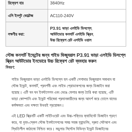
রিফ্রেশ হার
3840Hz
এসি ইনপুট ভোল্টেজ
AC110-240V
P3.91 ভাড়া এলইডি ডিসপ্লে
,
লক্ষণীয় করা:
আউটডোর কনসার্ট এলইডি স্ক্রিন
,
উচ্চ রিফ্রেশ রেট এলইডি ওয়াল
স্টেজ কনসার্ট ইভেন্টের জন্য গাইড ভিজ্যুয়াল P3.91 ভাড়া এলইডি ডিসপ্লে
স্ক্রিন আউটডোর ইনডোরে উচ্চ রিফ্রেশ রেট ব্যবহার করুন
বিবরণ:
গাইড ভিজ্যুয়াল ভাড়া এলইডি ডিসপ্লে হল একটি পেশাদার ভিজ্যুয়াল সমাধান যা
স্টেজ ইভেন্ট, কনসার্ট, প্রদর্শনী এবং লাইভ প্রোডাকশনের জন্য ডিজাইন করা
হয়েছে। এটি ঘন ঘন ইনস্টলেশন এবং ভেঙে ফেলার জন্য তৈরি করা হয়েছে, এটি
ভাড়া কোম্পানি এবং ইভেন্ট পরিষেবা প্রদানকারীদের জন্য আদর্শ করে তোলে যাদের
কর্মক্ষমতা এবং দক্ষতা উভয়ই প্রয়োজন।
এই LED স্ক্রিনটি একটি লাইটওয়েট এবং উচ্চ-শক্তির ক্যাবিনেট ডিজাইন গ্রহণ
করে, যা বৃহৎ-স্কেল স্টেজ ইনস্টলেশনের সময় সহজ হ্যান্ডলিং, দ্রুত সেটআপ এবং
স্থিতিশীল কাঠামো নিশ্চিত করে। মডুলার সিস্টেম বিভিন্ন ইভেন্ট ডিজাইনের