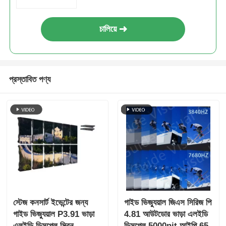
এসএমডি এলইডি স্ক্রিন
চালিয়ে
বহিরঙ্গন এলইডি ডিসপ্লে বোর্ড
প্রস্তাবিত পণ্য
বহিরঙ্গন নেতৃত্বাধীন বিলবোর্ড
স্টেজ কনসার্ট ইভেন্টের জন্য
গাইড ভিজ্যুয়াল জিএস সিরিজ পি
গাইড ভিজ্যুয়াল P3.91 ভাড়া
4.81 আউটডোর ভাড়া এলইডি
এলইডি ডিসপ্লে স্ক্রিন
ডিসপ্লে 5000nit আইপি 65