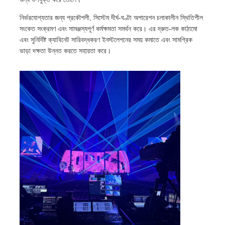
নির্ভরযোগ্যতার জন্য প্রকৌশলী, সিস্টেম দীর্ঘ-ঘণ্টা অপারেশন চলাকালীন স্থিতিশীল
ভিআর শো
সংকেত সংক্রমণ এবং সামঞ্জস্যপূর্ণ কর্মক্ষমতা সমর্থন করে। এর দ্রুত-লক কাঠামো
এবং সুনির্দিষ্ট ক্যাবিনেট সারিবদ্ধকরণ ইনস্টলেশনের সময় কমাতে এবং সামগ্রিক
ভাড়া দক্ষতা উন্নত করতে সহায়তা করে।
আমাদের সম্পর্কে
কারখানা পরিদর্শন
মান নিয়ন্ত্রণ
আমাদের সাথে যোগাযোগ করুন
খবর
মামলা