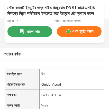
স্টেজ কনসার্ট ইভেন্টের জন্য গাইড ভিজ্যুয়াল P3.91 ভাড়া এলইডি
ডিসপ্লে স্ক্রিন আউটডোর ইনডোরে উচ্চ রিফ্রেশ রেট ব্যবহার করুন
MOQ：1
মূল্য：আলোচনা সাপেক্ষ
এখন চ্যাট করুন
ভালো দাম
পণ্যের বর্ণনা
উৎপত্তি স্থল
চীন
পরিচিতিমুলক নাম
Guide Visual
সাক্ষ্যদান
CCC CE FCC
মডেল নম্বার
জিএস