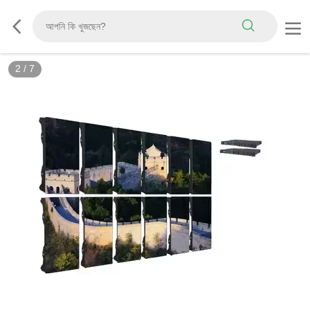
2
/
7