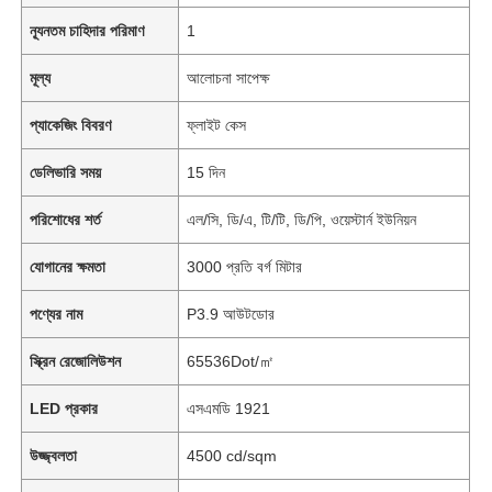
ন্যূনতম চাহিদার পরিমাণ
1
মূল্য
আলোচনা সাপেক্ষ
প্যাকেজিং বিবরণ
ফ্লাইট কেস
ডেলিভারি সময়
15 দিন
পরিশোধের শর্ত
এল/সি, ডি/এ, টি/টি, ডি/পি, ওয়েস্টার্ন ইউনিয়ন
যোগানের ক্ষমতা
3000 প্রতি বর্গ মিটার
পণ্যের নাম
P3.9 আউটডোর
স্ক্রিন রেজোলিউশন
65536Dot/㎡
LED প্রকার
এসএমডি 1921
উজ্জ্বলতা
4500 cd/sqm