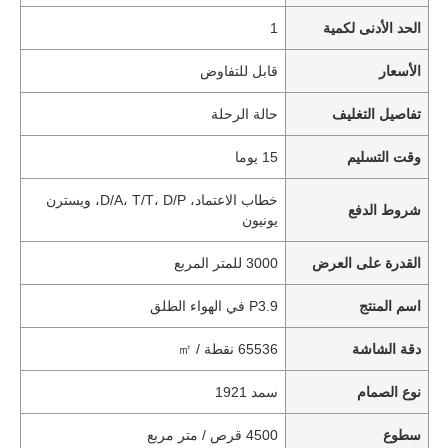
الحد الأدنى لكمية
1
الأسعار
قابل للتفاوض
تفاصيل التغليف
حالة الرحلة
وقت التسليم
15 يوما
خطاب الاعتماد، D/A، T/T، D/P، ويسترن
شروط الدفع
يونيون
القدرة على العرض
3000 للمتر المربع
اسم المنتج
P3.9 في الهواء الطلق
دقة الشاشة
65536 نقطة / ㎡
نوع الصمام
سمد 1921
سطوع
4500 قرص / متر مربع