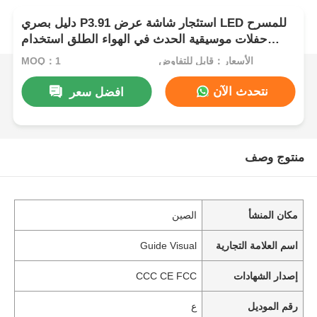
دليل بصري P3.91 استئجار شاشة عرض LED للمسرح
حفلات موسيقية الحدث في الهواء الطلق استخدام
داخلي معدل تحديث مرتفع
الأسعار：قابل للتفاوض
MOQ：1
نتحدث الآن
افضل سعر
منتوج وصف
مكان المنشأ
الصين
اسم العلامة التجارية
Guide Visual
إصدار الشهادات
CCC CE FCC
رقم الموديل
ع