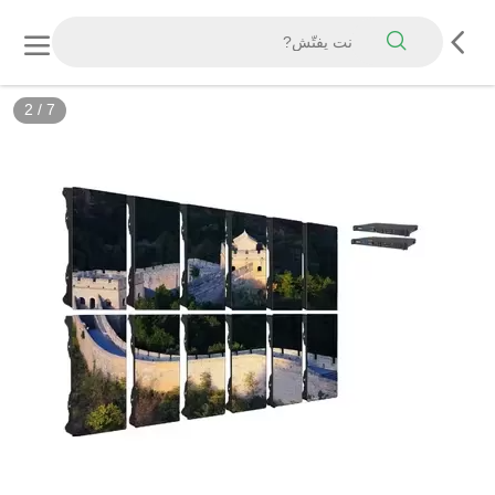
2
/
7