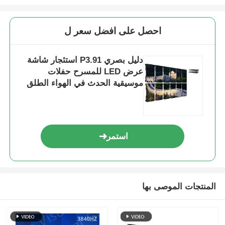
شاشة SMD LED
احصل على افضل سعر ل
لوحة عرض LED للخارج
دليل بصري P3.91 استئجار شاشة
عرض LED للمسرح حفلات
موسيقية الحدث في الهواء الطلق
لوحة الإعلانات في الهواء الطلق
استخدام داخلي معدل تحديث مرتفع
استمر
المنتجات الموصى بها