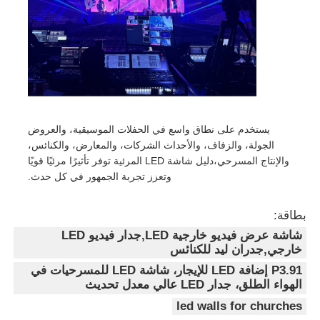
اطلب عرض أسعار
شاشة عرض فيديو LED
شاشة عرض LED
يستخدم على نطاق واسع في الحفلات الموسيقية، والعروض
الجولة، والزفاف، والأحداث الشركات، والمعارض، والكنائس،
والإنتاج المسرحي،دليل شاشة LED المرئية توفر تأثيرًا مرئيًا قويًا
شاشة LED للحفل
وتعزز تجربة الجمهور في كل حدث.
بطاقة:
استئجار شاشة LED للمسرح
شاشة عرض فيديو خارجية LED,جدار فيديو LED
خارجي,جدران ليد للكنائس
جدار فيديو LED COB
P3.91 إضافة LED للإيجار، شاشة LED للمسرحيات في
الهواء الطلق، جدار LED عالي معدل تحديث
led walls for churches
عرض LED شفاف