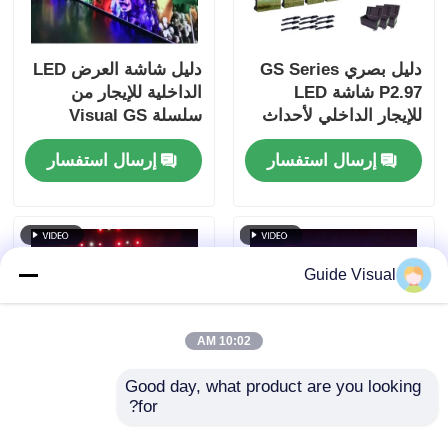
دليل بصري GS Series
دليل شاشة العرض LED
P2.97 شاشة LED
الداخلية للإيجار من
للإيجار الداخلي لأحداث
سلسلة Visual GS
المعارض ، 7680 هرتز
P3.91 لأحداث الزفاف،
إرسال استفسار
إرسال استفسار
بدون شاشة سوداء CE
7680 هرتز مزدوج النسخ
الاحتياطي CE
Guide Visual
10:02 AM
Good day, what product are you looking 
for?
دليل بصري GS Series
دليل بصري GS Series
P2.97 العرض الخارجي
P4.81 العرض المضخم