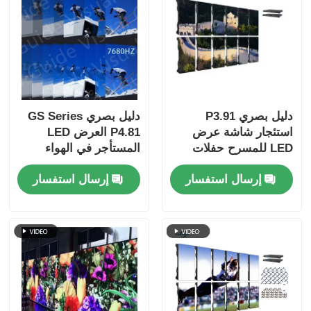
دليل بصري P3.91
دليل بصري GS Series
استئجار شاشة عرض
P4.81 العرض LED
LED للمسرح حفلات
المستأجر في الهواء
موسيقية الحدث في
الطلق 5000nit IP65
إرسال استفسار
إرسال استفسار
الهواء الطلق استخدام
للوحة الإعلانية للملاعب ،
داخلي معدل تحديث
7680Hz النسخ
مرتفع
الاحتياطي المزدوج