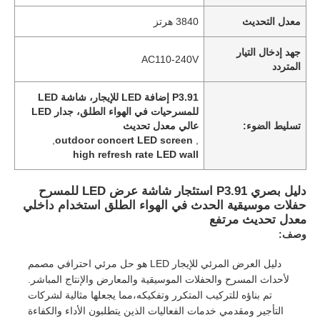
معدل التحديث
3840 هرتز
جهد إدخال التيار
AC110-240V
المتردد
P3.91 إضافة LED للإيجار، شاشة LED
للمسرحيات في الهواء الطلق، جدار LED
تسليط الضوء:
عالي معدل تحديث
,
outdoor concert LED screen
,
high refresh rate LED wall
دليل بصري P3.91 استئجار شاشة عرض LED للمسرح
حفلات موسيقية الحدث في الهواء الطلق استخدام داخلي
معدل تحديث مرتفع
وصف:
دليل العرض المرئي للإيجار LED هو حل مرئي احترافي مصمم
لأحداث المسرح والحفلات الموسيقية والمعارض والإنتاج المباشر.
تم بناؤه للتركيب المتكرر وتفكيكه،مما يجعلها مثالية لشركات
التأجير ومقدمي خدمات الفعاليات الذين يتطلبون الأداء والكفاءة