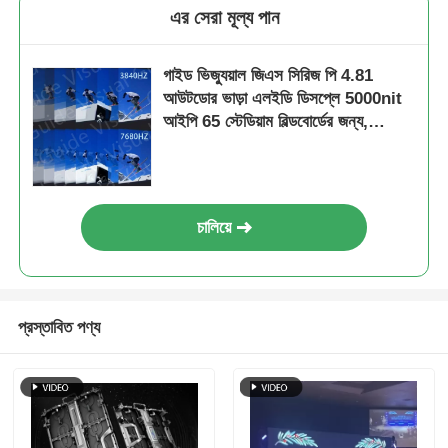
এর সেরা মূল্য পান
গাইড ভিজ্যুয়াল জিএস সিরিজ পি 4.81
আউটডোর ভাড়া এলইডি ডিসপ্লে 5000nit
আইপি 65 স্টেডিয়াম বিল্ডবোর্ডের জন্য,
7680Hz ডাবল ব্যাকআপ
চালিয়ে
প্রস্তাবিত পণ্য