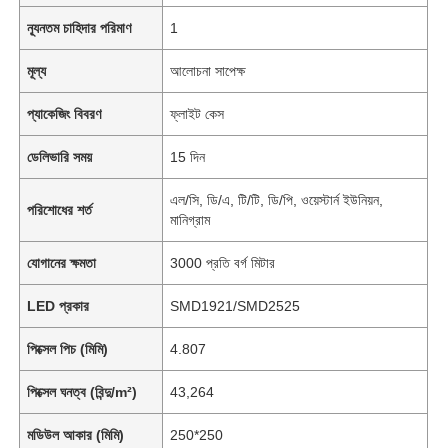
ন্যূনতম চাহিদার পরিমাণ
1
মূল্য
আলোচনা সাপেক্ষ
প্যাকেজিং বিবরণ
ফ্লাইট কেস
ডেলিভারি সময়
15 দিন
এল/সি, ডি/এ, টি/টি, ডি/পি, ওয়েস্টার্ন ইউনিয়ন,
পরিশোধের শর্ত
মানিগ্রাম
যোগানের ক্ষমতা
3000 প্রতি বর্গ মিটার
LED প্রকার
SMD1921/SMD2525
পিক্সেল পিচ (মিমি)
4.807
পিক্সেল ঘনত্ব (বিন্দু/m²)
43,264
মডিউল আকার (মিমি)
250*250