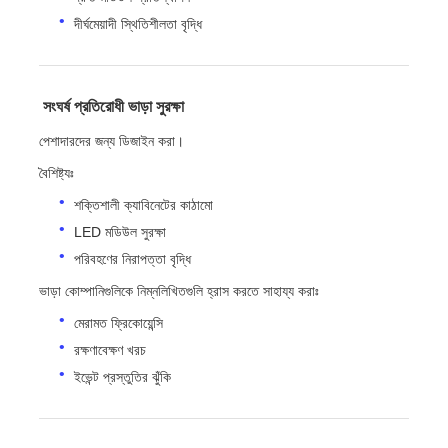
দীর্ঘমেয়াদী স্থিতিশীলতা বৃদ্ধি
️ সংঘর্ষ প্রতিরোধী ভাড়া সুরক্ষা
পেশাদারদের জন্য ডিজাইন করা।
বৈশিষ্ট্যঃ
শক্তিশালী ক্যাবিনেটের কাঠামো
LED মডিউল সুরক্ষা
পরিবহণের নিরাপত্তা বৃদ্ধি
ভাড়া কোম্পানিগুলিকে নিম্নলিখিতগুলি হ্রাস করতে সাহায্য করাঃ
মেরামত ফ্রিকোয়েন্সি
রক্ষণাবেক্ষণ খরচ
ইভেন্ট প্রস্তুতির ঝুঁকি