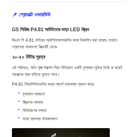
📌 প্রোডাক্ট ওভারভিউ
ভিআর শো
GS সিরিজ P4.81 আউটডোর ভাড়া LED স্ক্রিন
আমাদের সম্পর্কে
জিএস পি 4.81 বাইরের অ্যাপ্লিকেশনগুলির জন্য ডিজাইন করা হয়েছে যেখানে
শ্রোতারা সাধারণত স্ক্রিনটি দেখেঃ
কারখানা পরিদর্শন
২০-৫০ মিটার দূরত্ব
এই পরিসরে, অতি সূক্ষ্ম পিক্সেল পিচে বিনিয়োগ একটি দৃশ্যমান সুবিধা তৈরি না করেই
প্রকল্পের ব্যয় বাড়িয়ে তুলতে পারে।
মান নিয়ন্ত্রণ
P4.81 নিম্নলিখিতগুলির মধ্যে আদর্শ ভারসাম্য প্রদান করেঃ
দৃশ্যমান স্বচ্ছতা
আমাদের সাথে যোগাযোগ করুন
স্ক্রিনের আকার
বিনিয়োগের দক্ষতা
খবর
ভাড়া ব্যবসার লাভজনকতা
মামলা