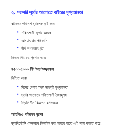
২. সরাসরি সূর্যের আলোতে বাইরের দৃশ্যমানতা
বহিরঙ্গন পরিবেশ চ্যালেঞ্জ সৃষ্টি করে:
শক্তিশালী সূর্যের আলো
আবহাওয়ার পরিবর্তন
দীর্ঘ অপারেটিং ঘন্টা
জিএস পি৪.৮১ প্রদান করেঃ
৪৫০০-৫০০০ নিট উচ্চ উজ্জ্বলতা
নিশ্চিত করেঃ
দিনের বেলায় স্পষ্ট সামগ্রী দৃশ্যমানতা
সূর্যের আলোতে শক্তিশালী বৈসাদৃশ্য
স্থিতিশীল বিজ্ঞাপন কর্মক্ষমতা
আইপি৬৫ বহিরঙ্গন সুরক্ষা
ক্যাবিনেটটি এমনভাবে ডিজাইন করা হয়েছে যাতে এটি সহ্য করতে পারেঃ