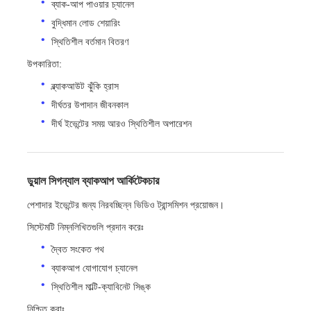
ব্যাক-আপ পাওয়ার চ্যানেল
বুদ্ধিমান লোড শেয়ারিং
স্থিতিশীল বর্তমান বিতরণ
উপকারিতা:
ব্ল্যাকআউট ঝুঁকি হ্রাস
দীর্ঘতর উপাদান জীবনকাল
দীর্ঘ ইভেন্টের সময় আরও স্থিতিশীল অপারেশন
ডুয়াল সিগন্যাল ব্যাকআপ আর্কিটেকচার
পেশাদার ইভেন্টের জন্য নিরবচ্ছিন্ন ভিডিও ট্রান্সমিশন প্রয়োজন।
সিস্টেমটি নিম্নলিখিতগুলি প্রদান করেঃ
দ্বৈত সংকেত পথ
ব্যাকআপ যোগাযোগ চ্যানেল
স্থিতিশীল মাল্টি-ক্যাবিনেট সিঙ্ক
নিশ্চিত করাঃ