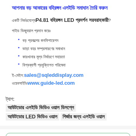
আপনার বড় আকারের বহিরঙ্গন এলইডি সমাধান তৈরি করুন
P4.81 বহিরঙ্গন LED প্রদর্শন সরবরাহকারী
একটি নির্ভরযোগ্য
?
গাইড ভিজ্যুয়াল প্রদান করেঃ
বড় প্রকল্পের কনফিগারেশন
ভাড়া বহর সম্প্রসারণের সমাধান
কারখানার মূল্য নির্ধারণে সহায়তা
বিশ্বব্যাপী প্রযুক্তিগত পরিষেবা
sales@sqleddisplay.com
ই-মেইল:
www.guide-led.com
ওয়েবসাইটঃ
ট্যাগ:
আউটডোর এলইডি ভিডিও ওয়াল ডিসপ্লে
আউটডোর LED ভিডিও ওয়াল
গির্জার জন্য এলইডি ওয়াল