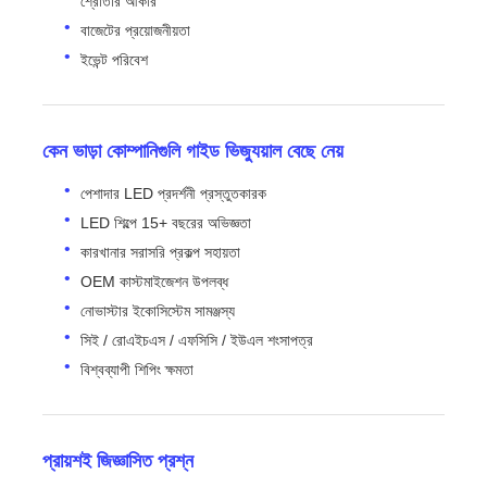
শ্রোতার আকার
বাজেটের প্রয়োজনীয়তা
ইভেন্ট পরিবেশ
কেন ভাড়া কোম্পানিগুলি গাইড ভিজ্যুয়াল বেছে নেয়
পেশাদার LED প্রদর্শনী প্রস্তুতকারক
LED শিল্পে 15+ বছরের অভিজ্ঞতা
কারখানার সরাসরি প্রকল্প সহায়তা
OEM কাস্টমাইজেশন উপলব্ধ
নোভাস্টার ইকোসিস্টেম সামঞ্জস্য
সিই / রোএইচএস / এফসিসি / ইউএল শংসাপত্র
বিশ্বব্যাপী শিপিং ক্ষমতা
প্রায়শই জিজ্ঞাসিত প্রশ্ন