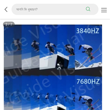
3
/
7