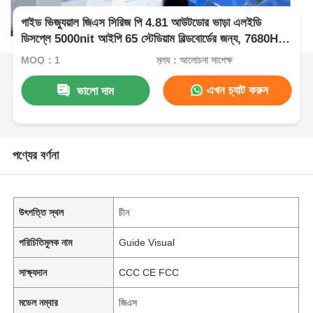
গাইড ভিজ্যুয়াল জিএস সিরিজ পি 4.81 আউটডোর ভাড়া এলইডি
ডিসপ্লে 5000nit আইপি 65 স্টেডিয়াম বিল্ডবোর্ডের জন্য, 7680Hz
ডাবল ব্যাকআপ
MOQ：1
মূল্য：আলোচনা সাপেক্ষ
এখন চ্যাট করুন
ভালো দাম
পণ্যের বর্ণনা
উৎপত্তি স্থল
চীন
পরিচিতিমুলক নাম
Guide Visual
সাক্ষ্যদান
CCC CE FCC
মডেল নম্বার
জিএস