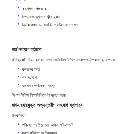
ক্রমাগত প্লেব্যাক
সিগন্যাল ব্যর্থতার ঝুঁকি হ্রাস
নির্ভরযোগ্য বড় এলইডি প্রাচীর অপারেশন
হার্ড সংযোগ কাঠামো
ঐতিহ্যবাহী রিবন ক্যাবল সংযোগগুলি নিম্নলিখিত কারণে ক্ষতিগ্রস্ত হতে পারেঃ
কম্পনের ক্ষতি
লস সংযোগ
ঘন ঘন রক্ষণাবেক্ষণ সমস্যা
জিএস সিরিজ নিম্নলিখিতগুলি গ্রহণ করেঃ
হার্ডওয়্যারযুক্ত অভ্যন্তরীণ সংযোগ স্থাপত্য
উপকারিতা:
পরিবহন প্রতিরোধের আরও শক্তিশালী
দ্রুত মডিউল প্রতিস্থাপন