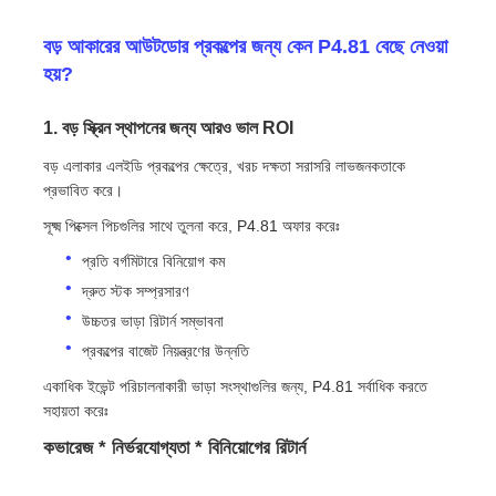
বড় আকারের আউটডোর প্রকল্পের জন্য কেন P4.81 বেছে নেওয়া
এসএমডি এলইডি স্ক্রিন
হয়?
বহিরঙ্গন এলইডি ডিসপ্লে বোর্ড
1. বড় স্ক্রিন স্থাপনের জন্য আরও ভাল ROI
বড় এলাকার এলইডি প্রকল্পের ক্ষেত্রে, খরচ দক্ষতা সরাসরি লাভজনকতাকে
প্রভাবিত করে।
বহিরঙ্গন নেতৃত্বাধীন বিলবোর্ড
সূক্ষ্ম পিক্সেল পিচগুলির সাথে তুলনা করে, P4.81 অফার করেঃ
প্রতি বর্গমিটারে বিনিয়োগ কম
দ্রুত স্টক সম্প্রসারণ
উচ্চতর ভাড়া রিটার্ন সম্ভাবনা
প্রকল্পের বাজেট নিয়ন্ত্রণের উন্নতি
একাধিক ইভেন্ট পরিচালনাকারী ভাড়া সংস্থাগুলির জন্য, P4.81 সর্বাধিক করতে
সহায়তা করেঃ
কভারেজ * নির্ভরযোগ্যতা * বিনিয়োগের রিটার্ন