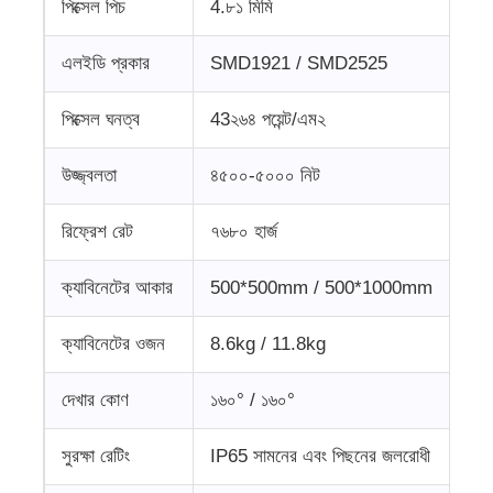
পিক্সেল পিচ
4.৮১ মিমি
এলইডি প্রকার
SMD1921 / SMD2525
পিক্সেল ঘনত্ব
43২৬৪ পয়েন্ট/এম২
উজ্জ্বলতা
৪৫০০-৫০০০ নিট
রিফ্রেশ রেট
৭৬৮০ হার্জ
ক্যাবিনেটের আকার
500*500mm / 500*1000mm
ক্যাবিনেটের ওজন
8.6kg / 11.8kg
দেখার কোণ
১৬০° / ১৬০°
সুরক্ষা রেটিং
IP65 সামনের এবং পিছনের জলরোধী