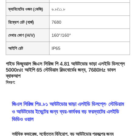
ক্যাবিনেটের ওজন (কেজি)
৬.৮/১১.৮
রিফ্রেশ রেট (হার্জ)
7680
দেখার কোণ (H/V)
160°/160°
আইপি রেট
IP65
গাইড ভিজ্যুয়াল জিএস সিরিজ পি 4.81 আউটডোর ভাড়া এলইডি ডিসপ্লে
5000nit আইপি 65 স্টেডিয়াম বিল্ডবোর্ডের জন্য, 7680Hz ডাবল
ব্যাকআপ
বিবরণ:
জিএস সিরিজ পি৪.৮১ আউটডোর ভাড়া এলইডি ডিসপ্লে∙ স্টেডিয়াম
ও আউটডোর ইভেন্টের জন্য ব্যয়-কার্যকর বড় ফরম্যাটের এলইডি
ভিডিও ওয়াল
সর্বাধিক কভারেজ, সর্বোত্তম বিনিয়োগ, বড় আউটডোর প্রকল্পের জন্য