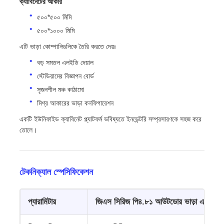
ক্যাবিনেটের আকার
৫০০*৫০০ মিমি
৫০০*১০০০ মিমি
এটি ভাড়া কোম্পানিগুলিকে তৈরি করতে দেয়ঃ
বড় সমতল এলইডি দেয়াল
স্টেডিয়ামের বিজ্ঞাপন বোর্ড
সৃজনশীল মঞ্চ কাঠামো
মিশ্র আকারের ভাড়া কনফিগারেশন
একটি ইউনিফাইড ক্যাবিনেট প্ল্যাটফর্ম ভবিষ্যতে ইনভেন্টরি সম্প্রসারণকে সহজ করে
তোলে।
টেকনিক্যাল স্পেসিফিকেশন
প্যারামিটার
জিএস সিরিজ পি৪.৮১ আউটডোর ভাড়া এলইডি প্