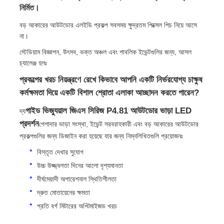
নির্মিত।
বড় আকারের আউটডোর এলইডি প্রকল্প সবসময় ক্ষুদ্রতম পিক্সেল পিচ নিয়ে আসে
না।
স্টেডিয়াম বিজ্ঞাপন, উৎসব, ভক্ত অঞ্চল এবং পাবলিক ইভেন্টগুলির জন্য, আসল
চ্যালেঞ্জ হলঃ
প্রকল্পের খরচ নিয়ন্ত্রণে রেখে কিভাবে আপনি একটি নির্ভরযোগ্য চাক্ষুষ
কর্মক্ষমতা দিয়ে একটি বিশাল শ্রোতা এলাকা আচ্ছাদন করতে পারেন?
গাইড ভিজ্যুয়াল জিএস সিরিজ P4.81 আউটডোর ভাড়া LED
দ্য
প্রদর্শন
পেশাদার ভাড়া সংস্থা, ইভেন্ট সরবরাহকারী এবং বড় আকারের আউটডোর
প্রকল্পগুলির জন্য ডিজাইন করা হয়েছে যার জন্য নিম্নলিখিতগুলি প্রয়োজনঃ
বিস্তৃত দেখার সুযোগ
বাড়ি
উচ্চ উজ্জ্বলতা দিনের আলো দৃশ্যমানতা
দীর্ঘমেয়াদী অপারেশনাল স্থিতিশীলতা
পণ্য
দ্রুত মোতায়েনের ক্ষমতা
প্রতি বর্গ মিটারের অপ্টিমাইজড খরচ
ভিডিও