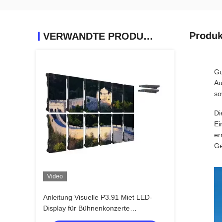
Produk
VERWANDTE PRODUKTE
Gu
Au
so
Di
Ei
er
Ge
Video
Anleitung Visuelle P3.91 Miet LED-
Display für Bühnenkonzerte
Veranstaltung Outdoor Indoor