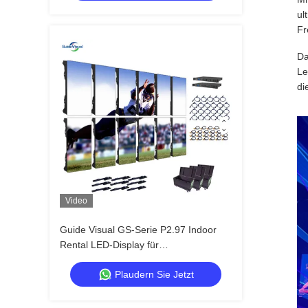
ul
Fr
Da
Le
di
Video
Guide Visual GS-Serie P2.97 Indoor
Rental LED-Display für
Ausstellungsveranstaltungen, 7680Hz
Plaudern Sie Jetzt
ohne schwarzen Bildschirm CE