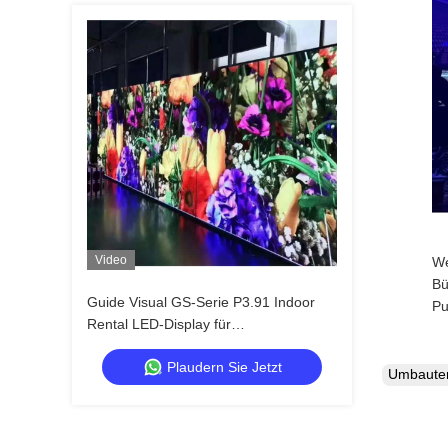
Video
We
Bü
Guide Visual GS-Serie P3.91 Indoor
Pu
Rental LED-Display für
Hochzeitsveranstaltungen, 7680Hz
Plaudern Sie Jetzt
Dual Backup CE
Umbaut