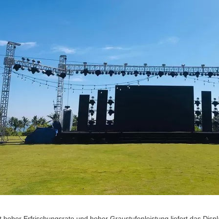
t hoher Erfrischungsrate und hoher Graustufenleistung liefert das Dis