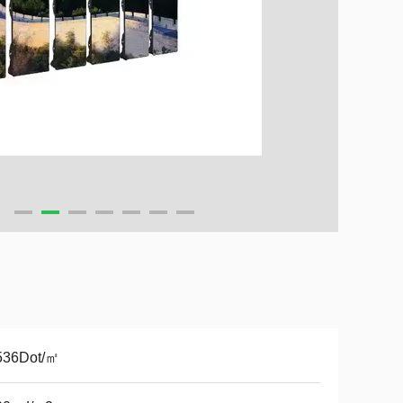
536Dot/㎡