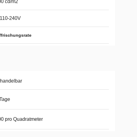
00 cd/m2
110-240V
frischungsrate
handelbar
 Tage
0 pro Quadratmeter