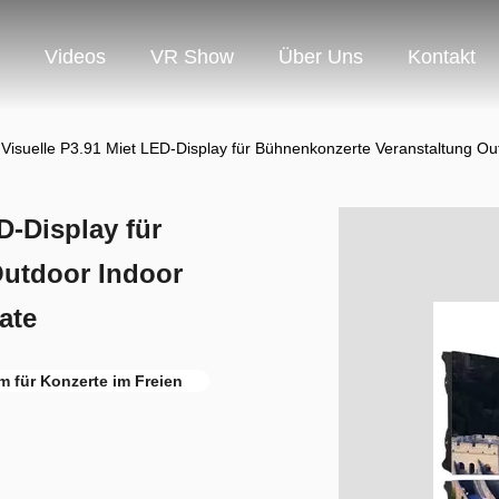
Videos
VR Show
Über Uns
Kontakt
 Visuelle P3.91 Miet LED-Display für Bühnenkonzerte Veranstaltung O
D-Display für
Outdoor Indoor
ate
m für Konzerte im Freien