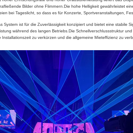
trafließende Bilder ohne Flimmern.Die hohe Helligkeit gewährleistet ei
eien bei Tageslicht, so dass es für Konzerte, Sportveranstaltungen, Fes
s System ist für die Zuverlässigkeit konzipiert und bietet eine stabile
istung während des langen Betriebs.Die Schnellverschlussstruktur und 
e Installationszeit zu verkürzen und die allgemeine Mieteffizienz zu ver