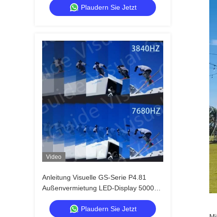
Plaudern Sie Jetzt
Verwendung Hohe Erfrischungsrate
Video
Anleitung Visuelle GS-Serie P4.81
Außenvermietung LED-Display 5000nit
IP65 für Stadion-Billboard, 7680Hz
Plaudern Sie Jetzt
Dual Backup
Mi