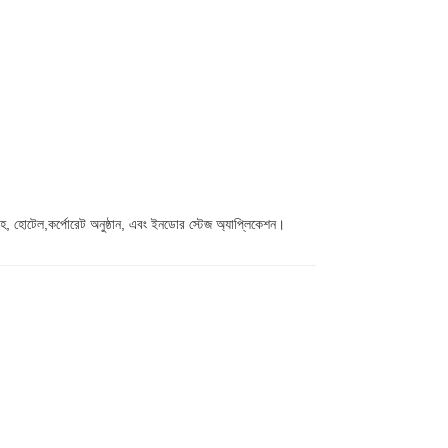
োটেল,কর্পোরেট অনুষ্ঠান, এবং ইনডোর স্টেজ অ্যাপ্লিকেশন।