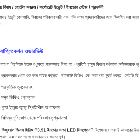
 বিবাহ / হোটেল বলরুম / কর্পোরেট ইভেন্ট / ইনডোর স্টেজ / প্রদর্শনী
দার ইভেন্ট কোম্পানি, বিবাহের পরিকল্পনাকারী এবং এভি ভাড়া প্রদানকারীদের জন্য ডিজাইন করা হয়েছে য
জন।
্যাপ্লিকেশন ওভারভিউ
বাহ বা প্রিমিয়াম ইভেন্ট শুধুমাত্র সাজসজ্জার বিষয় নয় ∙ প্রতিটি চাক্ষুষ বিবরণ দর্শকদের অভিজ্ঞতাকে
 প্রবেশদ্বার থেকে শুরু করে লাইভ বক্তৃতা, হাইলাইট ভিডিও এবং আবেগময় মুহুর্ত পর্যন্ত, এলইডি ড
প্রাকৃতিক ত্বকের রং
মসৃণ ভিডিও প্লেব্যাক
পুরো ইভেন্ট জুড়ে স্থিতিশীল অপারেশন
বিভিন্ন দৃষ্টিকোণ থেকে পরিষ্কার দৃশ্যমানতা
 ভিজ্যুয়াল জিএস সিরিজ P3.91 ইনডোর ভাড়া LED ডিসপ্লে
এটি বিশেষভাবে মাঝারি আকারের ইনডো
োগ্যতা এবং দ্রুত প্রয়োগ সমানভাবে গুরুত্বপূর্ণ।