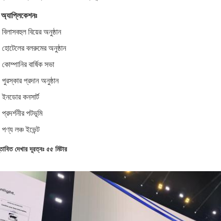
 অ্যাপ্লিকেশনঃ
বিলাসবহুল বিয়ের অনুষ্ঠান
হোটেলের বলরুমের অনুষ্ঠান
কোম্পানির বার্ষিক সভা
পুরস্কার প্রদান অনুষ্ঠান
ইনডোর কনসার্ট
প্রদর্শনীর পটভূমি
পণ্য লঞ্চ ইভেন্ট
্তাবিত দেখার দূরত্বঃ ৫৫ মিটার