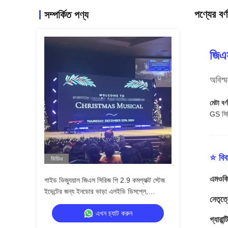
পণ্যের বর্ণ
সম্পর্কিত পণ্য
জিএ
অবিস্ম
মেটা বর্ণ
GS সির
⭐ বিব
ভিডিও
এমওকিউ
গাইড ভিজ্যুয়াল জিএস সিরিজ পি 2.9 কমপ্যাক্ট স্টেজ
ইভেন্টের জন্য ইনডোর ভাড়া এলইডি ডিসপ্লে,
নেতৃত্
7680Hz কোন কালো স্ক্রিন সিই
এখন চ্যাট করুন
গ্যারান্ট