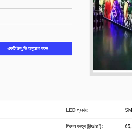
একটি উদ্ধৃতি অনুরোধ করুন
LED প্রকার:
SM
পিক্সেল ঘনত্ব (বিন্দু/m²):
65