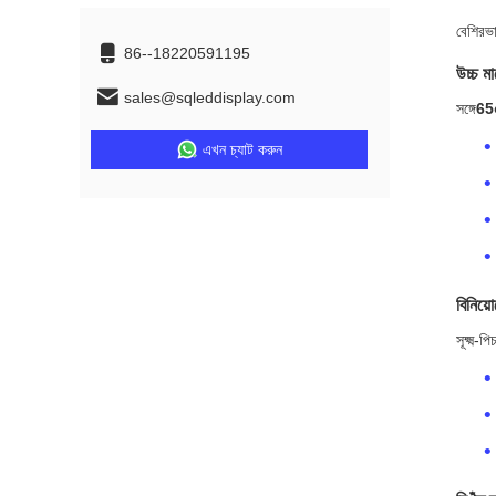
বেশিরভা
86--18220591195
উচ্চ মা
sales@sqleddisplay.com
সঙ্গে
65৫
এখন চ্যাট করুন
বিনিয়ো
সূক্ষ্ম-