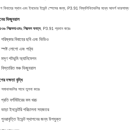
গ বিবাহের স্থান এবং ইনডোর ইভেন্ট স্পেসের জন্য, P3.91 নিম্নলিখিতগুলির মধ্যে আদর্শ ভারসাম্য 
নের ভিজ্যুয়াল
৩৬ পিক্সেল/এম২ পিক্সেল ঘনত্ব
, P3.91 প্রদান করেঃ
পরিষ্কার বিবাহের ছবি এবং ভিডিও
স্পষ্ট লোগো এবং পাঠ্য
মসৃণ পটভূমি অ্যানিমেশন
বিস্তারিত মঞ্চ ভিজ্যুয়াল
গের দক্ষতা বৃদ্ধি
পিচ সমাধানগুলির সাথে তুলনা করেঃ
প্রতি বর্গমিটারের কম খরচ
ভাড়া ইনভেন্টরি পরিচালনা সহজতর
পুনরাবৃত্তি ইভেন্ট স্থাপনের জন্য উপযুক্ত