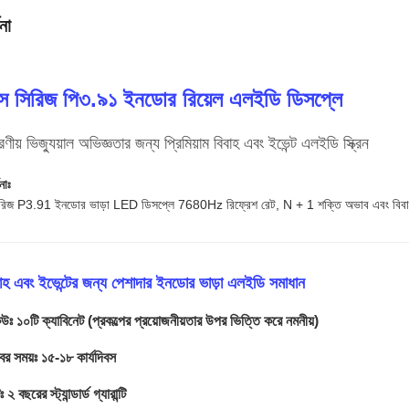
না
স সিরিজ পি৩.৯১ ইনডোর রিয়েল এলইডি ডিসপ্লে
রণীয় ভিজ্যুয়াল অভিজ্ঞতার জন্য প্রিমিয়াম বিবাহ এবং ইভেন্ট এলইডি স্ক্রিন
নাঃ
িজ P3.91 ইনডোর ভাড়া LED ডিসপ্লে 7680Hz রিফ্রেশ রেট, N + 1 শক্তি অভাব এবং বিবাহ, হ
াহ এবং ইভেন্টের জন্য পেশাদার ইনডোর ভাড়া এলইডি সমাধান
ঃ ১০টি ক্যাবিনেট (প্রকল্পের প্রয়োজনীয়তার উপর ভিত্তি করে নমনীয়)
বের সময়ঃ ১৫-১৮ কার্যদিবস
িঃ ২ বছরের স্ট্যান্ডার্ড গ্যারান্টি