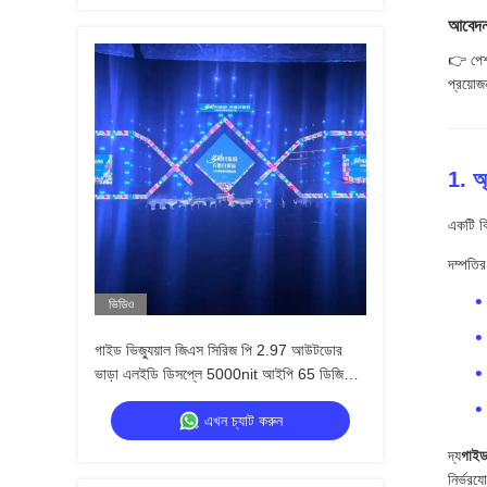
আবেদনঃ
👉 পেশা
প্রয়ো
1. অ
একটি বি
দম্পতির
ভিডিও
গাইড ভিজ্যুয়াল জিএস সিরিজ পি 2.97 আউটডোর
ভাড়া এলইডি ডিসপ্লে 5000nit আইপি 65 ডিজিটাল
সিগনেজের জন্য, 7680Hz ডাবল ব্যাকআপ
এখন চ্যাট করুন
দ্য
গাইড
নির্ভরয