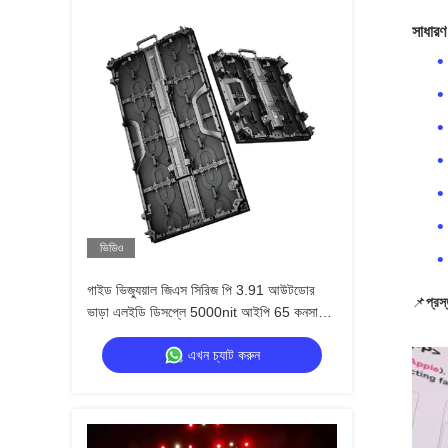
সাধারণ
ভিডিও
গাইড ভিজ্যুয়াল জিএস সিরিজ পি 3.91 আউটডোর
📌
প্রস
ভাড়া এলইডি ডিসপ্লে 5000nit আইপি 65 কনসার্ট
ইভেন্টের জন্য, 7680Hz ডুয়াল ব্যাকআপ
এখন চ্যাট করুন