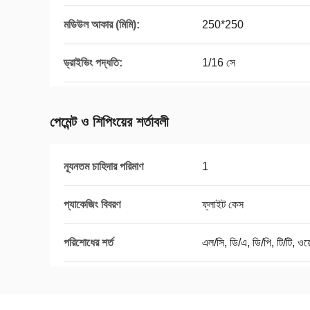
মডিউল আকার (মিমি):
250*250
ড্রাইভিং পদ্ধতি:
1/16 সে
পেমেন্ট ও শিপিংয়ের শর্তাবলী
ন্যূনতম চাহিদার পরিমাণ
1
প্যাকেজিং বিবরণ
ফ্লাইট কেস
পরিশোধের শর্ত
এল/সি, ডি/এ, ডি/পি, টি/টি, ওয়ে