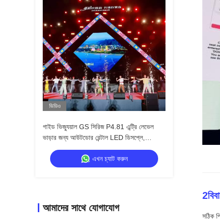
ভিডিও
গাইড ভিজ্যুয়াল GS সিরিজ P4.81 এন্ট্রি লেভেল
ভাড়ার জন্য আউটডোর রেন্টাল LED ডিসপ্লে,
5000nit IP65 7680Hz CE
এখন চ্যাট করুন
2বিব
আমাদের সাথে যোগাযোগ
সঠিক পি