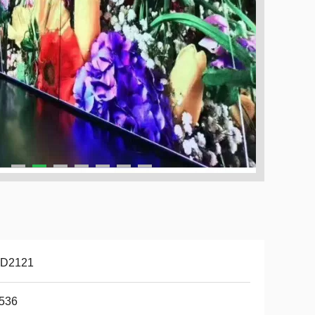
D2121
,536