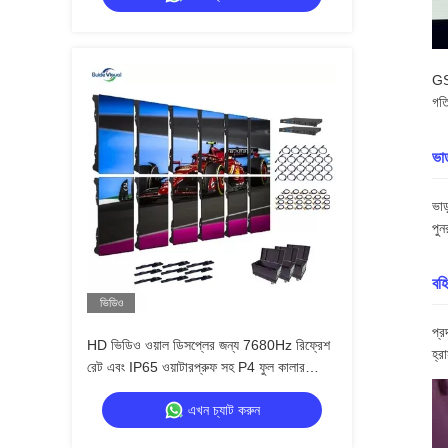
GS 
গতি
ভাড
ভাড
পুন
বহি
ভিডিও
প্র
HD ভিডিও ওয়াল ডিসপ্লের জন্য 7680Hz রিফ্রেশ
হ্র
রেট এবং IP65 ওয়াটারপ্রুফ সহ P4 ফুল কালার
এলইডি আউটডোর ভাড়ার স্ক্রীন
এখন চ্যাট করুন