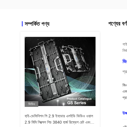
পণ্যের বর্ণ
সম্পর্কিত পণ্য
গাই
নির
জি
প্
জিএ
একট
প্র
ভিডিও
উজ
হাই-ডেফিনিশন পি 2.9 ইনডোর এলইডি ভিডিও ওয়াল
2.9 মিমি পিক্সেল পিচ 3840 হার্জ রিফ্রেশ রেট এবং