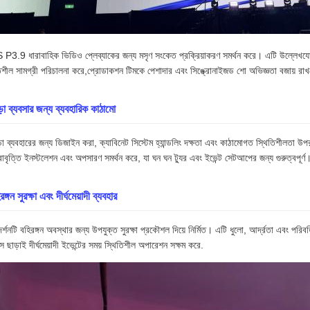
P3.9 ধারাবাহিক ভিডিও প্লেব্যাকের জন্য মসৃণ সংকেত প্রক্রিয়াকরণ সমর্থন করে। এটি উল্লেখযোগ্য
শীল সামগ্রী পরিচালনা করে,প্রোডাকশন টিমকে পেশাদার এবং সিঙ্ক্রোনাইজড শো অভিজ্ঞতা বজায় রাখ
়া ব্যবসার জন্য ব্যবহারিক কাঠামো
়া ব্যবহারের জন্য ডিজাইন করা, ক্যাবিনেট সিস্টেম হ্যান্ডলিং দক্ষতা এবং কাঠামোগত স্থিতিশীলতা উপর দ
রাবৃত্তি ইনস্টলেশন এবং অপসারণ সমর্থন করে, যা ঘন ঘন ট্যুর এবং ইভেন্ট সেটআপের জন্য গুরুত্বপূর্ণ
রঙ্গন সুরক্ষা এবং দীর্ঘমেয়াদী ব্যবহার
দর্শনটি বহিরঙ্গন অবস্থার জন্য উপযুক্ত সুরক্ষা প্রকৌশল দিয়ে নির্মিত। এটি ধুলো, আর্দ্রতা এবং পরি
াস ছাড়াই দীর্ঘমেয়াদী ইভেন্টের সময় স্থিতিশীল অপারেশন সক্ষম করে.