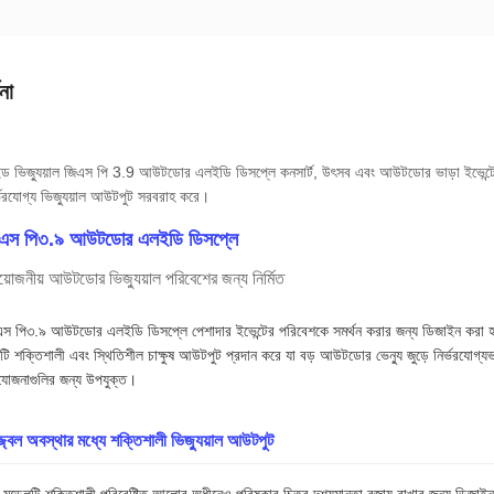
না
ড ভিজ্যুয়াল জিএস পি 3.9 আউটডোর এলইডি ডিসপ্লে কনসার্ট, উৎসব এবং আউটডোর ভাড়া ইভেন্টের জ
্ভরযোগ্য ভিজ্যুয়াল আউটপুট সরবরাহ করে।
এস পি৩.৯ আউটডোর এলইডি ডিসপ্লে
রয়োজনীয় আউটডোর ভিজ্যুয়াল পরিবেশের জন্য নির্মিত
স পি৩.৯ আউটডোর এলইডি ডিসপ্লে পেশাদার ইভেন্টের পরিবেশকে সমর্থন করার জন্য ডিজাইন করা হয়
ি শক্তিশালী এবং স্থিতিশীল চাক্ষুষ আউটপুট প্রদান করে যা বড় আউটডোর ভেন্যু জুড়ে নির্ভরযোগ্যভ
যোজনাগুলির জন্য উপযুক্ত।
্জ্বল অবস্থার মধ্যে শক্তিশালী ভিজ্যুয়াল আউটপুট