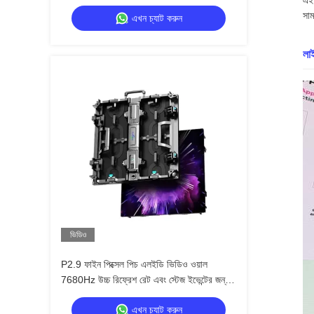
এই 
4500cd / বর্গমিটার উজ্জ্বলতা সহ
সাম
এখন চ্যাট করুন
লাই
ভিডিও
P2.9 ফাইন পিক্সেল পিচ এলইডি ভিডিও ওয়াল
7680Hz উচ্চ রিফ্রেশ রেট এবং স্টেজ ইভেন্টের জন্য
ডাবল পাওয়ার এবং সংকেত ব্যাকআপ সহ
এখন চ্যাট করুন