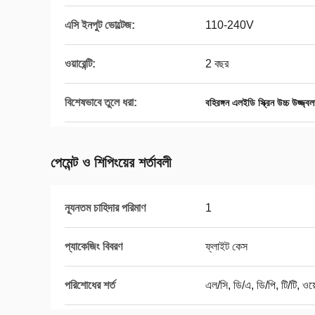
এসি ইনপুট ভোল্টেজ:
110-240V
ওয়ারেন্টি:
2 বছর
বিশেষভাবে তুলে ধরা:
বহিরঙ্গন এলইডি স্ক্রিন উচ্চ উজ্জ্ব
পেমেন্ট ও শিপিংয়ের শর্তাবলী
ন্যূনতম চাহিদার পরিমাণ
1
প্যাকেজিং বিবরণ
ফ্লাইট কেস
পরিশোধের শর্ত
এল/সি, ডি/এ, ডি/পি, টি/টি, ওয়ে