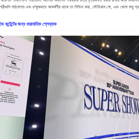
মডেলটি শক্তিশালী পরিবেষ্টিত আলোর অধীনেও পরিষ্কার চিত্র দৃশ্যমানতা বজায় রাখার জন্য ডিজাই
গ্রীগুলি পাঠযোগ্য এবং চাক্ষুষভাবে আকর্ষণীয় থাকে তা নিশ্চিত করা, স্টেডিয়াম শো, এবং খোলা বায়ু প্র
ভ কন্টেন্টের জন্য ধারাবাহিক প্লেব্যাক