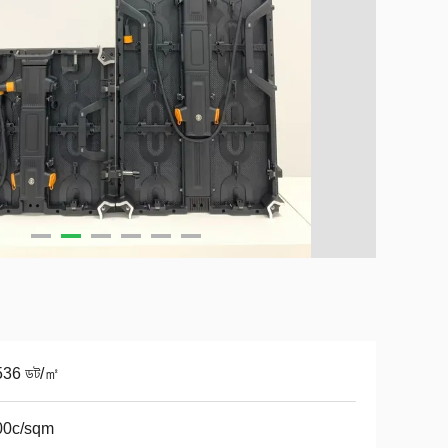
536 ডট/㎡
00c/sqm