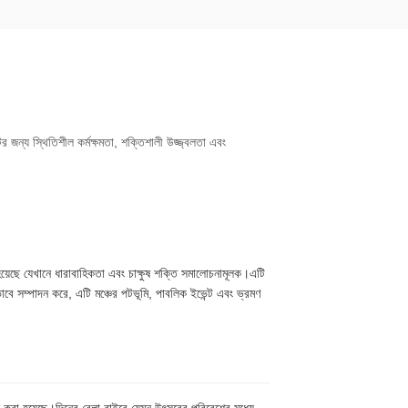
ন্য স্থিতিশীল কর্মক্ষমতা, শক্তিশালী উজ্জ্বলতা এবং
েছে যেখানে ধারাবাহিকতা এবং চাক্ষুষ শক্তি সমালোচনামূলক।এটি
াবে সম্পাদন করে, এটি মঞ্চের পটভূমি, পাবলিক ইভেন্ট এবং ভ্রমণ