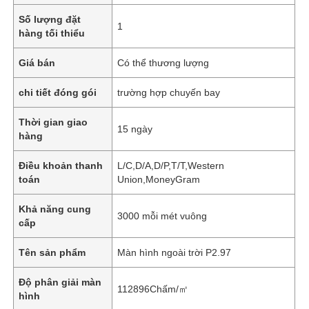
Số lượng đặt
1
hàng tối thiểu
Giá bán
Có thể thương lượng
chi tiết đóng gói
trường hợp chuyến bay
Thời gian giao
15 ngày
hàng
Điều khoản thanh
L/C,D/A,D/P,T/T,Western
toán
Union,MoneyGram
Khả năng cung
3000 mỗi mét vuông
cấp
Tên sản phẩm
Màn hình ngoài trời P2.97
Độ phân giải màn
112896Chấm/㎡
hình