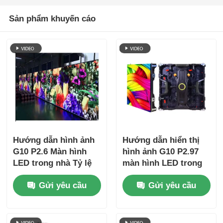
Sản phẩm khuyến cáo
Hướng dẫn hình ảnh
Hướng dẫn hiển thị
G10 P2.6 Màn hình
hình ảnh G10 P2.97
LED trong nhà Tỷ lệ
màn hình LED trong
làm mới cao cho ứng
nhà
Gửi yêu cầu
Gửi yêu cầu
dụng sân khấu
chuyên nghiệp