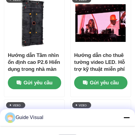
Hướng dẫn Tầm nhìn
Hướng dẫn cho thuê
ổn định cao P2.6 Hiển
tường video LED. Hỗ
dụng trong nhà màn
trợ kỹ thuật miễn phí
hình LED cho các
& vận chuyển toàn
Gửi yêu cầu
Gửi yêu cầu
buổi hòa nhạc, hỗ trợ
cầu
điện kép 7680Hz CE
Guide Visual