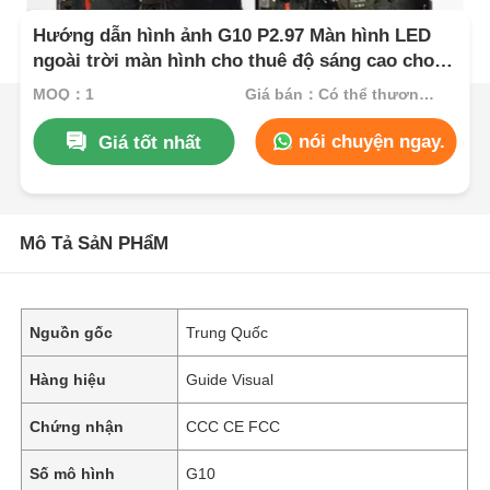
Hướng dẫn hình ảnh G10 P2.97 Màn hình LED
ngoài trời màn hình cho thuê độ sáng cao cho
các sự kiện ngoài trời cực kỳ
MOQ：1
Giá bán：Có thể thương lượng
nói chuyện ngay.
Giá tốt nhất
Mô Tả SảN PHẩM
Nguồn gốc
Trung Quốc
Hàng hiệu
Guide Visual
Chứng nhận
CCC CE FCC
Số mô hình
G10