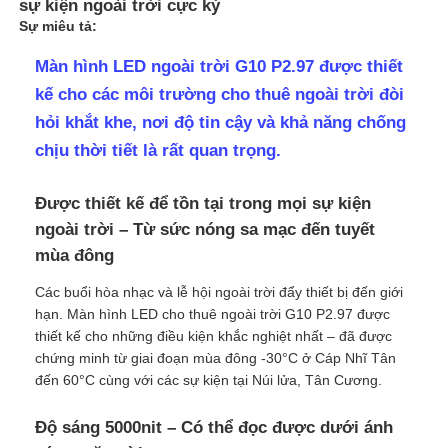
sự kiện ngoài trời cực kỳ
Sự miêu tả:
Màn hình LED ngoài trời G10 P2.97 được thiết
kế cho các môi trường cho thuê ngoài trời đòi
hỏi khắt khe, nơi độ tin cậy và khả năng chống
chịu thời tiết là rất quan trọng.
Được thiết kế để tồn tại trong mọi sự kiện
ngoài trời – Từ sức nóng sa mạc đến tuyết
mùa đông
Các buổi hòa nhạc và lễ hội ngoài trời đẩy thiết bị đến giới
hạn. Màn hình LED cho thuê ngoài trời G10 P2.97 được
Trang chủ
thiết kế cho những điều kiện khắc nghiệt nhất – đã được
chứng minh từ giai đoạn mùa đông -30°C ở Cáp Nhĩ Tân
Các sản phẩm
đến 60°C cùng với các sự kiện tại Núi lửa, Tân Cương.
Độ sáng 5000nit – Có thể đọc được dưới ánh
Video