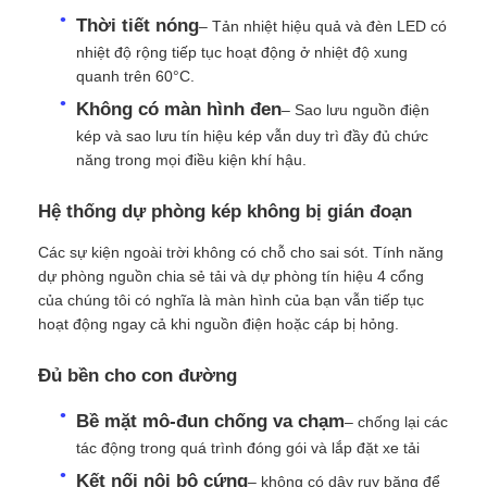
Thời tiết nóng
– Tản nhiệt hiệu quả và đèn LED có
nhiệt độ rộng tiếp tục hoạt động ở nhiệt độ xung
Yêu cầu báo giá
quanh trên 60°C.
Không có màn hình đen
– Sao lưu nguồn điện
Màn hình treo tường LED
kép và sao lưu tín hiệu kép vẫn duy trì đầy đủ chức
năng trong mọi điều kiện khí hậu.
Màn hình hiển thị LED
Hệ thống dự phòng kép không bị gián đoạn
Các sự kiện ngoài trời không có chỗ cho sai sót. Tính năng
Màn hình LED cho buổi hòa nhạc
dự phòng nguồn chia sẻ tải và dự phòng tín hiệu 4 cổng
của chúng tôi có nghĩa là màn hình của bạn vẫn tiếp tục
hoạt động ngay cả khi nguồn điện hoặc cáp bị hỏng.
Thuê màn hình LED sân khấu
Đủ bền cho con đường
Tường video LED COB
Bề mặt mô-đun chống va chạm
– chống lại các
tác động trong quá trình đóng gói và lắp đặt xe tải
Màn hình LED trong suốt
Kết nối nội bộ cứng
– không có dây ruy băng để