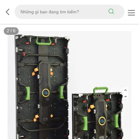
2
/
6