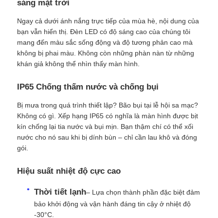
sáng mặt trời
Ngay cả dưới ánh nắng trực tiếp của mùa hè, nội dung của
Buổi trình diễn VR
bạn vẫn hiển thị. Đèn LED có độ sáng cao của chúng tôi
mang đến màu sắc sống động và độ tương phản cao mà
không bị phai màu. Không còn những phàn nàn từ những
Về Chúng Tôi
khán giả không thể nhìn thấy màn hình.
IP65 Chống thấm nước và chống bụi
Tham quan nhà máy
Bị mưa trong quá trình thiết lập? Bão bụi tại lễ hội sa mạc?
Không có gì. Xếp hạng IP65 có nghĩa là màn hình được bịt
Kiểm soát chất lượng
kín chống lại tia nước và bụi mịn. Bạn thậm chí có thể xối
nước cho nó sau khi bị dính bùn – chỉ cần lau khô và đóng
gói.
Liên hệ với chúng tôi
Hiệu suất nhiệt độ cực cao
Tin tức
Thời tiết lạnh
– Lựa chọn thành phần đặc biệt đảm
bảo khởi động và vận hành đáng tin cậy ở nhiệt độ
Các trường hợp
-30°C.