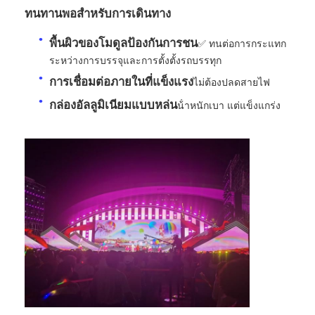
ทนทานพอสําหรับการเดินทาง
ขอทุน
พื้นผิวของโมดูลป้องกันการชน
✅ ทนต่อการกระแทก
ระหว่างการบรรจุและการตั้งตั้งรถบรรทุก
จอแสดงผล LED ผนังวิดีโอ
การเชื่อมต่อภายในที่แข็งแรง
ไม่ต้องปลดสายไฟ
กล่องอัลลูมิเนียมแบบหล่น
น้ําหนักเบา แต่แข็งแกร่ง
หน้าจอแสดงผล LED
หน้าจอแสดงคอนเสิร์ต
ให้เช่าจอ LED
ผนังวิดีโอ LED COB
จอแสดงผล LED โปร่งใส