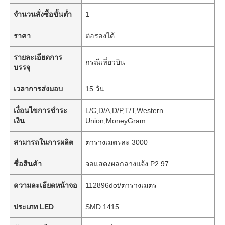
จำนวนสั่งซื้อขั้นต่ำ
1
ราคา
ต่อรองได้
รายละเอียดการ
กรณีเที่ยวบิน
บรรจุ
เวลาการส่งมอบ
15 วัน
เงื่อนไขการชำระ
L/C,D/A,D/P,T/T,Western
เงิน
Union,MoneyGram
สามารถในการผลิต
ตารางเมตรละ 3000
ชื่อสินค้า
จอแสดงผลกลางแจ้ง P2.97
ความละเอียดหน้าจอ
112896dot/ตารางเมตร
ประเภท LED
SMD 1415