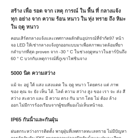
สร้าง เพื่อ รอด จาก เหตุ การณ์ ใน พื้น ที่ กลางแจ้ง
ทุก อย่าง จาก ความ ร้อน หนาว ใน ทุ่ง ทราย ถึง หิมะ
ใน ฤดู หนาว
คอนเสิร์ตกลางแจ้งและเทศกาลผลักดันอุปกรณ์ที่จํากัด97 หน้า
จอ LED ให้เช่ากลางแจ้งถูกออกแบบมาเพื่อสภาพแวดล้อมที่ยา
กลําบากที่สุด proven จาก -30 ° C ในช่วงฤดูหนาวในฮาร์บินถึง
60 ° C บวกกับเหตุการณ์ที่ภูเขาไฟชินจาง
5000 นิต ความสว่าง
แม้ จะ อยู่ ใต้ แสง แสงแดด ใน ฤดู หนาว โดยตรง แต่ ภาพ
ของ คุณ จะ ยัง เห็น ได้. ไลด์ ความ สว่าง สูง ของ เรา จะ ส่ง สี
บ้าน
สว่าง สะดวก และ มี ความ ตรง กัน มาก โดย ไม่ ต้อง ล้าง
ออก.ไม่มีการร้องเรียนจากผู้ชมที่มองไม่เห็นหน้าจอ.
สินค้า
IP65 กันน้ําและกันฝุ่น
ฝนตกระหว่างการติดตั้ง พายุฝุ่นที่เทศกาลทะเลทราย ไม่มีปัญหา
วิดีโอ
การจัดอันดับ IP65 หมายความว่าจอปิดกันน้ําและฝุ่นละเอียด