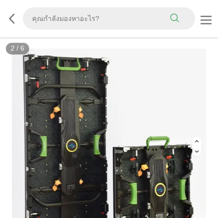
2
/
6