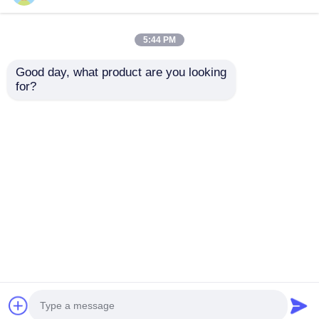
คู่มือจอเช่า LED พร้อม
คู่มือการเช่าจอ LED
กระเป๋าเครื่องบิน
สปอร์ต ล้อมสนามและ
5:44 PM
ตารางคะแนน
Good day, what product are you looking 
ส่งคำถาม
ส่งคำถาม
for?
บ้าน
เกี่ยวกับเรา
ติดต่อเรา
Desktop Site
แผนผังเว็บไซต์
นโยบายความเป็นส่วนตัว
คุณภาพ
จอแสดงผล LED ผนังวิดีโอ
โรงงานใน
ประเทศจีน.Copyright © 2026 Shenzhen Guide
Technology Co., Ltd. All Rights Reserved.