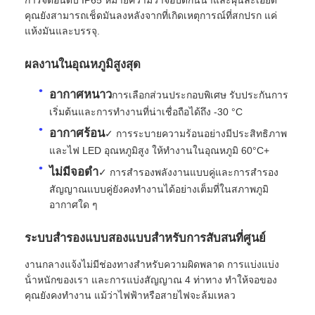
คุณยังสามารถเช็ดมันลงหลังจากที่เกิดเหตุการณ์ที่สกปรก แค่
แห้งมันและบรรจุ.
รายการ VR
ผลงานในอุณหภูมิสูงสุด
เกี่ยวกับเรา
อากาศหนาว
การเลือกส่วนประกอบพิเศษ รับประกันการ
เริ่มต้นและการทํางานที่น่าเชื่อถือได้ถึง -30 °C
ทัวร์โรงงาน
อากาศร้อน
✓ การระบายความร้อนอย่างมีประสิทธิภาพ
และไฟ LED อุณหภูมิสูง ให้ทํางานในอุณหภูมิ 60°C+
ไม่มีจอดํา
✓ การสํารองพลังงานแบบคู่และการสํารอง
การควบคุมคุณภาพ
สัญญาณแบบคู่ยังคงทํางานได้อย่างเต็มที่ในสภาพภูมิ
อากาศใด ๆ
ติดต่อเรา
ระบบสํารองแบบสองแบบสําหรับการสับสนที่ศูนย์
ข่าว
งานกลางแจ้งไม่มีช่องทางสําหรับความผิดพลาด การแบ่งแบ่ง
น้ําหนักของเรา และการแบ่งสัญญาณ 4 ท่าทาง ทําให้จอของ
คุณยังคงทํางาน แม้ว่าไฟฟ้าหรือสายไฟจะล้มเหลว
กรณี