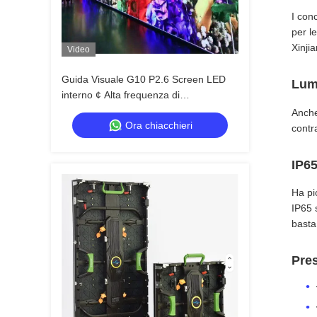
I con
per le
Xinjia
Video
Guida Visuale G10 P2.6 Screen LED
Lumi
interno ¢ Alta frequenza di
aggiornamento per applicazioni
Anche 
Ora chiacchieri
professionali
contr
IP65
Ha pi
IP65 
basta
Pres