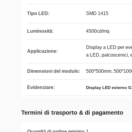
Tipo LED:
SMD 1415
Luminosità:
4500cd/mq
Display a LED per even
Applicazione:
a LED, palcoscenici, e
Dimensioni del modulo:
500*500mm, 500*10
Evidenziare:
Display LED esterno G
Termini di trasporto & di pagamento
Quantità di ordine minimo
1