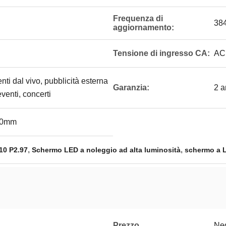
Frequenza di
38
aggiornamento:
Tensione di ingresso CA:
AC
ti dal vivo, pubblicità esterna
Garanzia:
2 a
venti, concerti
00mm
,
,
10 P2.97
Schermo LED a noleggio ad alta luminosità
schermo a L
Prezzo
Neg