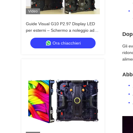
Video
Guide Visual G10 P2.97 Display LED
per esterni – Schermo a noleggio ad
Dopp
alta luminosità per eventi estremi
Ora chiacchieri
all'aperto
Gli e
ridon
alime
Abba