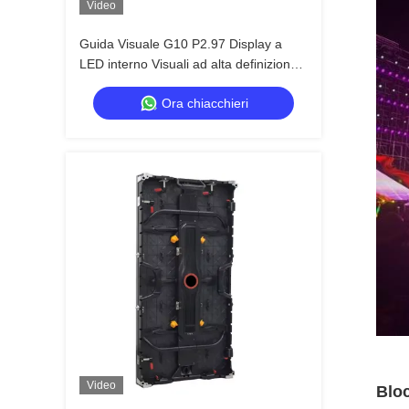
Video
Guida Visuale G10 P2.97 Display a
LED interno Visuali ad alta definizione
con affidabilità a lungo termine
Ora chiacchieri
Video
Bloc