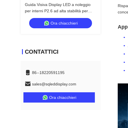
Guida Visiva Display LED a noleggio
Rispa
per interni P2.6 ad alta stabilità per
concen
concerti, doppia alimentazione di
Ora chiacchieri
backup 7680Hz CE
Appl
CONTATTICI
86--18220591195
sales@sqleddisplay.com
Ora chiacchieri