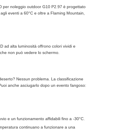
y LED per noleggio outdoor G10 P2.97 è progettato
ino agli eventi a 60°C e oltre a Flaming Mountain,
ED ad alta luminosità offrono colori vividi e
o che non può vedere lo schermo.
 deserto? Nessun problema. La classificazione
li. Puoi anche asciugarlo dopo un evento fangoso:
vio e un funzionamento affidabili fino a -30°C.
temperatura continuano a funzionare a una