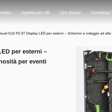
Video
Spettacolo VR
Chi Siamo
Contattaci
isual G10 P2.97 Display LED per esterni – Schermo a noleggio ad alta l
ED per esterni –
osità per eventi