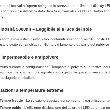
certi e i festival all'aperto spingono le attrezzature al limite. Il displa
 condizioni più difficili, testato dalle fasi invernali a -30°C ad Harbin f
ng.
nosità 5000nit – Leggibile alla luce del sole
sotto il sole estivo diretto, i tuoi contenuti rimangono visibili. I nostri L
asto elevato senza sbiadire. Niente più lamentele da parte del pubblic
 impermeabile e antipolvere
ovuto durante la configurazione? Tempesta di polvere a un festival nel
significa che lo schermo è sigillato contro getti d'acqua e polveri sotti
 asciugarlo e imballarlo.
tazioni a temperature estreme
Tempo freddo
– La selezione speciale dei componenti garantisce un av
Tempo caldo
– L'efficiente dissipazione del calore e i LED ad ampia 