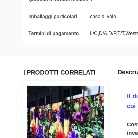
Imballaggi particolari
caso di volo
Termini di pagamento
L/C,D/A,D/P,T/T,Wes
Descri
PRODOTTI CORRELATI
Il 
cui
Cost
inve