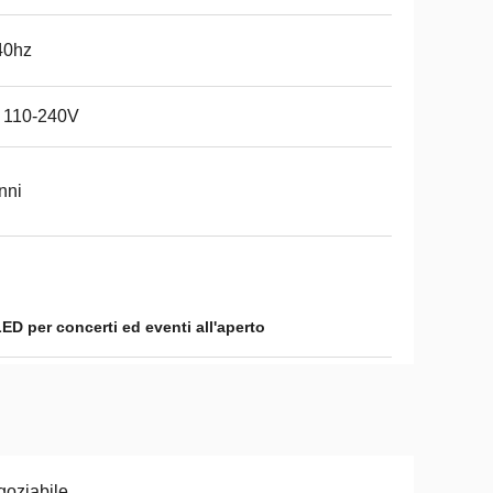
40hz
 110-240V
nni
ED per concerti ed eventi all'aperto
oziabile