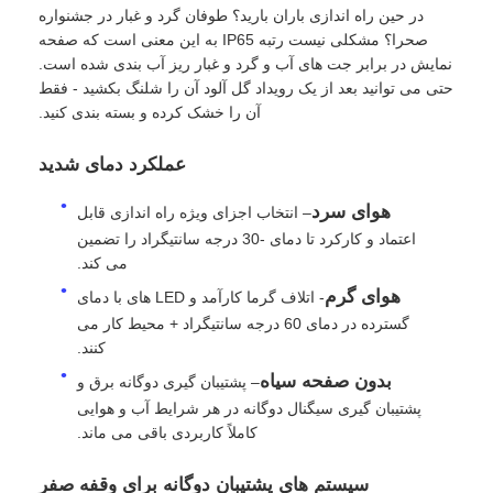
در حین راه اندازی باران بارید؟ طوفان گرد و غبار در جشنواره
صحرا؟ مشکلی نیست رتبه IP65 به این معنی است که صفحه
نمایش VR
نمایش در برابر جت های آب و گرد و غبار ریز آب بندی شده است.
حتی می توانید بعد از یک رویداد گل آلود آن را شلنگ بکشید - فقط
آن را خشک کرده و بسته بندی کنید.
درباره ما
عملکرد دمای شدید
بازدید از کارخانه
هوای سرد
– انتخاب اجزای ویژه راه اندازی قابل
اعتماد و کارکرد تا دمای -30 درجه سانتیگراد را تضمین
می کند.
کنترل کیفیت
هوای گرم
- اتلاف گرما کارآمد و LED های با دمای
گسترده در دمای 60 درجه سانتیگراد + محیط کار می
با ما تماس بگیرید
کنند.
بدون صفحه سیاه
– پشتیبان گیری دوگانه برق و
پشتیبان گیری سیگنال دوگانه در هر شرایط آب و هوایی
اخبار
کاملاً کاربردی باقی می ماند.
موارد
سیستم های پشتیبان دوگانه برای وقفه صفر