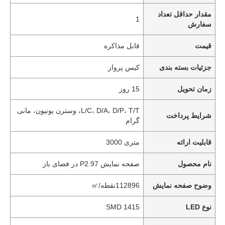
مقدار حداقل تعداد
1
سفارش
قیمت
قابل مذاکره
جزئیات بسته بندی
کیس پرواز
زمان تحویل
15 روز
L/C، D/A، D/P، T/T، وسترن یونیون، مانی
شرایط پرداخت
گرام
قابلیت ارائه
متری 3000
نام محصول
صفحه نمایش P2.97 در فضای باز
وضوح صفحه نمایش
112896نقطه/㎡
نوع LED
SMD 1415