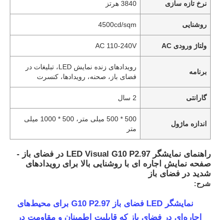
نرخ تازه سازی
3840 هرتز
روشنایی
4500cd/sqm
ولتاژ ورودی AC
AC 110-240V
رویدادهای زنده نمایش LED، تبلیغات در
برنامه
فضای باز، صحنه، رویدادها، کنسرت
گارانتی
2 سال
500 * 500 میلی متر، 500 * 1000 میلی
اندازه ماژول
متر
راهنمای نمایشگر LED Visual G10 P2.97 در فضای باز -
صفحه نمایش اجاره ای با روشنایی بالا برای رویدادهای
شدید در فضای باز
شرح:
نمایشگر LED فضای باز G10 P2.97 برای محیط‌های
اجاره‌ای در فضای باز که قابلیت اطمینان و مقاومت در