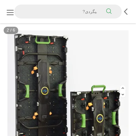
2
/
6