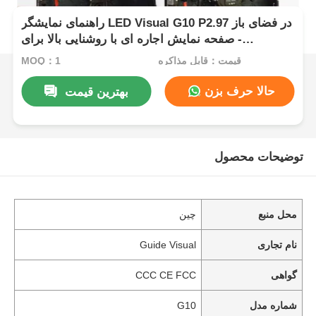
راهنمای نمایشگر LED Visual G10 P2.97 در فضای باز
- صفحه نمایش اجاره ای با روشنایی بالا برای
رویدادهای شدید در فضای باز
قیمت：قابل مذاکره
MOQ：1
حالا حرف بزن
بهترین قیمت
توضیحات محصول
محل منبع
چین
نام تجاری
Guide Visual
گواهی
CCC CE FCC
شماره مدل
G10