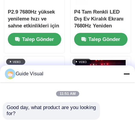
P2.9 7680Hz yüksek
P4 Tam Renkli LED
yenileme hızı ve
Dış Ev Kiralık Ekranı
sahne etkinlikleri için
7680Hz Yeniden
çift güç ve sinyal
Yükleme Hızı ve IP65
Talep Gönder
Talep Gönder
yedeklemesi ile ince
HD Video Duvar
piksel pitch LED
Ekranı için Su
video duvarı
geçirmez
Guide Visual
11:51 AM
Good day, what product are you looking 
for?
Profesyonel
Rehber Görsel GS
Etkinlikler için
Serisi P4.81 Giriş
Döküm Alüminyum
Seviye Kiralama için