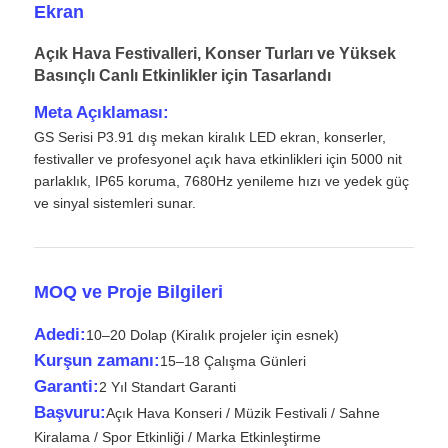
Ekran
Açık Hava Festivalleri, Konser Turları ve Yüksek
Basınçlı Canlı Etkinlikler için Tasarlandı
Meta Açıklaması:
GS Serisi P3.91 dış mekan kiralık LED ekran, konserler,
festivaller ve profesyonel açık hava etkinlikleri için 5000 nit
parlaklık, IP65 koruma, 7680Hz yenileme hızı ve yedek güç
ve sinyal sistemleri sunar.
MOQ ve Proje Bilgileri
Ana Sayfa
Adedi:
10–20 Dolap (Kiralık projeler için esnek)
Kurşun zamanı:
15–18 Çalışma Günleri
Ürünler
Garanti:
2 Yıl Standart Garanti
Başvuru:
Açık Hava Konseri / Müzik Festivali / Sahne
Kiralama / Spor Etkinliği / Marka Etkinleştirme
Videolar