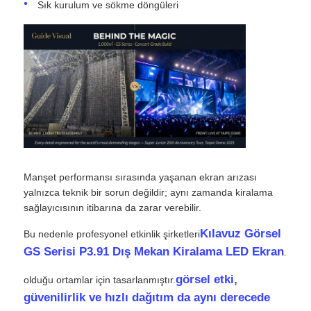
Sık kurulum ve sökme döngüleri
Bir İndirim İste
LED Video Duvar Ekranı
LED ekran ekranı
konser led ekranı
Manşet performansı sırasında yaşanan ekran arızası
yalnızca teknik bir sorun değildir; aynı zamanda kiralama
sağlayıcısının itibarına da zarar verebilir.
Sahne LED ekran kiralama
Kılavuz Görsel
Bu nedenle profesyonel etkinlik şirketleri
GS Serisi P3.91 Dış Mekan Kiralama LED Ekran
.
Cob LED video duvarı
görsel etki,
olduğu ortamlar için tasarlanmıştır.
güvenilirlik ve hızlı dağıtım da aynı derecede
Şeffaf LED ekran