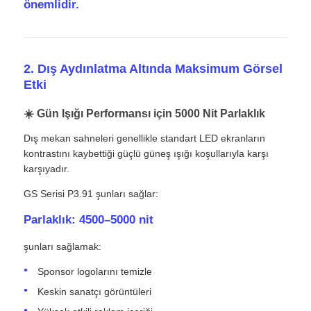
önemlidir.
SMD LED Ekran
2. Dış Aydınlatma Altında Maksimum Görsel
Dış LED Ekran Tablosu
Etki
☀️ Gün Işığı Performansı için 5000 Nit Parlaklık
Dış mekan led reklam panosu
Dış mekan sahneleri genellikle standart LED ekranların
kontrastını kaybettiği güçlü güneş ışığı koşullarıyla karşı
karşıyadır.
GS Serisi P3.91 şunları sağlar:
Parlaklık: 4500–5000 nit
şunları sağlamak:
Sponsor logolarını temizle
Keskin sanatçı görüntüleri