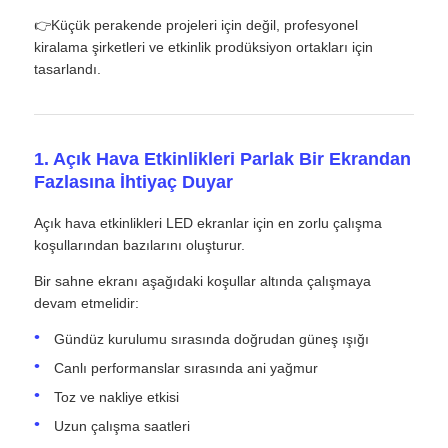
👉Küçük perakende projeleri için değil, profesyonel
kiralama şirketleri ve etkinlik prodüksiyon ortakları için
VR Gösterisi
tasarlandı.
Hakkımızda
1. Açık Hava Etkinlikleri Parlak Bir Ekrandan
Fazlasına İhtiyaç Duyar
Fabrika turu
Açık hava etkinlikleri LED ekranlar için en zorlu çalışma
koşullarından bazılarını oluşturur.
Kalite kontrolü
Bir sahne ekranı aşağıdaki koşullar altında çalışmaya
devam etmelidir:
Bize Ulaşın
Gündüz kurulumu sırasında doğrudan güneş ışığı
Canlı performanslar sırasında ani yağmur
Haberler
Toz ve nakliye etkisi
Uzun çalışma saatleri
Durumlar