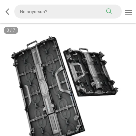
3
/
7