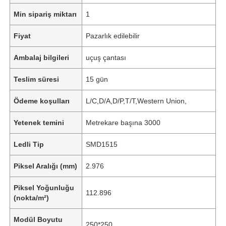
Min sipariş miktarı
1
Fiyat
Pazarlık edilebilir
Ambalaj bilgileri
uçuş çantası
Teslim süresi
15 gün
Ödeme koşulları
L/C,D/A,D/P,T/T,Western Union,
Yetenek temini
Metrekare başına 3000
Ledli Tip
SMD1515
Piksel Aralığı (mm)
2.976
Piksel Yoğunluğu
112.896
(nokta/m²)
Modül Boyutu
250*250