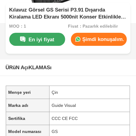
Kılavuz Görsel GS Serisi P3.91 Dışarıda
Kiralama LED Ekranı 5000nit Konser Etkinlikleri
için IP65, 7680Hz Çift Yedekleme
MOQ：1
Fiyat：Pazarlık edilebilir
Şimdi konuşalım.
En iyi fiyat
ÜRüN AçıKLAMASı
Menşe yeri
Çin
Marka adı
Guide Visual
Sertifika
CCC CE FCC
Model numarası
GS