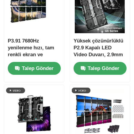
P3.91 7680Hz
Yüksek çözünürlüklü
yenilenme hızı, tam
P2.9 Kapalı LED
renkli ekran ve
Video Duvarı, 2.9mm
konserler ve sahne
Piksel Pitch 3840 Hz
Talep Gönder
Talep Gönder
etkinlikleri için IP65
Yenilenme Hızı ve
koruması ile açık
4500cd/sqm Parlaklık
hava LED video
duvarı