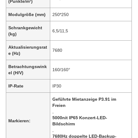
(Punkte/m²)
Modulgröße (mm)
250*250
Schrankgewicht
6,5/11,5
(kg)
Aktualisierungsrat
7680
e (Hz)
Betrachtungswink
160/160°
el (H/V)
IP-Rate
IP30
Geführte Mietanzeige P3.91 im
Freien
,
5000nit IP65 Konzert-LED-
Markieren:
Bildschirm
,
7680Hz doppelte LED-Backup-