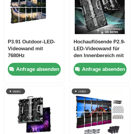
P3.91 Outdoor-LED-
Hochauflösende P2.9-
Videowand mit
LED-Videowand für
7680Hz
den Innenbereich mit
Erfrischungsrate,
2,9 mm Pixelabstand,
Anfrage absenden
Anfrage absenden
Farbbildschirm und
3840 Hz
IP65-Schutz für
Bildwiederholfrequenz
Konzerte und
und 4500 cd/m²
Bühnenveranstaltungen
Helligkeit