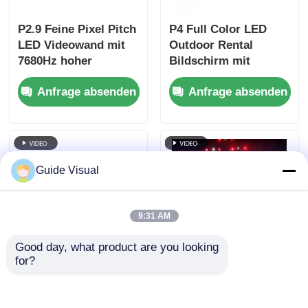
P2.9 Feine Pixel Pitch
P4 Full Color LED
LED Videowand mit
Outdoor Rental
7680Hz hoher
Bildschirm mit
Erfrischungsrate und
7680Hz
Anfrage absenden
Anfrage absenden
Dual Power & Signal
Auffrischungsrate
Backup für
und IP65 Wasserdicht
Bühnenveranstaltungen
für HD Video
Wandbildschirm
Guide Visual
9:31 AM
Good day, what product are you looking 
for?
7680Hz
Guide Visual GS-
Auffrischungsrate
Serie P4.81
IP65 wasserdichte
Außenvermietung