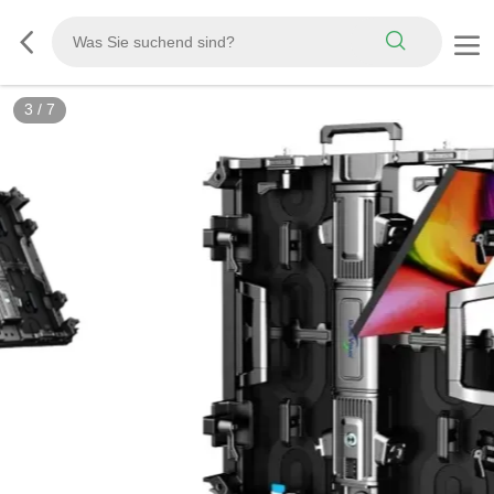
3
/
7