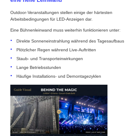
eine helle Leinwand
Outdoor-Veranstaltungen stellen einige der härtesten
Angebot anfordern
Arbeitsbedingungen für LED-Anzeigen dar.
Eine Bühnenleinwand muss weiterhin funktionieren unter:
LED-Videowand-Display
Direkte Sonneneinstrahlung während des Tagesaufbaus
Plötzlicher Regen während Live-Auftritten
LED -Anzeigebildschirm
Staub- und Transporteinwirkungen
Lange Betriebsstunden
Schirm des Konzert-LED
Häufige Installations- und Demontagezyklen
Vermietung von LED-Bildschirmen
COB -LED -Videowand
Transparentes LED -Display