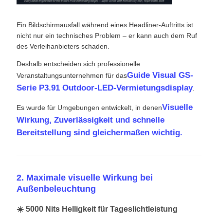
SMD LED-Bildschirm
Ein Bildschirmausfall während eines Headliner-Auftritts ist
nicht nur ein technisches Problem – er kann auch dem Ruf
des Verleihanbieters schaden.
LED-Anzeigetafel für den Außenbereich
Deshalb entscheiden sich professionelle
Guide Visual GS-
Veranstaltungsunternehmen für das
LED-Werbetafel im Freien
Serie P3.91 Outdoor-LED-Vermietungsdisplay
.
Visuelle
Es wurde für Umgebungen entwickelt, in denen
Wirkung, Zuverlässigkeit und schnelle
Bereitstellung sind gleichermaßen wichtig.
2. Maximale visuelle Wirkung bei
Außenbeleuchtung
☀️ 5000 Nits Helligkeit für Tageslichtleistung