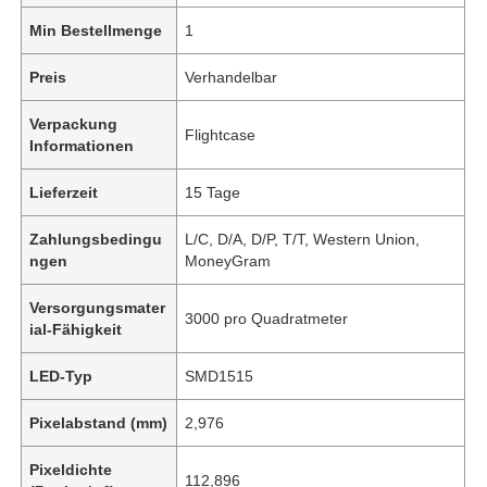
Min Bestellmenge
1
Preis
Verhandelbar
Verpackung
Flightcase
Informationen
Lieferzeit
15 Tage
Zahlungsbedingu
L/C, D/A, D/P, T/T, Western Union,
ngen
MoneyGram
Versorgungsmater
3000 pro Quadratmeter
ial-Fähigkeit
LED-Typ
SMD1515
Pixelabstand (mm)
2,976
Pixeldichte
112,896