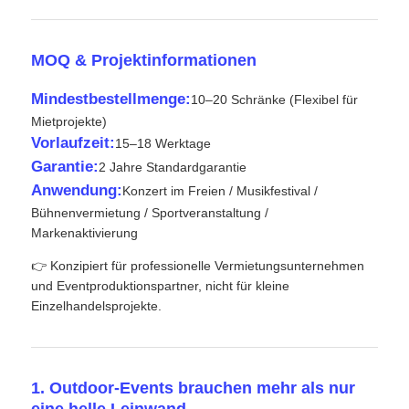
VR Show
MOQ & Projektinformationen
Mindestbestellmenge:
10–20 Schränke (Flexibel für
Über uns
Mietprojekte)
Vorlaufzeit:
15–18 Werktage
Garantie:
Werksbesichtigung
2 Jahre Standardgarantie
Anwendung:
Konzert im Freien / Musikfestival /
Bühnenvermietung / Sportveranstaltung /
Qualitätskontrolle
Markenaktivierung
👉 Konzipiert für professionelle Vermietungsunternehmen
Kontakt
und Eventproduktionspartner, nicht für kleine
Einzelhandelsprojekte.
Nachrichten
1. Outdoor-Events brauchen mehr als nur
Fälle