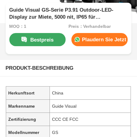
Guide Visual GS-Serie P3.91 Outdoor-LED-
Display zur Miete, 5000 nit, IP65 für
Konzertveranstaltungen, 7680 Hz Dual-Backup
MOQ：1
Preis：Verhandelbar
Plaudern Sie Jetzt
Bestpreis
PRODUKT-BESCHREIBUNG
Herkunftsort
China
Markenname
Guide Visual
Zertifizierung
CCC CE FCC
Modellnummer
GS