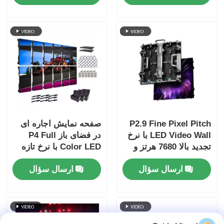
کنسرت ها و رویدادهای
روشنایی
صحنه ای
P2.9 Fine Pixel Pitch
صفحه نمایش اجاره ای
LED Video Wall با نرخ
در فضای باز P4 Full
تجدید بالا 7680 هرتز و
Color LED با نرخ تازه
پشتیبانی دوگانه قدرت و
سازی 7680 هرتز و IP65
ارسال سؤال
ارسال سؤال
سیگنال برای رویدادهای
ضد آب برای صفحه
صحنه
نمایش دیواری ویدیوی
HD