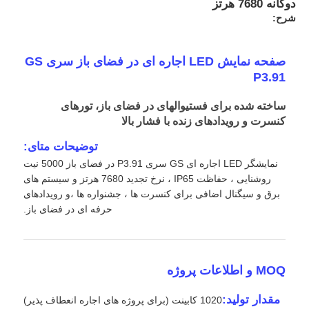
دوگانه 7680 هرتز
شرح:
صفحه نمایش LED اجاره ای در فضای باز سری GS
P3.91
ساخته شده برای فستیوالهای در فضای باز، تورهای
کنسرت و رویدادهای زنده با فشار بالا
توضیحات متای:
نمایشگر LED اجاره ای GS سری P3.91 در فضای باز 5000 نیت
روشنایی ، حفاظت IP65 ، نرخ تجدید 7680 هرتز و سیستم های
برق و سیگنال اضافی برای کنسرت ها ، جشنواره ها ،و رویدادهای
حرفه ای در فضای باز.
خانه
محصولات
MOQ و اطلاعات پروژه
مقدار تولید:
1020 کابینت (برای پروژه های اجاره انعطاف پذیر)
ویدیو