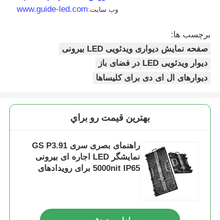
www.guide-led.com
وب سایت:
برچسب ها:
صفحه نمایش دیواری ویدئویی LED بیرونی
دیوار ویدئویی LED در فضای باز
دیوارهای ال ای دی برای کلیساها
بهترين قيمت رو براي
راهنمای بصری سری GS P3.91
نمایشگر LED اجاره ای بیرونی
5000nit IP65 برای رویدادهای
کنسرت ، پشتیبان دوگانه 7680 هرتز