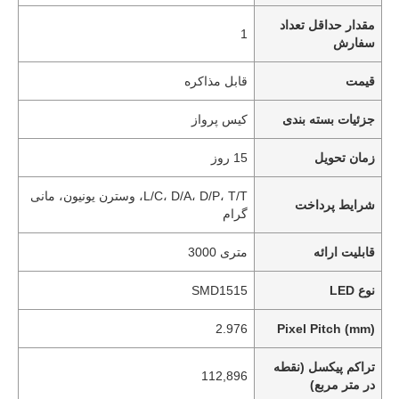
مقدار حداقل تعداد
1
سفارش
قیمت
قابل مذاکره
جزئیات بسته بندی
کیس پرواز
زمان تحویل
15 روز
L/C، D/A، D/P، T/T، وسترن یونیون، مانی
شرایط پرداخت
گرام
قابلیت ارائه
متری 3000
نوع LED
SMD1515
2.976
Pixel Pitch (mm)
تراکم پیکسل (نقطه
112,896
در متر مربع)