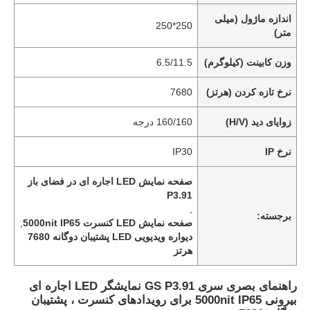
اندازه ماژول (میلی
250*250
متر)
وزن کابینت (کیلوگرم)
6.5/11.5
نرخ تازه کردن (هرتز)
7680
زوایای دید (H/V)
160/160 درجه
نرخ IP
IP30
صفحه نمایش LED اجاره ای در فضای باز
P3.91
,
برجسته:
صفحه نمایش LED کنسرت 5000nit IP65
,
دیواره ویدیویی LED پشتیبان دوگانه 7680
هرتز
راهنمای بصری سری GS P3.91 نمایشگر LED اجاره ای
بیرونی 5000nit IP65 برای رویدادهای کنسرت ، پشتیبان