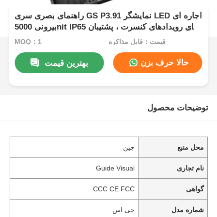
راهنمای بصری سری GS P3.91 نمایشگر LED اجاره ای
بیرونی 5000nit IP65 برای رویدادهای کنسرت ، پشتیبان
دوگانه 7680 هرتز
قیمت：قابل مذاکره
MOQ：1
حالا حرف بزن
بهترین قیمت
توضیحات محصول
محل منبع
چین
نام تجاری
Guide Visual
گواهی
CCC CE FCC
شماره مدل
جی اس