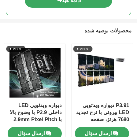
ادامه هید
محصولات توصیه شده
P3.91 دیواره ویدئویی
دیواره ویدئویی LED
LED بیرونی با نرخ تجدید
داخلی P2.9 با وضوح بالا
7680 هرتز، صفحه
با 2.9mm Pixel Pitch
نمایش کامل رنگی و
3840 Hz Refresh Rate
ارسال سؤال
ارسال سؤال
محافظت IP65 برای
و 4500cd / sqm