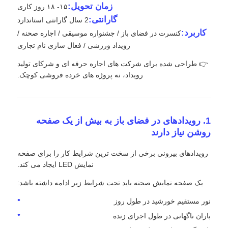
زمان تحویل:
۱۵- ۱۸ روز کاری
گارانتی:
2 سال گارانتی استاندارد
نمایش VR
کاربرد:
کنسرت در فضای باز / جشنواره موسیقی / اجاره صحنه /
رویداد ورزشی / فعال سازی نام تجاری
درباره ما
👉 طراحی شده برای شرکت های اجاره حرفه ای و شرکای تولید
رویداد، نه پروژه های خرده فروشی کوچک.
بازدید از کارخانه
1. رویدادهای در فضای باز به بیش از یک صفحه
کنترل کیفیت
روشن نیاز دارند
رویدادهای بیرونی برخی از سخت ترین شرایط کار را برای صفحه
با ما تماس بگیرید
نمایش LED ایجاد می کند.
یک صفحه نمایش صحنه باید تحت شرایط زیر ادامه داشته باشد:
اخبار
نور مستقیم خورشید در طول روز
باران ناگهانی در طول اجرای زنده
موارد