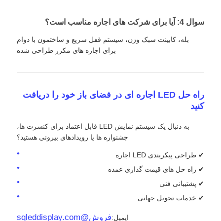
سوال 4: آیا برای شرکت های اجاره مناسب است؟
بله، کابينت سبک وزن، سيستم قفل سريع و ساختمون با دوام
براي اجاره هاي مکرر طراحی شده
راه حل LED اجاره ای در فضای باز خود را دریافت
کنید
به دنبال یک سیستم نمایش LED قابل اعتماد برای کنسرت ها،
جشنواره ها یا رویدادهای بیرونی هستید؟
✔ طراحی پیکربندی LED اجاره
✔ راه حل های قیمت گذاری عمده
✔ پشتیبانی فنی
✔ خدمات تحویل جهانی
فروش@sqleddisplay.com
ایمیل: