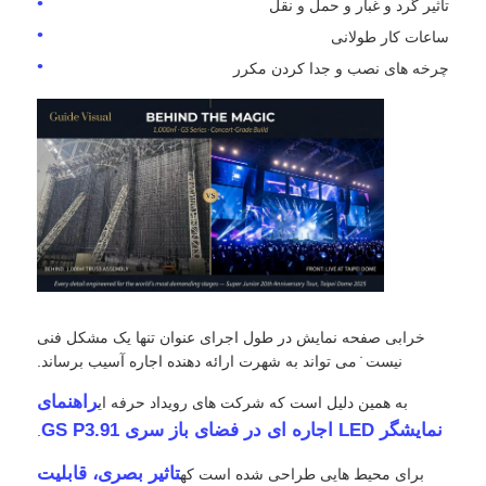
تاثیر گرد و غبار و حمل و نقل
ساعات کار طولانی
درخواست قیمت
چرخه های نصب و جدا کردن مکرر
نمایشگر LED ویدیو وال
صفحه نمایش LED
صفحه نمایش کنسرت LED
اجاره صفحه نمایش LED
خرابی صفحه نمایش در طول اجرای عنوان تنها یک مشکل فنی
نیست ̇ می تواند به شهرت ارائه دهنده اجاره آسیب برساند.
دیوار ویدیویی LED COB
راهنمای
به همین دلیل است که شرکت های رویداد حرفه ای
نمایشگر LED اجاره ای در فضای باز سری GS P3.91
.
نمایشگر LED شفاف
تاثیر بصری، قابلیت
برای محیط هایی طراحی شده است که