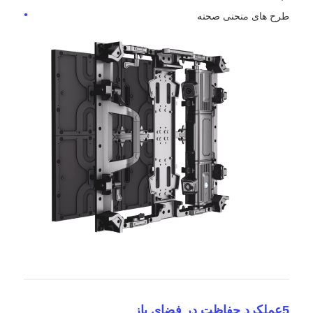
طرح های منحنی صحنه
5عملکرد حفاظت در فضای باز