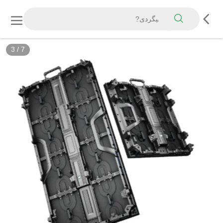
3
/
7