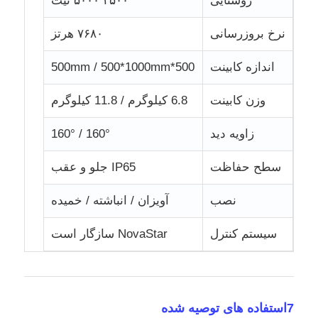
روشنایی
۴۵۰۰ ۵۰۰۰ نیت
نرخ بروزرسانی
۷۶۸۰ هرتز
اندازه کابینت
500*500mm / 500*1000mm
وزن کابینت
6.8 کیلوگرم / 11.8 کیلوگرم
زاویه دید
160° / 160°
سطح حفاظت
IP65 جلو و عقب
نصب
آویزان / انباشته / خمیده
سیستم کنترل
NovaStar سازگار است
7استفاده های توصیه شده