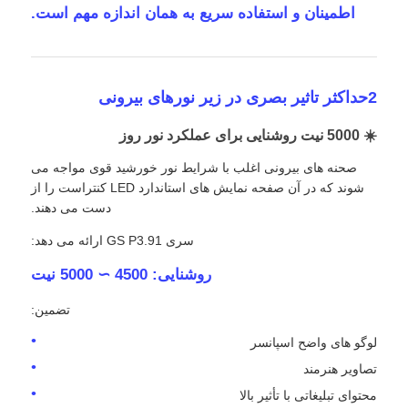
اطمینان و استفاده سریع به همان اندازه مهم است.
صفحه نمایش LED SMD
2حداکثر تاثیر بصری در زیر نورهای بیرونی
صفحه نمایش LED بیرونی
☀️ 5000 نیت روشنایی برای عملکرد نور روز
بیلبورد LED در فضای باز
صحنه های بیرونی اغلب با شرایط نور خورشید قوی مواجه می
شوند که در آن صفحه نمایش های استاندارد LED کنتراست را از
دست می دهند.
سری GS P3.91 ارائه می دهد:
روشنایی: 4500 ∼ 5000 نیت
تضمین:
لوگو های واضح اسپانسر
تصاویر هنرمند
محتوای تبلیغاتی با تأثیر بالا