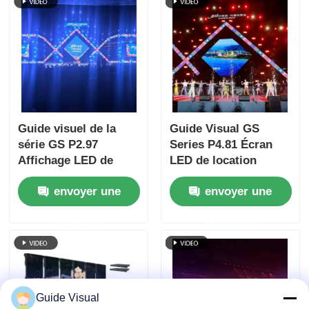
Guide visuel de la
Guide Visual GS
série GS P2.97
Series P4.81 Écran
Affichage LED de
LED de location
location extérieure
extérieur pour
envoyer une
envoyer une
5000nit IP65 pour
location d'entrée de
l'affichage
gamme, 5 000 nits
demande
demande
numérique, 7680Hz
IP65 7 680 Hz CE
double sauvegarde
Guide Visual