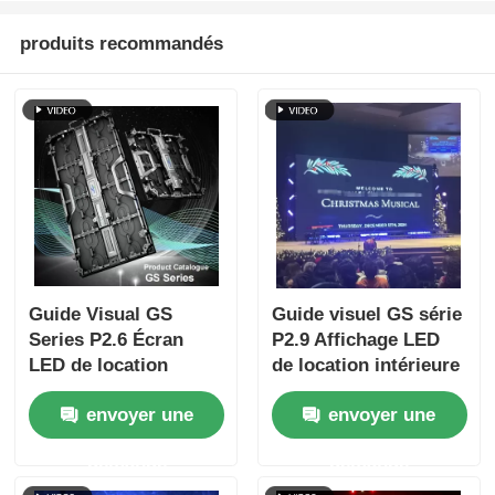
produits recommandés
Guide Visual GS
Guide visuel GS série
Series P2.6 Écran
P2.9 Affichage LED
LED de location
de location intérieure
extérieur 4 500 nits
pour des événements
envoyer une
envoyer une
IP65 pour scène
de scène compacts,
extérieure haut de
7680Hz Pas d'écran
demande
demande
gamme, 7 680 Hz CE
noir CE