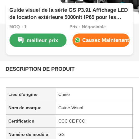
Guide visuel de la série GS P3.91 Affichage LED
de location extérieure 5000nit IP65 pour les
événements de concert, 7680Hz double
MOQ：1
Prix：Négociable
sauvegarde
Causez Maintenant
meilleur prix
DESCRIPTION DE PRODUIT
Lieu d'origine
Chine
Nom de marque
Guide Visual
Certification
CCC CE FCC
Numéro de modèle
GS