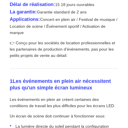
Délai de réalisation:
15 18 jours ouvrables
La garantie:
Garantie standard de 2 ans
Spectacle de réalité virtuelle
Applications:
Concert en plein air / Festival de musique /
Location de scène / Événement sportif / Activation de
marque
À propos de nous
👉 Conçu pour les sociétés de location professionnelles et
les partenaires de production d'événements, pas pour les
Visite de l'usine
petits projets de vente au détail.
Contrôle de qualité
1Les événements en plein air nécessitent
plus qu'un simple écran lumineux
Nous contacter
Les événements en plein air créent certaines des
conditions de travail les plus difficiles pour les écrans LED.
Nouvelles
Un écran de scène doit continuer à fonctionner sous:
Cas
La lumière directe du soleil pendant la configuration