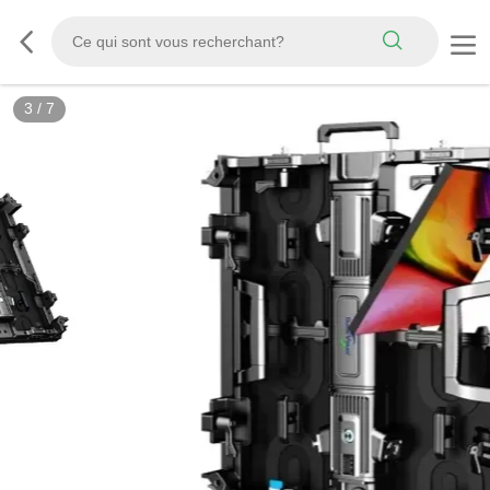
3
/
7