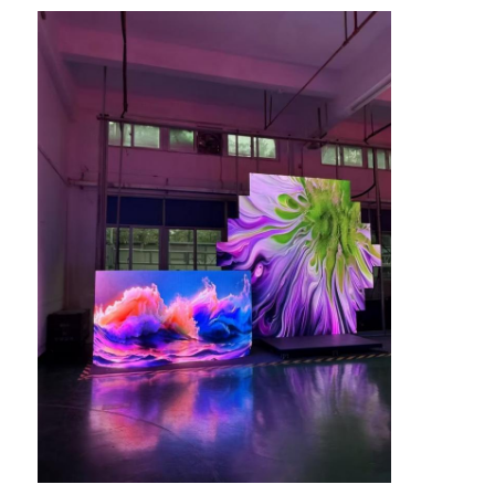
หน้าจอ LED SMD
บอร์ดจอ LED นอก
ป้ายโฆษณากลางแจ้ง