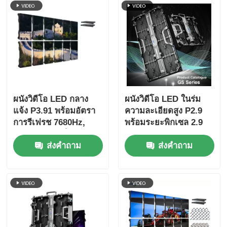
ผนังวิดีโอ LED กลาง
ผนังวิดีโอ LED ในร่ม
แจ้ง P3.91 พร้อมอัตรา
ความละเอียดสูง P2.9
การรีเฟรช 7680Hz,
พร้อมระยะพิกเซล 2.9
จอแสดงผลสีเต็มรูปแบบ
มม. อัตราการรีเฟรช
ส่งคำถาม
ส่งคำถาม
และการป้องกัน IP65
3840 Hz และความสว่าง
สำหรับคอนเสิร์ตและ
4500cd / ตร.ม.
กิจกรรมบนเวที