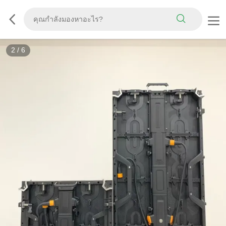
2
/
6