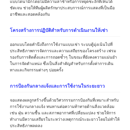
แบบไดนามิกโดยไม่มีความล่าช้าหรือการหยุดชะงักที่เห็นได้
ชัดเจน ช่วยให้ทีมผู้ผลิตรักษาประสบการณ์การแสดงที่เป็นมือ
อาชีพและสอดคล้องกัน
ขอทุน
โครงสร้างการปฏิบัติสำหรับการดำเนินงานให้เช่า
จอแสดงผล LED ผนังวิดีโอ
ออกแบบโดยคำนึงถึงการใช้งานแบบเช่า ระบบตู้มุ่งเน้นไปที่
ประสิทธิภาพการจัดการและความเสถียรของโครงสร้าง เฟรม
หน้าจอแสดงผล LED
รองรับการติดตั้งและการถอดซ้ำๆ ในขณะที่ยังคงความแม่นยำ
ในการจัดตำแหน่ง ซึ่งเป็นสิ่งสำคัญสำหรับการตั้งค่าการเดิน
ทางและกิจกรรมต่างๆ บ่อยครั้ง
หน้าจอแสดงคอนเสิร์ต
การป้องกันกลางแจ้งและการใช้งานในระยะยาว
ให้เช่าจอ LED
จอแสดงผลถูกสร้างขึ้นด้วยวิศวกรรมการป้องกันที่เหมาะสำหรับ
การใช้งานกลางแจ้ง ทนทานต่อความท้าทายด้านสิ่งแวดล้อม
ผนังวิดีโอ LED COB
เช่น ฝุ่น ความชื้น และสภาพอากาศที่เปลี่ยนแปลง ช่วยให้การ
ทำงานมีความเสถียรในระหว่างเหตุการณ์ระยะยาวโดยไม่ทำให้
จอแสดงผล LED โปร่งใส
ประสิทธิภาพลดลง