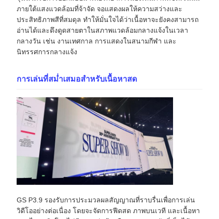
ภายใต้แสงแวดล้อมที่จ้าจัด จอแสดงผลให้ความสว่างและ
ประสิทธิภาพสีที่สมดุล ทำให้มั่นใจได้ว่าเนื้อหาจะยังคงสามารถ
รายการ VR
อ่านได้และดึงดูดสายตาในสภาพแวดล้อมกลางแจ้งในเวลา
กลางวัน เช่น งานเทศกาล การแสดงในสนามกีฬา และ
นิทรรศการกลางแจ้ง
เกี่ยวกับเรา
การเล่นที่สม่ำเสมอสำหรับเนื้อหาสด
ทัวร์โรงงาน
การควบคุมคุณภาพ
ติดต่อเรา
ข่าว
GS P3.9 รองรับการประมวลผลสัญญาณที่ราบรื่นเพื่อการเล่น
วิดีโออย่างต่อเนื่อง โดยจะจัดการฟีดสด ภาพบนเวที และเนื้อหา
กรณี