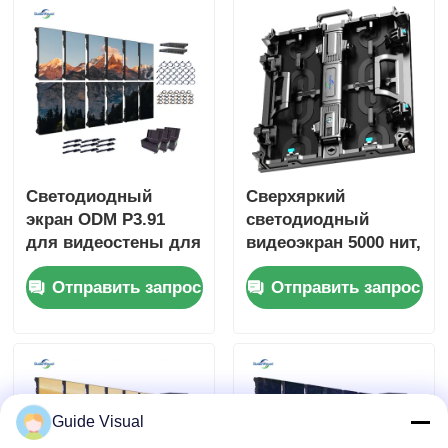
внутреннего и
наружного
использования
Светодиодный
Сверхяркий
экран ODM P3.91
светодиодный
для видеостены для
видеоэкран 5000 нит,
церквей, фон 800 Вт
цифровой экран
Отправить запрос
Отправить запрос
P2.9 P3.9 для
торгового центра
Guide Visual