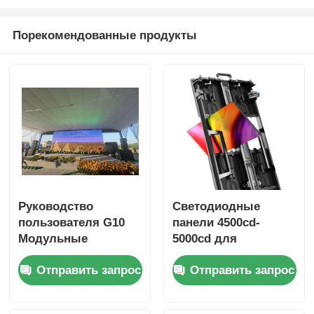
Порекомендованные продукты
Руководство
Светодиодные
пользователя G10
панели 4500cd-
Модульные
5000cd для
светодиодные
настенных экранов,
Отправить запрос
Отправить запрос
панели
цифровых дисплеев
Светодиодный
для наружной
экран на заказ для
рекламы