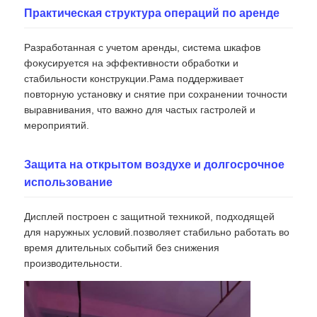
Практическая структура операций по аренде
SMD LED экран
Разработанная с учетом аренды, система шкафов
фокусируется на эффективности обработки и
Дисплейная панель с наружным светодиодным ос
стабильности конструкции.Рама поддерживает
повторную установку и снятие при сохранении точности
выравнивания, что важно для частых гастролей и
Наружный светодиодный рекламный щит
мероприятий.
Защита на открытом воздухе и долгосрочное
использование
Дисплей построен с защитной техникой, подходящей
для наружных условий.позволяет стабильно работать во
время длительных событий без снижения
производительности.