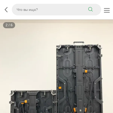
2
/
6