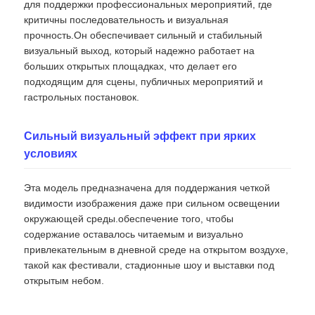
для поддержки профессиональных мероприятий, где
критичны последовательность и визуальная
прочность.Он обеспечивает сильный и стабильный
VR Шоу
визуальный выход, который надежно работает на
больших открытых площадках, что делает его
подходящим для сцены, публичных мероприятий и
О нас
гастрольных постановок.
Экскурсия по фабрике
Сильный визуальный эффект при ярких
условиях
Контроль качества
Эта модель предназначена для поддержания четкой
видимости изображения даже при сильном освещении
Свяжитесь с нами
окружающей среды.обеспечение того, чтобы
содержание оставалось читаемым и визуально
привлекательным в дневной среде на открытом воздухе,
Новости
такой как фестивали, стадионные шоу и выставки под
открытым небом.
Случаи