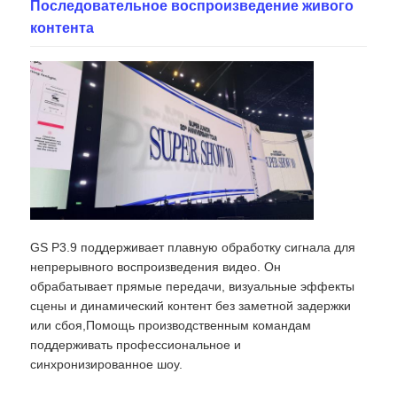
Последовательное воспроизведение живого
контента
Запросить расценки
Светодиодный видеостенный дисплей
Светодиодный экран дисплея
Экран СИД концерта
GS P3.9 поддерживает плавную обработку сигнала для
непрерывного воспроизведения видео. Он
Аренда экрана с светодиодными экранами
обрабатывает прямые передачи, визуальные эффекты
сцены и динамический контент без заметной задержки
или сбоя,Помощь производственным командам
Светодиодная видеостена COB
поддерживать профессиональное и
синхронизированное шоу.
Прозрачный светодиодный дисплей