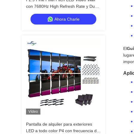
con 7680Hz High Refresh Rate y Dual
Power & Signal Backup para eventos
Ahora Charle
de escenario
El
Guí
lugar
impor
Apli
Vídeo
Pantalla de alquiler para exteriores
LED a todo color P4 con frecuencia de