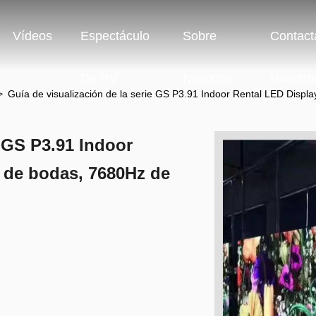
Vídeos
Espectáculo
Sobre
Contact
De RV
Nosotros
Nosotro
>
Guía de visualización de la serie GS P3.91 Indoor Rental LED Disp
e GS P3.91 Indoor
 de bodas, 7680Hz de