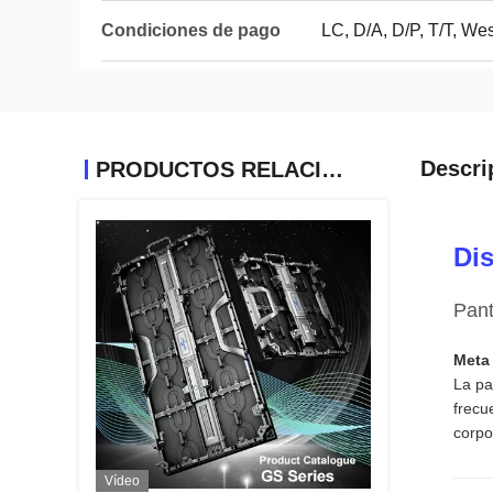
Condiciones de pago
LC, D/A, D/P, T/T, We
Descri
PRODUCTOS RELACIONADOS
Dis
Pant
Meta
La pa
frecu
corpo
Vídeo