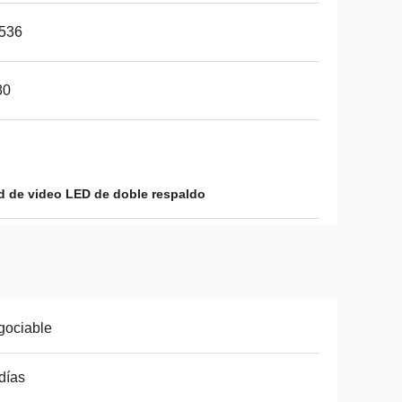
,536
80
d de video LED de doble respaldo
gociable
días