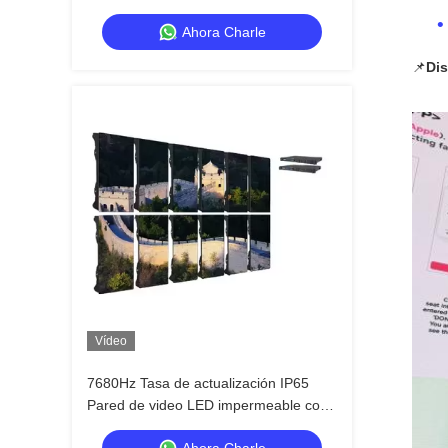
actualización de 7680 Hz e
Ahora Charle
impermeabilidad IP65 para pantalla de
pared de video HD
📌
Dis
Vídeo
7680Hz Tasa de actualización IP65
Pared de video LED impermeable con
gabinete de aluminio fundido para