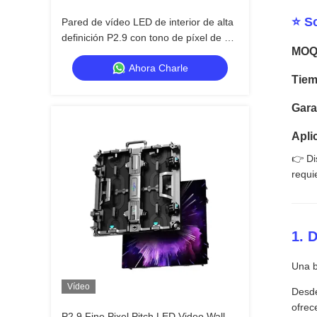
⭐ So
Pared de vídeo LED de interior de alta
definición P2.9 con tono de píxel de 2.9
MOQ:
mm 3840 Hz y velocidad de
Ahora Charle
actualización y brillo de 4500 cd / m2
Tiem
Gara
Apli
👉 Di
requi
1. 
Una b
Vídeo
Desde
ofrec
P2.9 Fine Pixel Pitch LED Video Wall