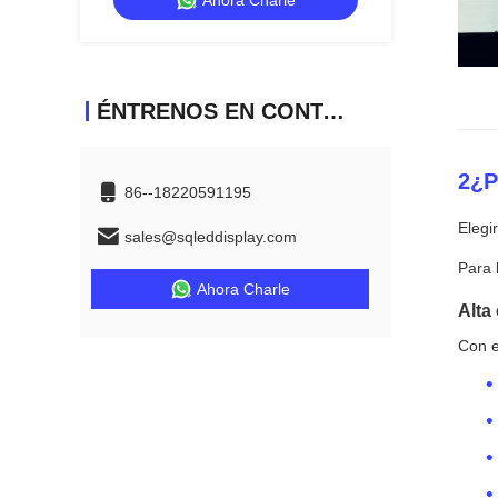
Ahora Charle
eventos profesionales
ÉNTRENOS EN CONTACTO CON
2¿P
86--18220591195
Elegi
sales@sqleddisplay.com
Para 
Ahora Charle
Alta
Con e