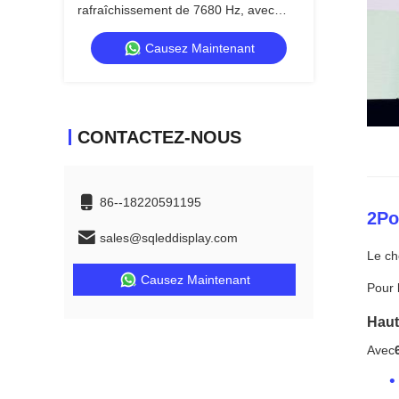
rafraîchissement de 7680 Hz, avec
armoire en aluminium moulé sous
Causez Maintenant
pression pour événements
professionnels
CONTACTEZ-NOUS
86--18220591195
2Po
sales@sqleddisplay.com
Le ch
Causez Maintenant
Pour 
Haut
Avec