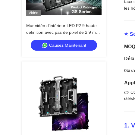
taux 
les h
Vidéo
Mur vidéo d'intérieur LED P2.9 haute
définition avec pas de pixel de 2,9 mm,
⭐ So
taux de rafraîchissement de 3 840 Hz
Causez Maintenant
et luminosité de 4 500 cd/m²
MOQ:
Délai
Gara
Appli
👉 Co
télév
1. 