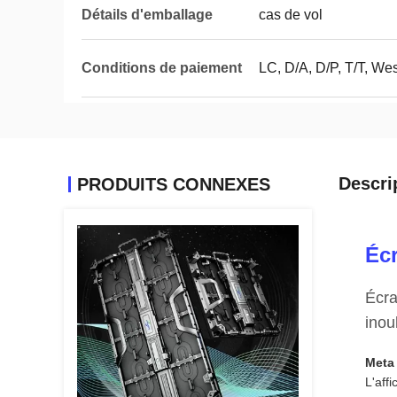
Détails d'emballage
cas de vol
Conditions de paiement
LC, D/A, D/P, T/T, W
Descri
PRODUITS CONNEXES
Écr
Écra
inou
Meta 
L'aff