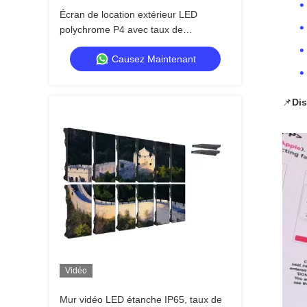
Écran de location extérieur LED
polychrome P4 avec taux de
rafraîchissement de 7680 Hz et
Causez Maintenant
étanchéité IP65 pour affichage mural
vidéo HD
📌
Dis
Vidéo
Mur vidéo LED étanche IP65, taux de