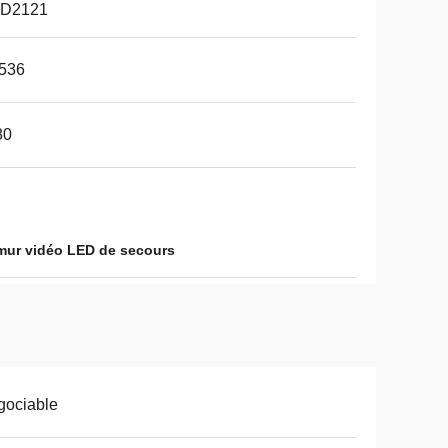
D2121
,536
80
mur vidéo LED de secours
gociable