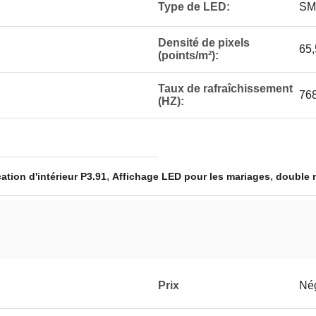
Type de LED:
SM
Densité de pixels
65
(points/m²):
Taux de rafraîchissement
76
(HZ):
,
,
ation d'intérieur P3.91
Affichage LED pour les mariages
double 
Prix
Né