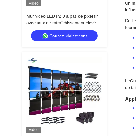
Un ma
Vidéo
influ
Mur vidéo LED P2.9 à pas de pixel fin
De l'
avec taux de rafraîchissement élevé de
fourni
7680 Hz et double alimentation et
Causez Maintenant
sauvegarde du signal pour les
événements sur scène
Le
Gu
de ta
Appl
Vidéo