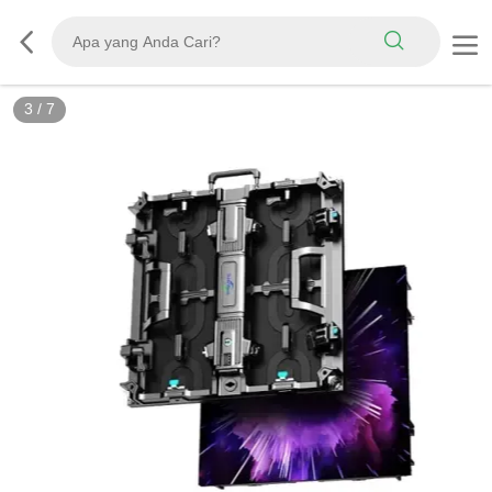
3
/
7