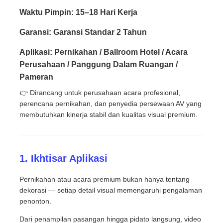
Waktu Pimpin: 15–18 Hari Kerja
Pertunjukan VR
Garansi: Garansi Standar 2 Tahun
Aplikasi: Pernikahan / Ballroom Hotel / Acara
Tentang Kami
Perusahaan / Panggung Dalam Ruangan /
Pameran
Tur Pabrik
👉 Dirancang untuk perusahaan acara profesional,
perencana pernikahan, dan penyedia persewaan AV yang
membutuhkan kinerja stabil dan kualitas visual premium.
Kontrol kualitas
Hubungi Kami
1. Ikhtisar Aplikasi
Pernikahan atau acara premium bukan hanya tentang
Berita
dekorasi — setiap detail visual memengaruhi pengalaman
penonton.
Kasus
Dari penampilan pasangan hingga pidato langsung, video