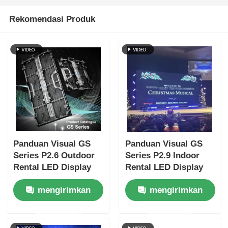
Rekomendasi Produk
Panduan Visual GS
Panduan Visual GS
Series P2.6 Outdoor
Series P2.9 Indoor
Rental LED Display
Rental LED Display
4500nit IP65 untuk
untuk Acara Kompak,
mengirimkan
mengirimkan
panggung luar
7680Hz Tidak Ada
premium, 7680Hz CE
Layar Hitam CE
permintaan
permintaan