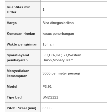
Kuantitas min
1
Order
Harga
Bisa dinegosiasikan
Kemasan rincian
kasus penerbangan
Waktu pengiriman
15 hari
Syarat-syarat
L/C,D/A,D/P,T/T,Western
pembayaran
Union,MonetyGram
Menyediakan
3000 per meter persegi
kemampuan
Model
P3.91
Tipe Led
SMD2121
Pitch Piksel (mm)
3.906