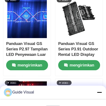
Panduan Visual GS
Panduan Visual GS
Series P2.97 Tampilan
Series P3.91 Outdoor
LED Penyewaan Luar
Rental LED Display
Ruangan 5000nit IP65
5000nit IP65 untuk
mengirimkan
mengirimkan
untuk Digital
Acara Konser, 7680Hz
Signage, 7680Hz Dual
Dual Backup
permintaan
permintaan
Backup
Guide Visual