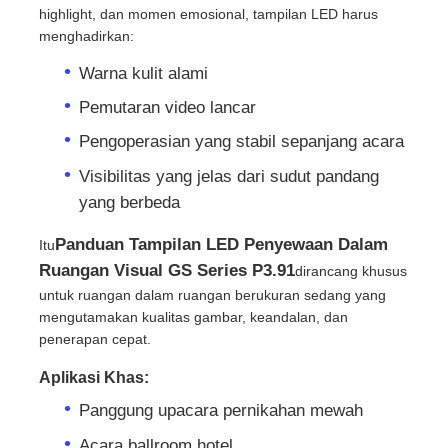
highlight, dan momen emosional, tampilan LED harus
menghadirkan:
Minta Penawaran Harga
Warna kulit alami
Pemutaran video lancar
Tampilan Dinding Video LED
Pengoperasian yang stabil sepanjang acara
Visibilitas yang jelas dari sudut pandang
Layar layar LED
yang berbeda
layar dipimpin konser
Panduan Tampilan LED Penyewaan Dalam
Itu
Ruangan Visual GS Series P3.91
dirancang khusus
untuk ruangan dalam ruangan berukuran sedang yang
Sewa layar LED panggung
mengutamakan kualitas gambar, keandalan, dan
penerapan cepat.
Dinding video LED COB
Aplikasi Khas:
Panggung upacara pernikahan mewah
Tampilan LED transparan
Acara ballroom hotel