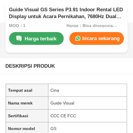
Guide Visual GS Series P3.91 Indoor Rental LED
Display untuk Acara Pernikahan, 7680Hz Dual
Backup CE
MOQ：1
Harga：Bisa dinegosiasikan
bicara sekarang
Harga terbaik
DESKRIPSI PRODUK
Tempat asal
Cina
Nama merek
Guide Visual
Sertifikasi
CCC CE FCC
Nomor model
GS