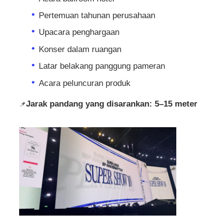
Pertemuan tahunan perusahaan
SMD LED Screen
Upacara penghargaan
Konser dalam ruangan
Papan Tampilan LED Luar
Latar belakang panggung pameran
Acara peluncuran produk
Papan reklame luar ruangan
Jarak pandang yang disarankan: 5–15 meter
📌