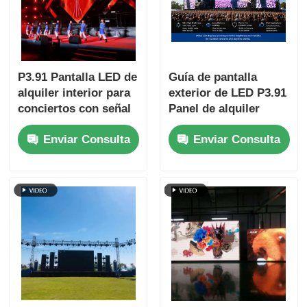
P3.91 Pantalla LED de
Guía de pantalla
alquiler interior para
exterior de LED P3.91
conciertos con señal
Panel de alquiler
estable y alta
impermeable para
Enviar Consulta
Enviar Consulta
frecuencia de
escenarios de
actualización
conciertos y
exhibición de eventos