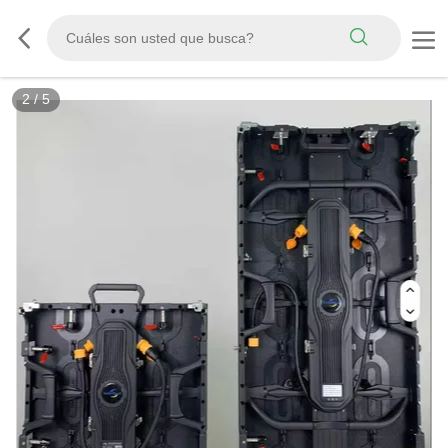
3
/
5