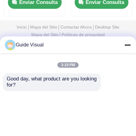
Enviar Consulta
Enviar Consulta
diseño de gabinete
duradera y rentable
universal
para distribuidores
Inicio
Mapa del Sitio
Contactar Ahora
Desktop Site
Mapa del Sitio
Políticas de privacidad
Guide Visual
Calidad
Pantalla de pared de video LED
Fábrica
De China.Copyright © 2026 Shenzhen Guide
3:19 PM
Technology Co., Ltd. All Rights Reserved.
Good day, what product are you looking 
for?