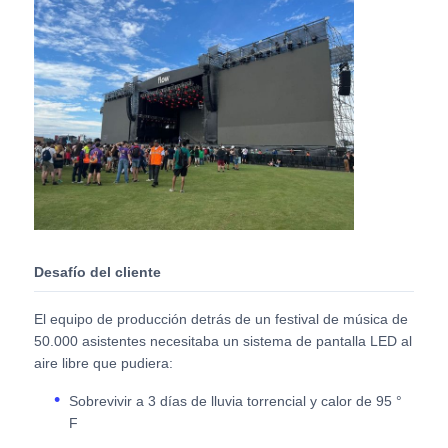
Solicitar una cita
Pantalla de pared de video LED
pantalla LED
Pantalla del concierto LED
Desafío del cliente
Alquiler de pantallas LED de escenario
El equipo de producción detrás de un festival de música de
50.000 asistentes necesitaba un sistema de pantalla LED al
aire libre que pudiera:
Muro de video LED LED
Sobrevivir a 3 días de lluvia torrencial y calor de 95 °
F
Pantalla LED transparente