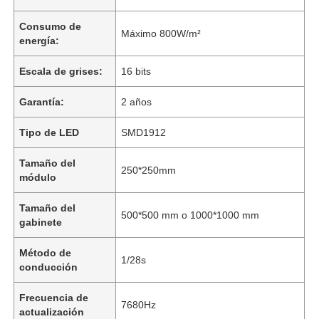
Consumo de
Máximo 800W/m²
energía:
Escala de grises:
16 bits
Garantía:
2 años
Tipo de LED
SMD1912
Tamaño del
250*250mm
módulo
Tamaño del
500*500 mm o 1000*1000 mm
gabinete
En casa.
Método de
1/28s
conducción
Productos
Frecuencia de
7680Hz
actualización
Vídeos