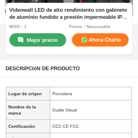
Videowall LED de alto rendimiento con gabinete
de aluminio fundido a presión impermeable IP65
con frecuencia de actualización de 7680 Hz para
MOQ：1
Precio：Negociable
eventos
Ahora Charle
Mejor precio
DESCRIPCIóN DE PRODUCTO
Lugar de origen
Porcelana
Nombre de la
Guide Visual
marca
Certificación
CCC CE FCC