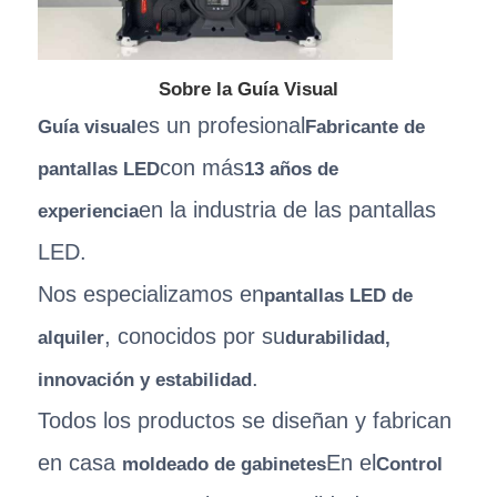
Sobre la Guía Visual
es un profesional
Guía visual
Fabricante de
con más
pantallas LED
13 años de
en la industria de las pantallas
experiencia
LED.
Nos especializamos en
pantallas LED de
, conocidos por su
alquiler
durabilidad,
.
innovación y estabilidad
Todos los productos se diseñan y fabrican
en casa
En el
moldeado de gabinetes
Control