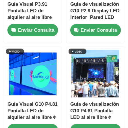
Guía Visual P3.91
Guía de visualización
Pantalla LED de
G10 P2.9 Display LED
alquiler al aire libre
interior ️ Pared LED
sin pantalla negra y
de alquiler fiable para
Enviar Consulta
Enviar Consulta
con alta actualización
distribuidores y
revendedores
Guía Visual G10 P4.81
Guía de visualización
Pantalla LED de
G10 P4.81 Pantalla
alquiler al aire libre ¢
LED al aire libre ¢
Solución rentable con
Pantalla de alquiler