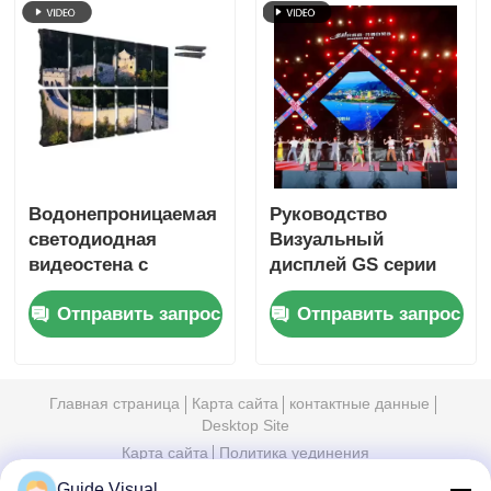
сигнала для сцены
настенного дисплея
Водонепроницаемая
Руководство
светодиодная
Визуальный
видеостена с
дисплей GS серии
частотой
P4.81 для аренды на
Отправить запрос
Отправить запрос
обновления 7680 Гц
открытом воздухе
IP65 и корпусом из
для аренды на
литого алюминия
начальном уровне,
для
5000nit IP65 7680Hz
Главная страница
Карта сайта
контактные данные
профессиональных
CE
Desktop Site
мероприятий
Карта сайта
Политика уединения
Guide Visual