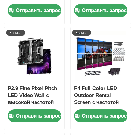
частотой
четкости P2.9 с
Отправить запрос
Отправить запрос
обновления 7680 Гц,
шагом пикселя 2,9
полноцветным
мм, частотой
дисплеем и защитой
обновления 3840 Гц
IP65 для концертов
и яркостью 4500 кд/
и сценических
кв.м.
мероприятий
P2.9 Fine Pixel Pitch
P4 Full Color LED
LED Video Wall с
Outdoor Rental
высокой частотой
Screen с частотой
обновления 7680 Гц
обновления 7680 Гц
Отправить запрос
Отправить запрос
и двойным
и
питанием и
водонепроницаемым
резервным кодом
IP65 для HD видео