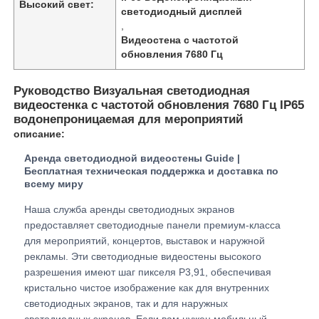
Высокий свет:
светодиодный дисплей
,
Видеостена с частотой
VR Шоу
обновления 7680 Гц
О нас
Руководство Визуальная светодиодная
видеостенка с частотой обновления 7680 Гц IP65
водонепроницаемая для мероприятий
Экскурсия по фабрике
описание:
Аренда светодиодной видеостены Guide |
Бесплатная техническая поддержка и доставка по
Контроль качества
всему миру
Наша служба аренды светодиодных экранов
Свяжитесь с нами
предоставляет светодиодные панели премиум-класса
для мероприятий, концертов, выставок и наружной
рекламы. Эти светодиодные видеостены высокого
Новости
разрешения имеют шаг пикселя P3,91, обеспечивая
кристально чистое изображение как для внутренних
светодиодных экранов, так и для наружных
Случаи
светодиодных экранов. Если вам нужен мобильный