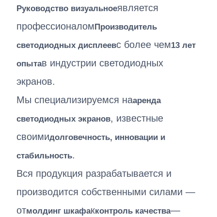
является
Руководство визуальное
профессионалом
Производитель
с более чем
светодиодных дисплеев
13 лет
в индустрии светодиодных
опыта
экранов.
Мы специализируемся на
аренда
, известные
светодиодных экранов
своими
долговечность, инновации и
.
стабильность
Вся продукция разрабатывается и
производится собственными силами —
от
к
—
молдинг шкафа
контроль качества