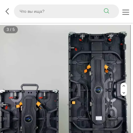
3
/
5