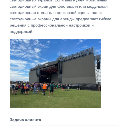
светодиодный экран для фестиваля или модульная
светодиодная стена для церковной сцены, наши
Запросить расценки
светодиодные экраны для аренды предлагают гибкие
решения с профессиональной настройкой и
поддержкой.
Светодиодный видеостенный дисплей
Светодиодный экран дисплея
Экран СИД концерта
Аренда экрана с светодиодными экранами
Светодиодная видеостена COB
Задача клиента
Прозрачный светодиодный дисплей