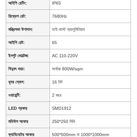
আইপি রেটিং:
IP65
রিফ্রেশ রেট:
7680Hz
মন্ত্রিসভা উপাদান:
ডাই-কাস্ট অ্যালুমিনিয়াম
আইপি রেট:
65
ইনপুট ভোল্টেজ:
AC 110-220V
বিদ্যুৎ খরচ:
সর্বোচ্চ 800W/sqm
ধূসর স্কেল:
16 বিট
ওয়ারেন্টি:
2 বছর
LED প্রকার
SMD1912
মডিউল আকার
250*250 মিমি
ক্যাবিনেটের আকার
500*500mm বা 1000*1000mm