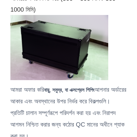
1000 মিমি)
আমরা অফার করি
আপনার অর্ডারের
বায়ু, সমুদ্র, বা এক্সপ্রেস শিপিং
আকার এবং অবস্থানের উপর নির্ভর করে বিকল্পগুলি।
প্রতিটি চালান সম্পূর্ণরূপে পরিদর্শন করা হয় এবং নিরাপদ
আগমন নিশ্চিত করার জন্য কঠোর QC মানের অধীনে প্যাক
করা হয়।