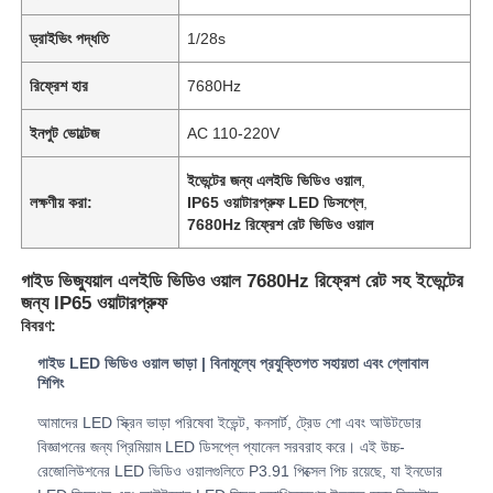
ড্রাইভিং পদ্ধতি
1/28s
রিফ্রেশ হার
7680Hz
ইনপুট ভোল্টেজ
AC 110-220V
ইভেন্টের জন্য এলইডি ভিডিও ওয়াল
,
লক্ষণীয় করা:
IP65 ওয়াটারপ্রুফ LED ডিসপ্লে
,
7680Hz রিফ্রেশ রেট ভিডিও ওয়াল
গাইড ভিজ্যুয়াল এলইডি ভিডিও ওয়াল 7680Hz রিফ্রেশ রেট সহ ইভেন্টের
জন্য IP65 ওয়াটারপ্রুফ
বিবরণ:
বাড়ি
গাইড LED ভিডিও ওয়াল ভাড়া | বিনামূল্যে প্রযুক্তিগত সহায়তা এবং গ্লোবাল
শিপিং
পণ্য
আমাদের LED স্ক্রিন ভাড়া পরিষেবা ইভেন্ট, কনসার্ট, ট্রেড শো এবং আউটডোর
বিজ্ঞাপনের জন্য প্রিমিয়াম LED ডিসপ্লে প্যানেল সরবরাহ করে। এই উচ্চ-
রেজোলিউশনের LED ভিডিও ওয়ালগুলিতে P3.91 পিক্সেল পিচ রয়েছে, যা ইনডোর
ভিডিও