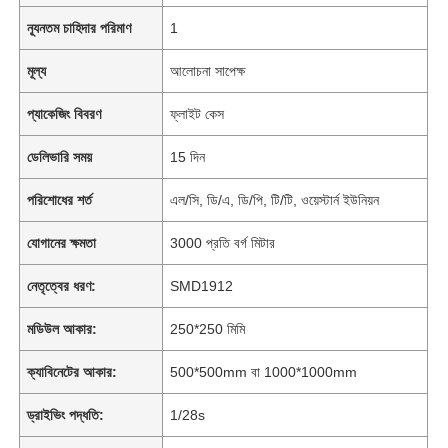
ন্যূনতম চাহিদার পরিমাণ
1
মূল্য
আলোচনা সাপেক্ষ
প্যাকেজিং বিবরণ
ফ্লাইট কেস
ডেলিভারি সময়
15 দিন
পরিশোধের শর্ত
এল/সি, ডি/এ, ডি/পি, টি/টি, ওয়েস্টার্ন ইউনিয়ন
যোগানের ক্ষমতা
3000 প্রতি বর্গ মিটার
নেতৃত্বের ধরণ:
SMD1912
মডিউল আকার:
250*250 মিমি
ক্যাবিনেটের আকার:
500*500mm বা 1000*1000mm
ড্রাইভিং পদ্ধতি:
1/28s