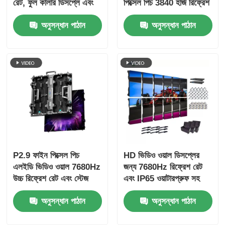
রেট, ফুল কালার ডিসপ্লে এবং
পিক্সেল পিচ 3840 হার্জ রিফ্রেশ
কনসার্ট এবং স্টেজ ইভেন্টগুলির
রেট এবং 4500cd / বর্গমিটার
অনুসন্ধান পাঠান
অনুসন্ধান পাঠান
জন্য IP65 সুরক্ষা সহ
উজ্জ্বলতা সহ
P2.9 ফাইন পিক্সেল পিচ
HD ভিডিও ওয়াল ডিসপ্লের
এলইডি ভিডিও ওয়াল 7680Hz
জন্য 7680Hz রিফ্রেশ রেট
উচ্চ রিফ্রেশ রেট এবং স্টেজ
এবং IP65 ওয়াটারপ্রুফ সহ
ইভেন্টের জন্য ডাবল পাওয়ার এবং
P4 ফুল কালার এলইডি
অনুসন্ধান পাঠান
অনুসন্ধান পাঠান
সংকেত ব্যাকআপ সহ
আউটডোর ভাড়ার স্ক্রীন