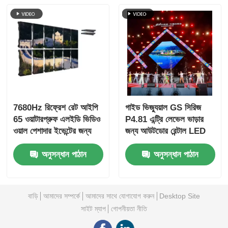
7680Hz রিফ্রেশ রেট আইপি
গাইড ভিজ্যুয়াল GS সিরিজ
65 ওয়াটারপ্রুফ এলইডি ভিডিও
P4.81 এন্ট্রি লেভেল ভাড়ার
ওয়াল পেশাদার ইভেন্টের জন্য
জন্য আউটডোর রেন্টাল LED
ডাই-কাস্ট অ্যালুমিনিয়াম
ডিসপ্লে, 5000nit IP65
অনুসন্ধান পাঠান
অনুসন্ধান পাঠান
ক্যাবিনেটের সাথে
7680Hz CE
বাড়ি
আমাদের সম্পর্কে
আমাদের সাথে যোগাযোগ করুন
Desktop Site
সাইট ম্যাপ
গোপনীয়তা নীতি