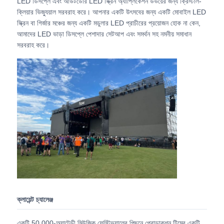
LED ডিসপ্লে এবং আউটডোর LED স্ক্রিন অ্যাপ্লিকেশন উভয়ের জন্য ক্রিস্টাল-
ক্লিয়ার ভিজ্যুয়াল সরবরাহ করে। আপনার একটি উৎসবের জন্য একটি মোবাইল LED
স্ক্রিন বা গির্জার মঞ্চের জন্য একটি মডুলার LED প্রাচীরের প্রয়োজন হোক না কেন,
ভিআর শো
আমাদের LED ভাড়া ডিসপ্লে পেশাদার সেটআপ এবং সমর্থন সহ নমনীয় সমাধান
সরবরাহ করে।
আমাদের সম্পর্কে
কারখানা পরিদর্শন
মান নিয়ন্ত্রণ
আমাদের সাথে যোগাযোগ করুন
খবর
ক্লায়েন্ট চ্যালেঞ্জ
মামলা
একটি 50,000-অ্যাটেন্ডী মিউজিক ফেস্টিভ্যালের পিছনে প্রোডাকশন টিমের একটি