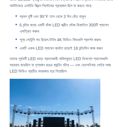
আউটডোর এলইডি স্ক্রিন সিস্টেমের প্রয়োজন ছিল যা করতে পারে:
একটি উদ্ধৃতি অনুরোধ করুন
প্রবল বৃষ্টি এবং 95°F তাপ থেকে 3 দিন বেঁচে থাকুন
6 ঘন্টার মধ্যে একটি বাঁকা LED স্ক্রীন স্টেজ ডিজাইনে 300টি প্যানেল
একত্রিত করুন৷
LED ভিডিও ওয়াল ডিসপ্লে
শূন্য লেটেন্সি সহ রিয়েল-টাইম 4K ভিডিও ফিডগুলি প্রদর্শন করুন৷
একটি একক LED প্যানেল ব্যর্থতা ছাড়াই 18 ঘন্টা/দিন কাজ করুন
এলইডি ডিসপ্লে স্ক্রিন
তাদের পূর্ববর্তী LED ভাড়া প্রদানকারী অমিলযুক্ত LED ডিসপ্লে প্যানেলগুলি
সরবরাহ করেছিল যা দৃশ্যমান রঙের ব্যান্ডিং ঘটায় — এবং হেডলাইনার সেটের সময়
কনসার্টের নেতৃত্বাধীন স্ক্রিন
LED ভিডিও প্রাচীর অন্ধকার হয়ে গিয়েছিল৷
স্টেজ এলইডি স্ক্রিন ভাড়া
সিওবি এলইডি ভিডিও প্রাচীর
স্বচ্ছ এলইডি প্রদর্শন