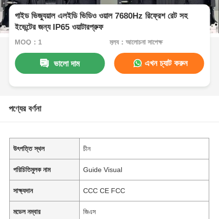
গাইড ভিজ্যুয়াল এলইডি ভিডিও ওয়াল 7680Hz রিফ্রেশ রেট সহ
ইভেন্টের জন্য IP65 ওয়াটারপ্রুফ
MOQ：1
মূল্য：আলোচনা সাপেক্ষ
এখন চ্যাট করুন
ভালো দাম
পণ্যের বর্ণনা
উৎপত্তি স্থল
চীন
পরিচিতিমুলক নাম
Guide Visual
সাক্ষ্যদান
CCC CE FCC
মডেল নম্বার
জিএস