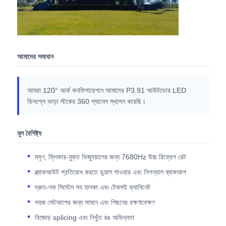
এসএমডি এলইডি স্ক্রিন
বহিরঙ্গন এলইডি ডিসপ্লে বোর্ড
আমাদের সমাধান
বহিরঙ্গন নেতৃত্বাধীন বিলবোর্ড
আমরা 120° আর্ক কনফিগারেশনে আমাদের P3.91 আউটডোর LED
ডিসপ্লে ভাড়া স্টকের 360 প্যানেল স্থাপন করেছি।
মূল বৈশিষ্ট্য
মসৃণ, ফ্লিকার-মুক্ত ভিজ্যুয়ালের জন্য 7680Hz উচ্চ রিফ্রেশ রেট
ব্ল্যাকআউট প্রতিরোধ করতে ডুয়াল পাওয়ার এবং সিগন্যাল ব্যাকআপ
দ্রুত-লক সিস্টেম সহ হালকা এবং টেকসই ক্যাবিনেট
সহজ সেটআপের জন্য সামনে এবং পিছনের রক্ষণাবেক্ষণ
বিজোড় splicing এবং নিখুঁত রঙ অভিন্নতা