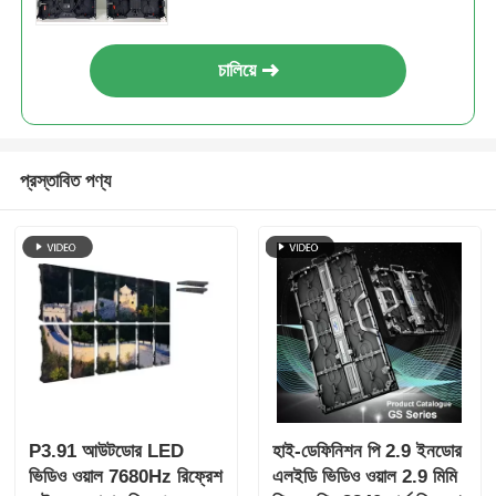
চালিয়ে
প্রস্তাবিত পণ্য
P3.91 আউটডোর LED
হাই-ডেফিনিশন পি 2.9 ইনডোর
ভিডিও ওয়াল 7680Hz রিফ্রেশ
এলইডি ভিডিও ওয়াল 2.9 মিমি