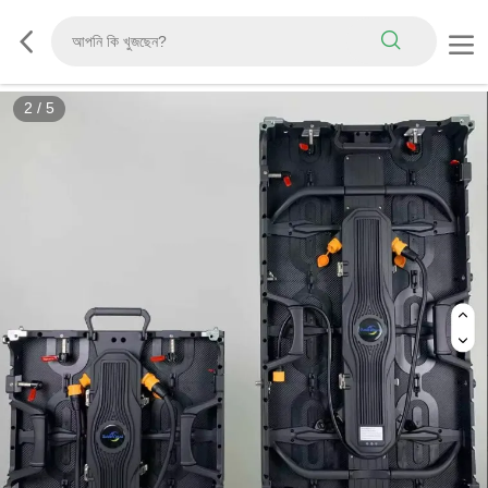
3
/
5