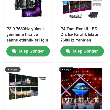
P2.9 7680Hz yüksek
P4 Tam Renkli LED
yenileme hızı ve
Dış Ev Kiralık Ekranı
sahne etkinlikleri için
7680Hz Yeniden
çift güç ve sinyal
Yükleme Hızı ve IP65
Talep Gönder
Talep Gönder
yedeklemesi ile ince
HD Video Duvar
piksel pitch LED
Ekranı için Su
video duvarı
geçirmez