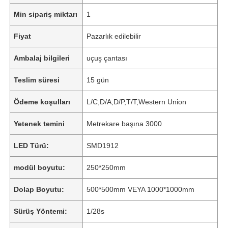
Min sipariş miktarı
1
Fiyat
Pazarlık edilebilir
Ambalaj bilgileri
uçuş çantası
Teslim süresi
15 gün
Ödeme koşulları
L/C,D/A,D/P,T/T,Western Union
Yetenek temini
Metrekare başına 3000
LED Türü:
SMD1912
modül boyutu:
250*250mm
Dolap Boyutu:
500*500mm VEYA 1000*1000mm
Sürüş Yöntemi:
1/28s