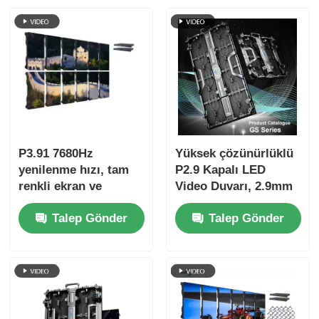
P3.91 7680Hz
Yüksek çözünürlüklü
yenilenme hızı, tam
P2.9 Kapalı LED
renkli ekran ve
Video Duvarı, 2.9mm
konserler ve sahne
Piksel Pitch 3840 Hz
Talep Gönder
Talep Gönder
etkinlikleri için IP65
Yenilenme Hızı ve
koruması ile açık
4500cd/sqm Parlaklık
hava LED video
duvarı