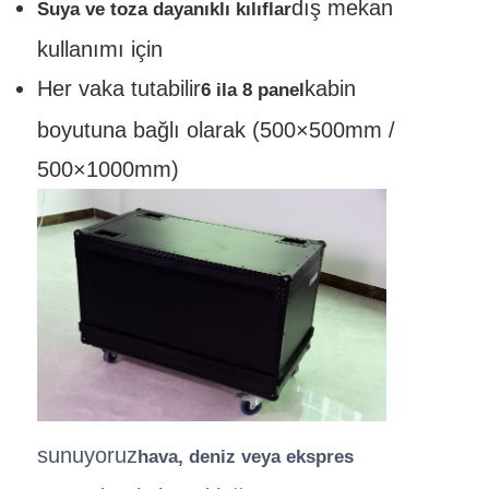
dış mekan
Suya ve toza dayanıklı kılıflar
kullanımı için
Her vaka tutabilir
kabin
6 ila 8 panel
boyutuna bağlı olarak (500×500mm /
500×1000mm)
sunuyoruz
hava, deniz veya ekspres