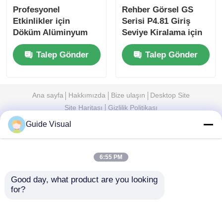
Profesyonel
Rehber Görsel GS
Etkinlikler için
Serisi P4.81 Giriş
Döküm Alüminyum
Seviye Kiralama için
Dolaplı 7680Hz
Dışarıda Kiralama
Talep Gönder
Talep Gönder
Yenileme Hızı IP65 Su
LED Ekranı, 5000nit
Geçirmez LED Video
IP65 7680Hz CE
Duvarı
Ana sayfa
Hakkımızda
Bize ulaşın
Desktop Site
Site Haritası
Gizlilik Politikası
Guide Visual
Kalite
LED Video Duvar Ekranı
Çin
fabrikası.Copyright © 2026 Shenzhen Guide
6:55 PM
Technology Co., Ltd. All Rights Reserved.
Good day, what product are you looking 
for?