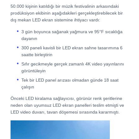
50.000 kişinin katıldığı bir müzik festivalinin arkasındaki
prodüksiyon ekibinin aşağıdakileri gerçekleştirebilecek bir
Bir İndirim İste
dış mekan LED ekran sistemine ihtiyacı vardı:
3 gün boyunca sağanak yağmura ve 95°F sıcaklığa
LED Video Duvar Ekranı
dayanın
300 paneli kavisli bir LED ekran sahne tasarımına 6
saatte birleştirin
LED ekran ekranı
Sıfır gecikmeyle gerçek zamanlı 4K video yayınlarını
görüntüleyin
konser led ekranı
Tek bir LED panel arızası olmadan günde 18 saat
çalışın
Sahne LED ekran kiralama
Önceki LED kiralama sağlayıcısı, görünür renk şeritlerine
neden olan uyumsuz LED ekran panelleri teslim etmişti ve
LED video duvarı, tavan döşemesi sırasında kararmıştı.
Cob LED video duvarı
Şeffaf LED ekran