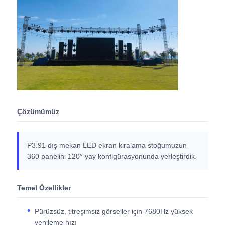
SMD LED Ekran
Dış LED Ekran Tablosu
Dış mekan led reklam panosu
Çözümümüz
P3.91 dış mekan LED ekran kiralama stoğumuzun
360 panelini 120° yay konfigürasyonunda yerleştirdik.
Temel Özellikler
Pürüzsüz, titreşimsiz görseller için 7680Hz yüksek
yenileme hızı