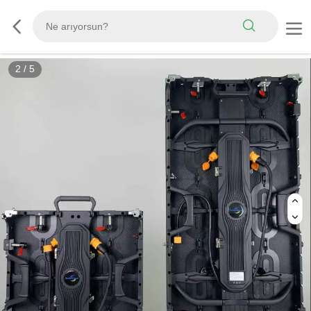
3
/
5