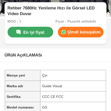
Rehber 7680Hz Yenileme Hızı ile Görsel LED
Video Duvar
MOQ：1
Fiyat：Pazarlık edilebilir
Şimdi konuşalım.
En iyi fiyat
ÜRüN AçıKLAMASı
Menşe yeri
Çin
Marka adı
Guide Visual
Sertifika
CCC CE FCC
Model numarası
GS