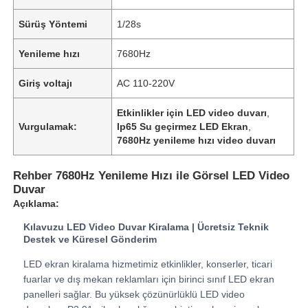
Sürüş Yöntemi
1/28s
Yenileme hızı
7680Hz
Giriş voltajı
AC 110-220V
Etkinlikler için LED video duvarı
,
Vurgulamak:
Ip65 Su geçirmez LED Ekran
,
7680Hz yenileme hızı video duvarı
Rehber 7680Hz Yenileme Hızı ile Görsel LED Video
Duvar
Açıklama:
Ana Sayfa
Kılavuzu LED Video Duvar Kiralama | Ücretsiz Teknik
Destek ve Küresel Gönderim
Ürünler
LED ekran kiralama hizmetimiz etkinlikler, konserler, ticari
fuarlar ve dış mekan reklamları için birinci sınıf LED ekran
panelleri sağlar. Bu yüksek çözünürlüklü LED video
Videolar