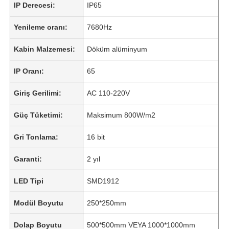
IP Derecesi:
IP65
Yenileme oranı:
7680Hz
Kabin Malzemesi:
Döküm alüminyum
IP Oranı:
65
Giriş Gerilimi:
AC 110-220V
Güç Tüketimi:
Maksimum 800W/m2
Gri Tonlama:
16 bit
Garanti:
2 yıl
LED Tipi
SMD1912
Modül Boyutu
250*250mm
Dolap Boyutu
500*500mm VEYA 1000*1000mm