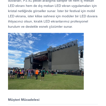
duvarları, P3.91 piksel aralığına sahiptir ve hem iç mekan
LED ekranı hem de dış mekan LED ekran uygulamaları için
kristal netliğinde görseller sunar. İster bir festival için mobil
VR Gösterisi
LED ekrana, ister kilise sahnesi için modüler bir LED duvara
ihtiyacınız olsun, kiralık LED ekranlarımız profesyonel
kurulum ve destekle esnek çözümler sunar.
Hakkımızda
Fabrika turu
Kalite kontrolü
Bize Ulaşın
Haberler
Müşteri Mücadelesi
Durumlar