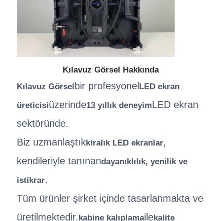
Kılavuz Görsel Hakkında
bir profesyonel
Kılavuz Görsel
LED ekran
üzerinde
LED ekran
üreticisi
13 yıllık deneyim
sektöründe.
Biz uzmanlaştık
,
kiralık LED ekranlar
kendileriyle tanınan
dayanıklılık, yenilik ve
.
istikrar
Tüm ürünler şirket içinde tasarlanmakta ve
üretilmektedir.
ile
kabine kalıplama
kalite