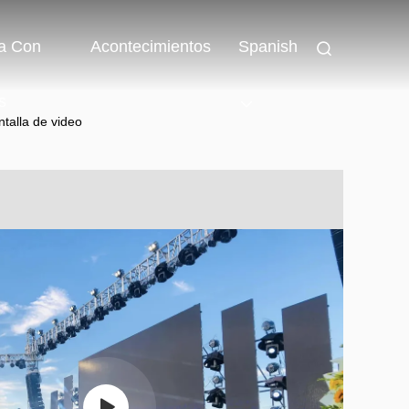
a Con
Acontecimientos
Spanish
s
talla de video