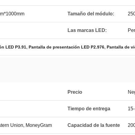
mm*1000mm
Tamaño del módulo:
25
Las marcas LED:
Per
,
,
ión LED P3.91
Pantalla de presentación LED P2.976
Pantalla de v
Precio
Ne
Tiempo de entrega
15-
estern Union, MoneyGram
Capacidad de la fuente
200