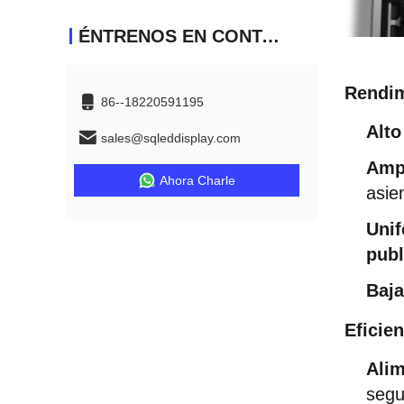
ÉNTRENOS EN CONTACTO CON
Rendim
86--18220591195
Alto
sales@sqleddisplay.com
Ampl
Ahora Charle
asie
Unif
publ
Baja
Eficie
Alim
segu