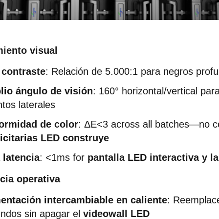
iento visual
 contraste
: Relación de 5.000:1 para negros prof
io ángulo de visión
: 160° horizontal/vertical para
ntos laterales
ormidad de color
: ΔE<3 across all batches—no col
icitarias LED construye
 latencia
: <1ms for 
pantalla LED interactiva y 
ncia operativa
entación intercambiable en caliente
: Reemplace
ndos sin apagar el 
videowall LED