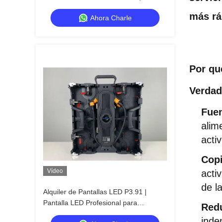
de video
más rá
Ahora Charle
Por qu
Verdad
Fuen
alim
acti
Copi
Vídeo
acti
de l
Alquiler de Pantallas LED P3.91 |
Pantalla LED Profesional para
Redu
Escenarios en Iglesias y Eventos
inde