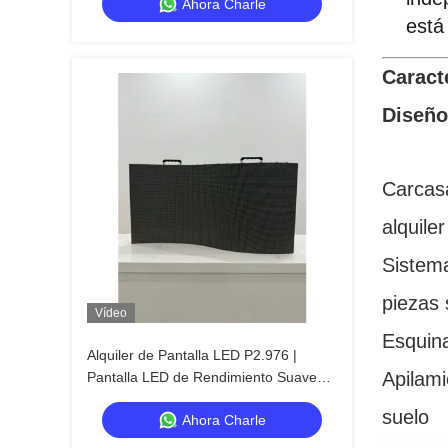
Ahora Charle
está
Caracte
Diseño
Carcasa
alquiler
Sistema
piezas 
Vídeo
Esquina
Alquiler de Pantalla LED P2.976 |
Apilami
Pantalla LED de Rendimiento Suave
para Conciertos
suelo
Ahora Charle