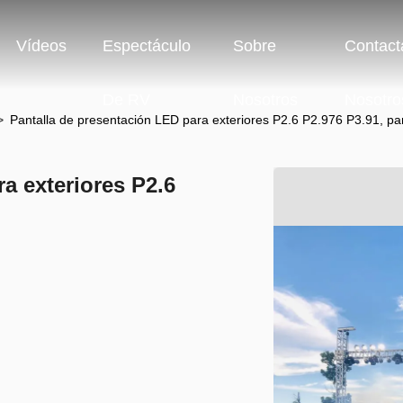
Vídeos
Espectáculo
Sobre
Contact
De RV
Nosotros
Nosotro
>
Pantalla de presentación LED para exteriores P2.6 P2.976 P3.91, pan
a exteriores P2.6