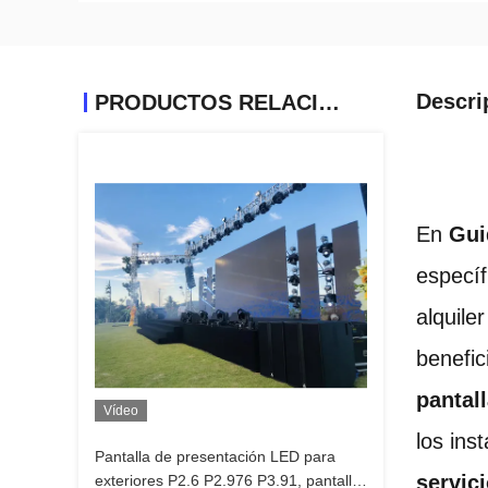
Descri
PRODUCTOS RELACIONADOS
En 
Gui
específ
alquile
benefic
pantal
Vídeo
los ins
Pantalla de presentación LED para
servic
exteriores P2.6 P2.976 P3.91, pantalla