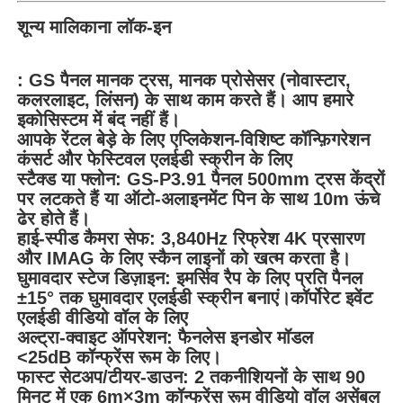
शून्य मालिकाना लॉक-इन
: GS पैनल मानक ट्रस, मानक प्रोसेसर (नोवास्टार,
कलरलाइट, लिंसन) के साथ काम करते हैं। आप हमारे
इकोसिस्टम में बंद नहीं हैं।
आपके रेंटल बेड़े के लिए एप्लिकेशन-विशिष्ट कॉन्फ़िगरेशन
कंसर्ट और फेस्टिवल एलईडी स्क्रीन के लिए
स्टैक्ड या फ्लोन: GS-P3.91 पैनल 500mm ट्रस केंद्रों
पर लटकते हैं या ऑटो-अलाइनमेंट पिन के साथ 10m ऊंचे
ढेर होते हैं।
हाई-स्पीड कैमरा सेफ: 3,840Hz रिफ्रेश 4K प्रसारण
और IMAG के लिए स्कैन लाइनों को खत्म करता है।
घुमावदार स्टेज डिज़ाइन: इमर्सिव रैप के लिए प्रति पैनल
±15° तक घुमावदार एलईडी स्क्रीन बनाएं।कॉर्पोरेट इवेंट
एलईडी वीडियो वॉल के लिए
अल्ट्रा-क्वाइट ऑपरेशन: फैनलेस इनडोर मॉडल
<25dB कॉन्फ्रेंस रूम के लिए।
फास्ट सेटअप/टीयर-डाउन: 2 तकनीशियनों के साथ 90
मिनट में एक 6m×3m कॉन्फ्रेंस रूम वीडियो वॉल असेंबल