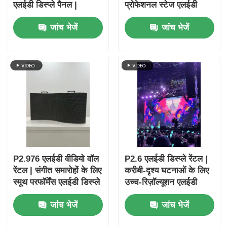
एलईडी डिस्प्ले पैनल |
प्रोफेशनल स्टेज एलईडी
व्यावसायिक कार्यक्रमों के लिए
डिस्प्ले
जांच भेजें
जांच भेजें
पोर्टेबल एलईडी स्क्रीन और
एलईडी वॉल
P2.976 एलईडी वीडियो वॉल
P2.6 एलईडी डिस्प्ले रेंटल |
रेंटल | संगीत समारोहों के लिए
करीबी-दृश्य घटनाओं के लिए
स्मूथ परफॉर्मेंस एलईडी डिस्प्ले
उच्च-रिज़ॉल्यूशन एलईडी
स्क्रीन
जांच भेजें
जांच भेजें