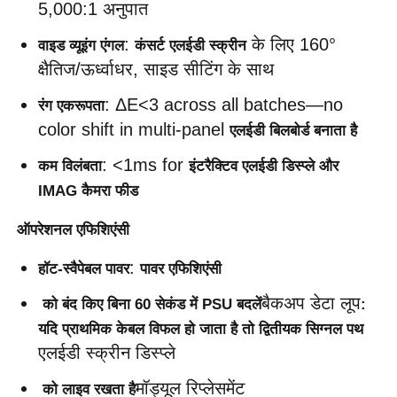
5,000:1 अनुपात
एसएमडी एलईडी स्क्रीन
: 
 के लिए 160° 
वाइड व्यूइंग एंगल
कंसर्ट एलईडी स्क्रीन
क्षैतिज/ऊर्ध्वाधर, साइड सीटिंग के साथ
आउटडोर एलईडी डिस्प्ले बोर्ड
: ΔE<3 across all batches—no 
रंग एकरूपता
color shift in multi-panel 
एलईडी बिलबोर्ड बनाता है
आउटडोर एलईडी बिलबोर्ड
: <1ms for 
कम विलंबता
इंटरैक्टिव एलईडी डिस्प्ले और 
IMAG कैमरा फीड
ऑपरेशनल एफिशिएंसी
: 
हॉट-स्वैपेबल पावर
पावर एफिशिएंसी
बैकअप डेटा लूप
 को बंद किए बिना 60 सेकंड में PSU बदलें
: 
यदि प्राथमिक केबल विफल हो जाता है तो द्वितीयक सिग्नल पथ 
एलईडी स्क्रीन डिस्प्ले
मॉड्यूल रिप्लेसमेंट
 को लाइव रखता है