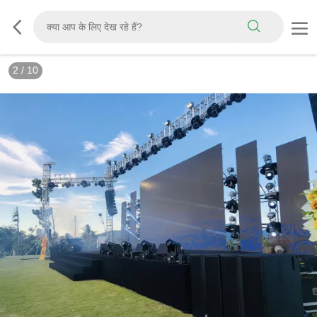
3
/
10