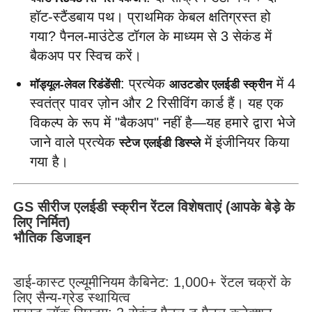
हॉट-स्टैंडबाय पथ। प्राथमिक केबल क्षतिग्रस्त हो 
गया? पैनल-माउंटेड टॉगल के माध्यम से 3 सेकंड में 
वीआर शो
बैकअप पर स्विच करें।
: प्रत्येक 
 में 4 
मॉड्यूल-लेवल रिडंडेंसी
आउटडोर एलईडी स्क्रीन
हमारे बारे में
स्वतंत्र पावर ज़ोन और 2 रिसीविंग कार्ड हैं। यह एक 
विकल्प के रूप में "बैकअप" नहीं है—यह हमारे द्वारा भेजे 
कारखाने का दौरा
जाने वाले प्रत्येक 
 में इंजीनियर किया 
स्टेज एलईडी डिस्प्ले
गया है।
गुणवत्ता नियंत्रण
GS सीरीज एलईडी स्क्रीन रेंटल विशेषताएं (आपके बेड़े के
हमसे संपर्क करें
लिए निर्मित)
भौतिक डिजाइन
समाचार
डाई-कास्ट एल्यूमीनियम कैबिनेट: 1,000+ रेंटल चक्रों के
लिए सैन्य-ग्रेड स्थायित्व
मामले