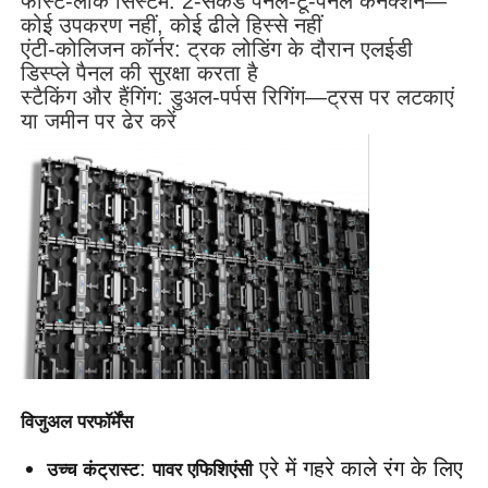
फास्ट-लॉक सिस्टम: 2-सेकंड पैनल-टू-पैनल कनेक्शन—
कोई उपकरण नहीं, कोई ढीले हिस्से नहीं
एंटी-कोलिजन कॉर्नर: ट्रक लोडिंग के दौरान एलईडी
उद्धरण मांगें
डिस्प्ले पैनल की सुरक्षा करता है
स्टैकिंग और हैंगिंग: डुअल-पर्पस रिगिंग—ट्रस पर लटकाएं
या जमीन पर ढेर करें
एलईडी वीडियो दीवार प्रदर्शन
एलईडी प्रदर्शन स्क्रीन
संगीत कार्यक्रम एलईडी स्क्रीन
स्टेज एलईडी स्क्रीन किराया
कोब एलईडी वीडियो दीवार
विजुअल परफॉर्मेंस
: 
 एरे में गहरे काले रंग के लिए 
उच्च कंट्रास्ट
पावर एफिशिएंसी
पारदर्शी एलईडी प्रदर्शन