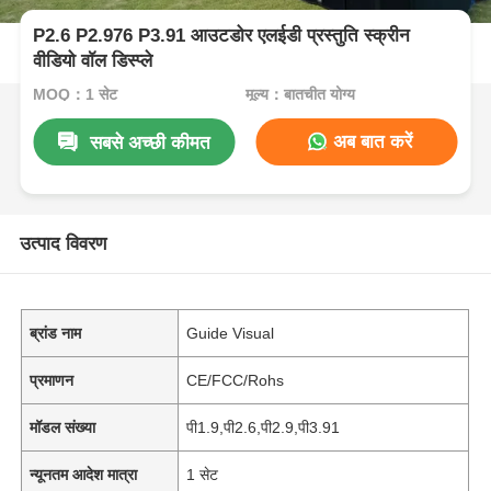
P2.6 P2.976 P3.91 आउटडोर एलईडी प्रस्तुति स्क्रीन
वीडियो वॉल डिस्प्ले
MOQ：1 सेट
मूल्य：बातचीत योग्य
अब बात करें
सबसे अच्छी कीमत
उत्पाद विवरण
ब्रांड नाम
Guide Visual
प्रमाणन
CE/FCC/Rohs
मॉडल संख्या
पी1.9,पी2.6,पी2.9,पी3.91
न्यूनतम आदेश मात्रा
1 सेट