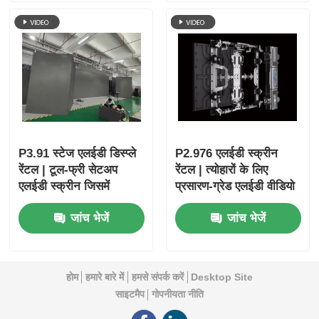
P3.91 स्टेज एलईडी डिस्प्ले
P2.976 एलईडी स्क्रीन
रेंटल | टूल-फ्री सेटअप
रेंटल | त्योहारों के लिए
एलईडी स्क्रीन जिसमें
प्रसारण-ग्रेड एलईडी वीडियो
रिडंडेंसी है
वॉल
जांच भेजें
जांच भेजें
होम
हमारे बारे में
हमसे संपर्क करें
Desktop Site
साइटमैप
गोपनीयता नीति