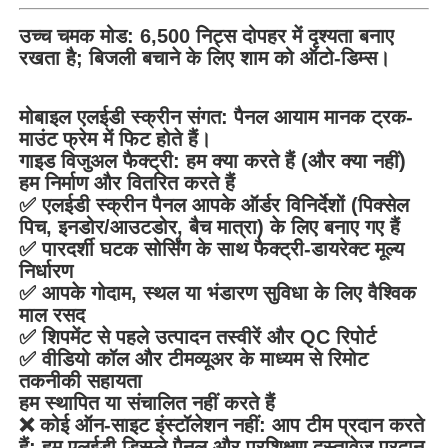
उच्च चमक मोड: 6,500 निट्स दोपहर में दृश्यता बनाए
रखता है; बिजली बचाने के लिए शाम को ऑटो-डिम्स।
मोबाइल एलईडी स्क्रीन संगत: पैनल आयाम मानक ट्रक-
माउंट फ्रेम में फिट होते हैं।
गाइड विजुअल फैक्ट्री: हम क्या करते हैं (और क्या नहीं)
हम निर्माण और वितरित करते हैं
✅ एलईडी स्क्रीन पैनल आपके ऑर्डर विनिर्देशों (पिक्सेल
पिच, इनडोर/आउटडोर, बैच मात्रा) के लिए बनाए गए हैं
✅ पारदर्शी घटक सोर्सिंग के साथ फैक्ट्री-डायरेक्ट मूल्य
निर्धारण
✅ आपके गोदाम, स्थल या भंडारण सुविधा के लिए वैश्विक
माल रसद
✅ शिपमेंट से पहले उत्पादन तस्वीरें और QC रिपोर्ट
✅ वीडियो कॉल और टीमव्यूअर के माध्यम से रिमोट
तकनीकी सहायता
हम स्थापित या संचालित नहीं करते हैं
❌ कोई ऑन-साइट इंस्टॉलेशन नहीं: आप टीम प्रदान करते
हैं; हम एलईडी डिस्प्ले पैनल और प्रशिक्षण दस्तावेज प्रदान