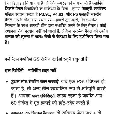
लिए डिज़ाइन किया गया है जो पेशेवर-ग्रेड की मांग करते हैं 
एलईडी 
डिस्प्ले पैनल
 बिचौलियों के मार्कअप के बिना। हमारा 
फैक्ट्री-डायरेक्ट 
मॉडल
 प्रदान करता है 
P3.91, P4.81, और P6 एलईडी स्क्रीन 
पैनल
 आपके गोदाम या स्थल पर—हमारी टूल-फ्री, क्विक-लॉक 
सिस्टम के साथ आपकी टीम द्वारा स्थापित करने के लिए तैयार। 
कोई 
स्थापना सेवा प्रदान नहीं की जाती है, लेकिन प्रत्येक पैनल को उद्योग 
मानक की तुलना में 50% तेजी से सेटअप के लिए इंजीनियर किया गया 
है।
क्यों रेंटल कंपनियां GS सीरीज एलईडी स्क्रीन चुनती हैं
ट्रू रिडंडेंसी – मार्केटिंग हाइप नहीं
घर
: यदि एक PSU विफल हो 
डुअल लोड-शेयरिंग पावर सप्लाई
जाता है, तो अन्य तीन स्वचालित रूप से क्षतिपूर्ति करते 
हैं। आपका 
 लाइव रहता है जबकि आप 
पावर एफिशिएंसी
उत्पादों
60 सेकंड में मृत इकाई को हॉट-स्वैप करते हैं।
: दो सक्रिय डेटा पथ + दो 
वीडियो
क्वाड-RJ45 सिग्नल बैकअप