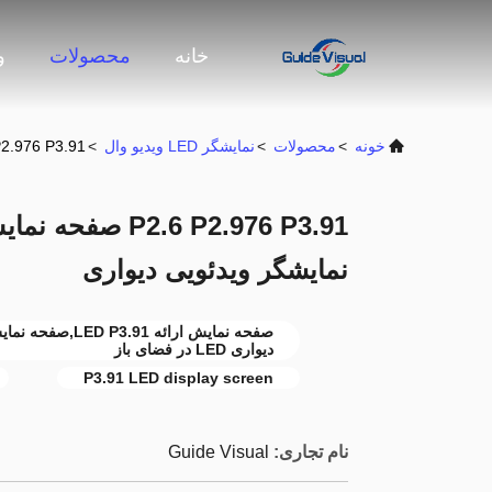
خانه
محصولات
و
خونه
>
محصولات
>
نمایشگر LED ویدیو وال
>
P2.6 P2.976 P3.91 صفحه نمایش ارائه LED در فضای با
نمایشگر ویدئویی دیواری
دیواری LED در فضای باز
P3.91 LED display screen
نام تجاری:
Guide Visual