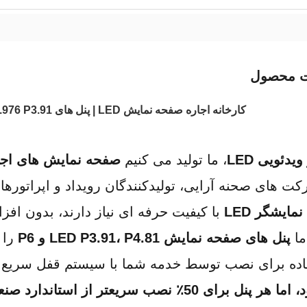
ت محصول
کارخانه اجاره صفحه نمایش LED | پنل های LED P2.6 P2.976 P3.91 با مونتاژ سریع
ویدئویی LED
، ما تولید می کنیم 
صفحه نمایش های اجاره ای ED
ت های صحنه آرایی، تولیدکنندگان رویداد و اپراتورهای
مایشگر LED
 با کیفیت حرفه ای نیاز دارند، بدون اف
ما 
پنل های صفحه نمایش LED P3.91، P4.81 و P6
اده برای نصب توسط خدمه شما با سیستم قفل سریع و 
ای 50٪ نصب سریعتر از استاندارد صنعت مهندسی شده است.