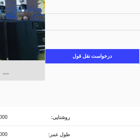
درخواست نقل قول
-5000
روشنایی:
00000
طول عمر: