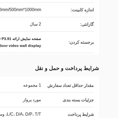
0mm/500mm*1000mm
اندازه کابینت:
2 سال
گارانتی:
صفحه نمایش ارائه LED P3.91,صفحه نمایش ارائه LED P2.976,P2.6 نمایشگر ویدئویی دیواری LED در فضای باز
برجسته کردن:
door video wall display
شرایط پرداخت و حمل و نقل
1 مجموعه
مقدار حداقل تعداد سفارش
مورد پرواز
جزئیات بسته بندی
L/C، D/A، D/P، T/T، وسترن یونیون، مانی گرام
شرایط پرداخت