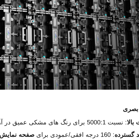
بصری
بالا
: نسبت 5000:1 برای رنگ های مشکی عمیق در آرایه های 
د گسترده
: 160 درجه افقی/عمودی برای 
صفحه نمایش های ED