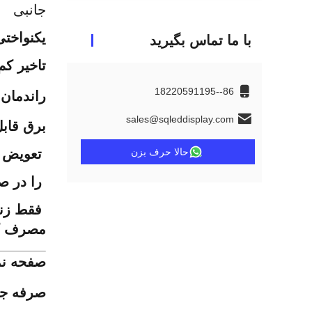
جانبی
یکنواخت
با ما تماس بگیرید
تاخیر کم
86--18220591195
راندمان 
sales@sqleddisplay.com
برق قاب
حالا حرف بزن
 تعویض کنید
 را در صورت خرابی کابل اصلی زنده نگه می دارد
 فقط زنده نمی ماند - 95٪ یکنواختی روشنایی را تحت استرس حفظ می کند.
مصرف کمتر در مقای
صفحه نمایش ها
صرفه جو