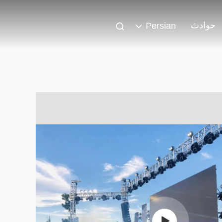
حوادث
Persian