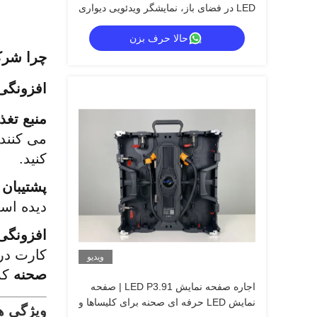
LED در فضای باز، نمایشگر ویدئویی دیواری
حالا حرف بزن
چرا شرکت های
افزونگی 
منبع تغذ
می کنند.
کنید.
پشتیبان گیر
دیده است؟ در 3 ثانیه از طریق کلید تع
افزونگی
کارت دری
ویدیو
صحنه
 ک
اجاره صفحه نمایش LED P3.91 | صفحه
نمایش LED حرفه ای صحنه برای کلیساها و
ویژگی های اجاره ص