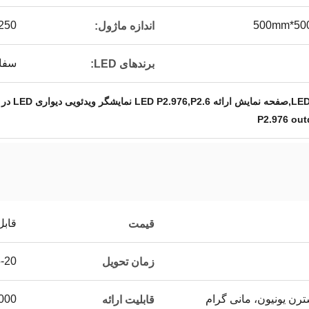
500mm*50
250x250
اندازه ماژول:
سفار
برندهای LED:
P2.976 out
قابل
قیمت
15-20 
زمان تحویل
000-3000
قابلیت ارائه