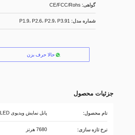
گواهی:
CE/FCC/Rohs
شماره مدل:
P1.9، P2.6، P2.9، P3.91
حالا حرف بزن
جزئیات محصول
پانل نمایش ویدیوی LED
نام محصول:
7680 هرتز
نرخ تازه سازی: