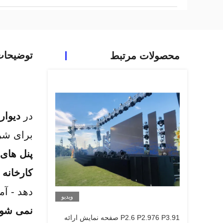
توضیحا
محصولات مرتبط
در 
دیوار 
برای شرک
پنل های ن
کارخانه
 
دهد - آم
ویدیو
نمی شود، اما هر پنل بر
P2.6 P2.976 P3.91 صفحه نمایش ارائه