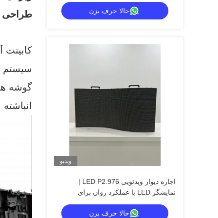
رویدادها
حالا حرف بزن
طراحی ف
کابینت آلو
سیستم قفل سریع:
گوشه های ضد برخ
انباشته 
ویدیو
اجاره دیوار ویدئویی LED P2.976 |
نمایشگر LED با عملکرد روان برای
کنسرت‌ها
حالا حرف بزن