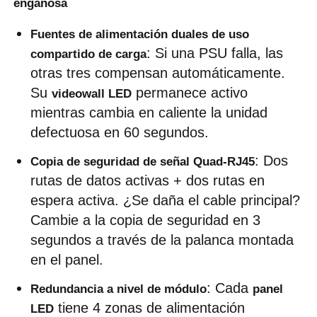
engañosa
Fuentes de alimentación duales de uso 
Solicitar una cita
: Si una PSU falla, las 
compartido de carga
otras tres compensan automáticamente. 
Pantalla de pared de video LED
Su 
 permanece activo 
videowall LED
mientras cambia en caliente la unidad 
pantalla LED
defectuosa en 60 segundos.
: Dos 
Copia de seguridad de señal Quad-RJ45
Pantalla del concierto LED
rutas de datos activas + dos rutas en 
espera activa. ¿Se daña el cable principal? 
Alquiler de pantallas LED de escenario
Cambie a la copia de seguridad en 3 
segundos a través de la palanca montada 
en el panel.
Muro de video LED LED
: Cada 
Redundancia a nivel de módulo
panel 
Pantalla LED transparente
 tiene 4 zonas de alimentación 
LED