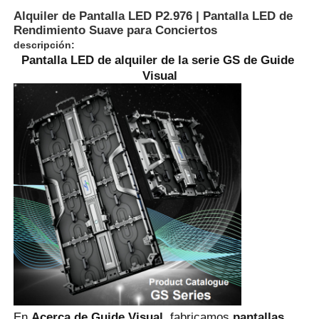
Alquiler de Pantalla LED P2.976 | Pantalla LED de
Rendimiento Suave para Conciertos
descripción:
Pantalla LED de alquiler de la serie GS de Guide 
Visual
En casa.
Productos
Vídeos
En 
Acerca de Guide Visual
, fabricamos 
pantallas 