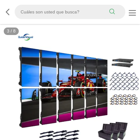
3
/
8