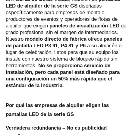
LED de alquiler de la serie GS
 diseñadas 
específicamente para empresas de montaje, 
Espectáculo de RV
productores de eventos y operadores de flotas de 
alquiler que exigen 
paneles de visualización LED
 de 
grado profesional sin el margen de intermediarios. 
Sobre nosotros
Nuestro 
modelo directo de fábrica
 ofrece 
paneles 
de pantalla LED P3.91, P4.81 y P6
 a su almacén o 
lugar de celebración, listos para que su equipo los 
Visita a la fábrica
instale con nuestro sistema de bloqueo rápido sin 
herramientas. 
No se proporciona servicio de 
instalación, pero cada panel está diseñado para 
Control de calidad
una configuración un 50% más rápida que el 
estándar de la industria.
Contacta con nosotros
Por qué las empresas de alquiler eligen las
Noticias
pantallas LED de la serie GS
Verdadera redundancia – No es publicidad
Casos