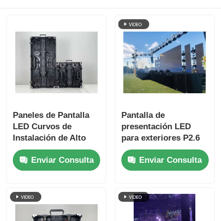
Paneles de Pantalla
Pantalla de
LED Curvos de
presentación LED
Instalación de Alto
para exteriores P2.6
Brillo P3.91 para
P2.976 P3.91, pantalla
Enviar Consulta
Enviar Consulta
Exteriores | Pantalla
de video
LED Portátil y Pared
LED para Eventos de
Negocios