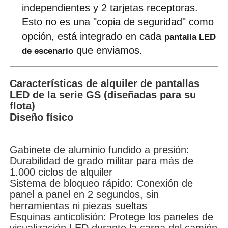
independientes y 2 tarjetas receptoras. 
Esto no es una "copia de seguridad" como 
Pantalla LED SMD
opción, está integrado en cada 
pantalla LED 
 que enviamos.
de escenario
Tabla de visualización LED exterior
Características de alquiler de pantallas
cartelera led exterior
LED de la serie GS (diseñadas para su
flota)
Diseño físico
Gabinete de aluminio fundido a presión:
Durabilidad de grado militar para más de
1.000 ciclos de alquiler
Sistema de bloqueo rápido: Conexión de
panel a panel en 2 segundos, sin
herramientas ni piezas sueltas
Esquinas anticolisión: Protege los paneles de