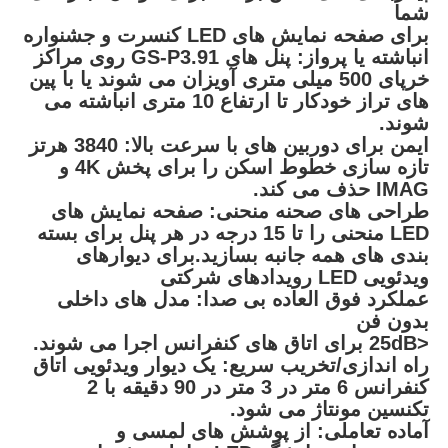
شما
برای صفحه نمایش های LED کنسرت و جشنواره
انباشته یا پرواز: پنل های GS-P3.91 روی مراکز
خرپای 500 میلی متری آویزان می شوند یا با پین
های تراز خودکار تا ارتفاع 10 متری انباشته می
شوند.
ایمن برای دوربین های با سرعت بالا: 3840 هرتز
تازه سازی خطوط اسکن را برای پخش 4K و
IMAG حذف می کند.
طراحی های صحنه منحنی: صفحه نمایش های
LED منحنی را تا 15 درجه در هر پنل برای بسته
بندی های همه جانبه بسازید.برای دیوارهای
ویدئویی LED رویدادهای شرکتی
عملکرد فوق العاده بی صدا: مدل های داخلی
بدون فن
<25dB برای اتاق های کنفرانس اجرا می شوند.
راه اندازی/تخریب سریع: یک دیوار ویدئویی اتاق
کنفرانس 6 متر در 3 متر در 90 دقیقه با 2
تکنسین مونتاژ می شود.
آماده تعاملی: از پوشش های لمسی و