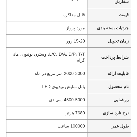
سفارش
قیمت
قابل مذاکره
جزئیات بسته بندی
مورد پرواز
زمان تحویل
15-20 روز
L/C، D/A، D/P، T/T، وسترن یونیون، مانی
شرایط پرداخت
گرام
قابلیت ارائه
2000-3000 متر مربع در ماه
نام محصول
پانل نمایش ویدیوی LED
روشنایی
4500-5000 سی دی
نرخ تازه سازی
7680 هرتز
طول عمر
100000 ساعت