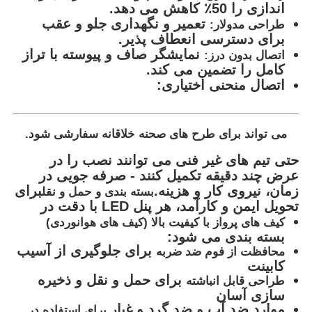
اندازی را 50٪ کاهش می دهد.
تعمیر و نگهداری جلو و عقب
طراحی مدولار:
برای دسترسی انعطاف پذیر.
نمایشگر صاف و پیوسته با تراز
اتصال بدون درز:
کامل را تضمین می کند.
اتصال منحنی اختیاری:
می تواند برای طرح های صحنه خلاقانه سفارشی شود.
حتی تیم های غیر فنی می توانند نصب را در
عرض چند دقیقه تکمیل کنند - صرفه جویی در
زمان، نیروی کار و هزینه.
برای
بسته بندی و حمل و نقل
تحویل ایمن و کارآمد، هر پنل LED با دقت در
کیف های پرواز با کیفیت بالا (کیف های هوانوردی)
بسته بندی می شود:
برای جلوگیری از آسیب
محافظت از فوم ضد ضربه
کابینت
برای حمل و نقل و ذخیره
طراحی قابل انباشته
سازی آسان
موارد ضد آب و ضد گرد و غبار
برای استفاده در