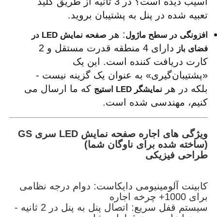
آسیب دیده است؟ در 3 ثانیه از طریق کلید 
تعبیه شده در پنل به پشتیبان بروید.
درخواست قیمت
: هر 
افزونگی در سطح ماژول
صفحه نمایش LED در 
 دارای 4 منطقه قدرت مستقل و 2 
فضای باز
نمایشگر LED ویدیو وال
کارت دریافت کننده است. این یک 
«پشتیبان‌گیری» به عنوان یک گزینه نیست - 
صفحه نمایش LED
بلکه در هر 
 که ما ارسال می 
نمایشگر LED استیج
کنیم، مهندسی شده است.
صفحه نمایش کنسرت LED
ویژگی های اجاره صفحه نمایش LED سری GS
(ساخته شده برای ناوگان شما)
اجاره صفحه نمایش LED
طراحی فیزیکی
دیوار ویدیویی LED COB
کابینت آلومینیومی دایکاست: دوام درجه نظامی
برای 1000+ چرخه اجاره
سیستم قفل سریع: اتصال پنل به پنل در 2 ثانیه -
نمایشگر LED شفاف