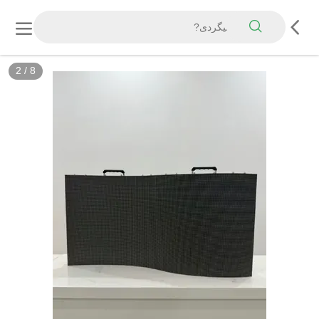
3
/
8