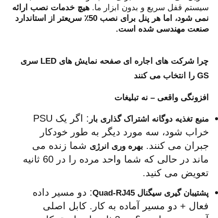
سیستم قفل سریع و بدون ابزار ما. 
هیچ خدمات نصب ارائه 
نمی شود، اما هر پنل برای نصب 50٪ سریعتر از استاندارد 
نمایش VR
صنعت مهندسی شده است.
درباره ما
چرا شرکت های اجاره ای صفحه نمایش های LED سری
GS را انتخاب می کنند
بازدید از کارخانه
افزونگی واقعی – نه تبلیغات
: اگر یک PSU 
منبع تغذیه دوگانه اشتراک گذاری بار
کنترل کیفیت
خراب شود، سه مورد دیگر به طور خودکار 
جبران می کنند. 
 شما زنده می 
بهره وری انرژی
با ما تماس بگیرید
ماند در حالی که شما واحد مرده را در 60 ثانیه 
تعویض می کنید.
اخبار
: دو مسیر داده 
پشتیبان گیری سیگنال Quad-RJ45
فعال + دو مسیر آماده به کار. کابل اصلی 
موارد