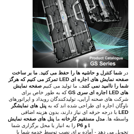
در 
شما کنترل و حاشیه ها را حفظ می کنید. ما بر ساخت 
صفحه نمایش های اجاره ای LED تمرکز می کنیم که هرگز 
شما را ناامید نمی کنند.
، ما تولید می کنیم 
صفحه نمایش 
های LED اجاره ای سری GS
 که به طور خاص برای 
خانه
شرکت های صحنه آرایی، تولیدکنندگان رویداد و اپراتورهای 
ناوگان اجاره ای طراحی شده اند که به 
پنل های نمایشگر 
LED
 با درجه حرفه ای نیاز دارند، بدون هزینه اضافی 
محصولات
واسطه ها. 
مدل مستقیم کارخانه
 ما 
پنل های صفحه نمایش 
LED P3.91، P4.81 و P6
 را به انبار یا محل برگزاری شما 
تحویل می دهد - آماده برای نصب توسط خدمه شما با 
ویدیو