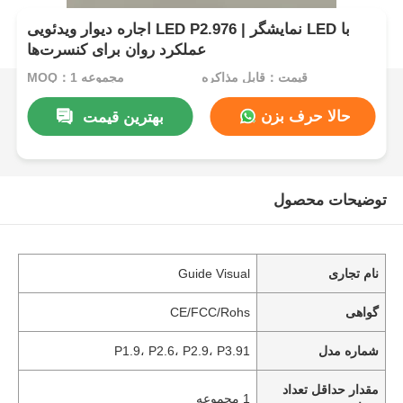
اجاره دیوار ویدئویی LED P2.976 | نمایشگر LED با
عملکرد روان برای کنسرت‌ها
قیمت：قابل مذاکره
MOQ：1 مجموعه
حالا حرف بزن
بهترین قیمت
توضیحات محصول
نام تجاری
Guide Visual
گواهی
CE/FCC/Rohs
شماره مدل
P1.9، P2.6، P2.9، P3.91
مقدار حداقل تعداد
1 مجموعه