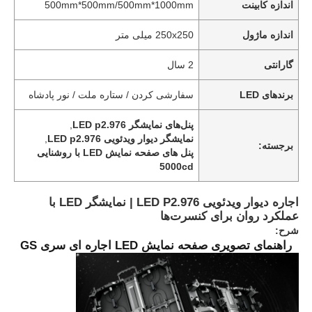
اندازه کابینت
500mm*500mm/500mm*1000mm
اندازه ماژول
250x250 میلی متر
گارانتی
2 سال
برندهای LED
سفارشی کردن / ستاره ملت / نور پادشاه
پنل‌های نمایشگر LED p2.976
,
نمایشگر دیوار ویدئویی LED p2.976
,
برجسته:
پنل های صفحه نمایش LED با روشنایی
5000cd
اجاره دیوار ویدئویی LED P2.976 | نمایشگر LED با
عملکرد روان برای کنسرت‌ها
شرح:
راهنمای تصویری صفحه نمایش LED اجاره ای سری GS