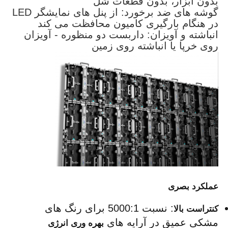
بدون ابزار، بدون قطعات شل
گوشه های ضد برخورد: از پنل های نمایشگر LED
در هنگام بارگیری کامیون محافظت می کند
صفحه نمایش LED SMD
انباشته و آویزان: داربست دو منظوره - آویزان
روی خرپا یا انباشته روی زمین
صفحه نمایش LED بیرونی
بیلبورد LED در فضای باز
عملکرد بصری
: نسبت 5000:1 برای رنگ های 
کنتراست بالا
مشکی عمیق در آرایه های 
بهره وری انرژی