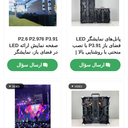
پانل‌های نمایشگر LED
P2.6 P2.976 P3.91
فضای باز P3.91 با نصب
صفحه نمایش ارائه LED
منحنی با روشنایی بالا |
در فضای باز، نمایشگر
صفحه نمایش LED قابل
ویدئویی دیواری
ارسال سؤال
ارسال سؤال
حمل و دیوار LED برای
رویدادهای تجاری