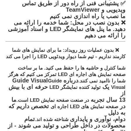
✅ پشتیبانی فنی از راه دور از طریق تماس
ویدیویی و TeamViewer
ما نصب یا راه اندازی نمی کنیم
❌ بدون نصب در محل: شما خدمه را ارائه می
دهید. ما پنل های نمایشگر LED و اسناد آموزشی
را ارائه می دهیم
❌ بدون عملیات روز رویداد: ما برای نمایش های شما
کارمند نداریم - تیم شما دیوار ویدئویی LED را اجرا می کند
شما کنترل و حاشیه ها را حفظ می کنید. ما بر ساخت
صفحه نمایش های اجاره ای LED تمرکز می کنیم که هرگز
درباره Guide Visual
شما را ناامید نمی کنند.
Guide
یک
حرفه ای با بیش
Visual
تولید کننده نمایشگر LED
از
13 سال تجربه
ما
در صنعت صفحه نمایش LED است.
در
تخصص داریم که
صفحه نمایش های LED اجاره ای
به دلیل
دوام، نوآوری و پایداری
تمام
شناخته شده اند.
محصولات در داخل طراحی و تولید می شوند - از