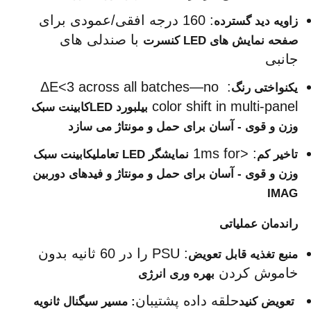
: 160 درجه افقی/عمودی برای 
زاویه دید گسترده
 با صندلی های 
صفحه نمایش های LED کنسرت
جانبی
: ΔE<3 across all batches—no 
یکنواختی رنگ
color shift in multi-panel 
بیلبورد LEDکابینت سبک 
وزن و قوی - آسان برای حمل و مونتاژ می سازد
: <1ms for 
تاخیر کم
نمایشگر LED تعاملیکابینت سبک 
وزن و قوی - آسان برای حمل و مونتاژ و فیدهای دوربین 
IMAG
راندمان عملیاتی
: PSU را در 60 ثانیه بدون 
منبع تغذیه قابل تعویض
خاموش کردن 
بهره وری انرژی
حلقه داده پشتیبان
 تعویض کنید
: مسیر سیگنال ثانویه 