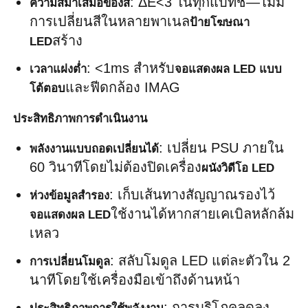
: ΔE<3 ในทุกแบทช์—ไม่มี
ความสม่ำเสมอของสี
การเปลี่ยนสีในหลายพาเนล
ป้ายโฆษณา 
สร้าง
LED
: <1ms สำหรับ
เวลาแฝงต่ำ
จอแสดงผล LED แบบ
และฟีดกล้อง IMAG
โต้ตอบ
ประสิทธิภาพการดำเนินงาน
: เปลี่ยน PSU ภายใน 
พลังงานแบบถอดเปลี่ยนได้
60 วินาทีโดยไม่ต้องปิดเครื่อง
ผนังวิดีโอ LED
: เก็บเส้นทางสัญญาณรองไว้
ห่วงข้อมูลสำรอง
ใช้งานได้หากสายเคเบิลหลักล้ม
จอแสดงผล LED
เหลว
: สลับโมดูล LED แต่ละตัวใน 2 
การเปลี่ยนโมดูล
นาทีโดยใช้เครื่องมือเข้าถึงด้านหน้า
: การบริโภคลดลง 