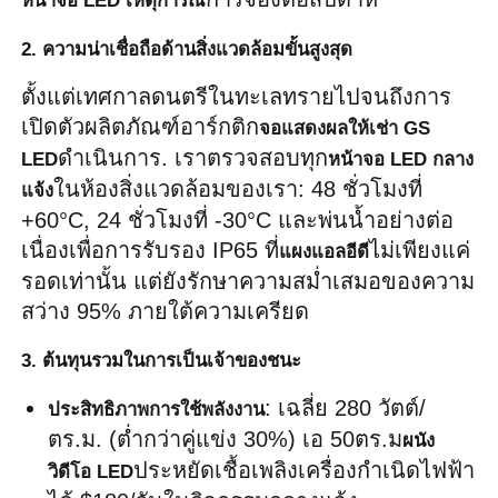
หน้าจอ LED เหตุการณ์
2. ความน่าเชื่อถือด้านสิ่งแวดล้อมขั้นสูงสุด
ตั้งแต่เทศกาลดนตรีในทะเลทรายไปจนถึงการ
เปิดตัวผลิตภัณฑ์อาร์กติก
จอแสดงผลให้เช่า GS 
ดำเนินการ. เราตรวจสอบทุก
LED
หน้าจอ LED กลาง
ในห้องสิ่งแวดล้อมของเรา: 48 ชั่วโมงที่ 
แจ้ง
+60°C, 24 ชั่วโมงที่ -30°C และพ่นน้ำอย่างต่อ
เนื่องเพื่อการรับรอง IP65 ที่
ไม่เพียงแค่
แผงแอลอีดี
รอดเท่านั้น แต่ยังรักษาความสม่ำเสมอของความ
สว่าง 95% ภายใต้ความเครียด
3. ต้นทุนรวมในการเป็นเจ้าของชนะ
: เฉลี่ย 280 วัตต์/
ประสิทธิภาพการใช้พลังงาน
ตร.ม. (ต่ำกว่าคู่แข่ง 30%) เอ 50ตร.ม
ผนัง
ประหยัดเชื้อเพลิงเครื่องกำเนิดไฟฟ้า
วิดีโอ LED