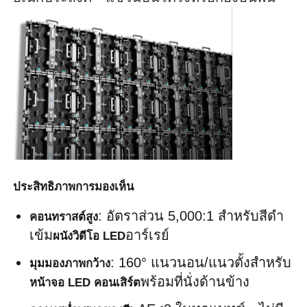
หน้าจอ LED SMD
บอร์ดจอ LED นอก
ป้ายโฆษณากลางแจ้ง
ประสิทธิภาพการมองเห็น
: อัตราส่วน 5,000:1 สำหรับสีดำ
คอนทราสต์สูง
เข้ม
อาร์เรย์
ผนังวิดีโอ LED
: 160° แนวนอน/แนวตั้งสำหรับ
มุมมองภาพกว้าง
พร้อมที่นั่งด้านข้าง
หน้าจอ LED คอนเสิร์ต