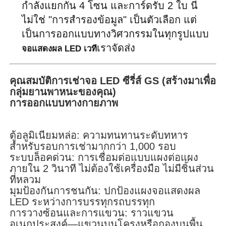
กำลังแยกกัน 4 โซน และการ์ดรับ 2 ใบ นี่
ไม่ใช่ "การสำรองข้อมูล" เป็นตัวเลือก แต่
ขอทุน
เป็นการออกแบบทางวิศวกรรมในทุกรูปแบบ
เราจัดส่ง
จอแสดงผล LED เวที
จอแสดงผล LED ผนังวิดีโอ
คุณสมบัติการเช่าจอ LED ซีรี่ส์ GS (สร้างมาเพื่อ
หน้าจอแสดงผล LED
กลุ่มยานพาหนะของคุณ)
การออกแบบทางกายภาพ
หน้าจอแสดงคอนเสิร์ต
ตู้อลูมิเนียมหล่อ: ความทนทานระดับทหาร
สำหรับรอบการเช่ามากกว่า 1,000 รอบ
ให้เช่าจอ LED
ระบบล็อคด่วน: การเชื่อมต่อแบบแผงต่อแผง
ภายใน 2 วินาที ไม่ต้องใช้เครื่องมือ ไม่มีชิ้นส่วน
ที่หลวม
ผนังวิดีโอ LED COB
มุมป้องกันการชนกัน: ปกป้องแผงจอแสดงผล
LED ระหว่างการบรรทุกรถบรรทุก
การวางซ้อนและการแขวน: ราวแขวน
จอแสดงผล LED โปร่งใส
อเนกประสงค์—แขวนบนโครงหรือกองบนพื้น