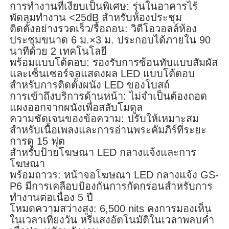
การทำงานที่เงียบเป็นพิเศษ: รุ่นในอาคารไร้
พัดลมทำงาน <25dB สำหรับห้องประชุม
ติดตั้งอย่างรวดเร็ว/รื้อถอน: วิดีโอวอลล์ห้อง
ประชุมขนาด 6 ม.×3 ม. ประกอบได้ภายใน 90
นาทีด้วย 2 เทคโนโลยี
พร้อมแบบโต้ตอบ: รองรับการซ้อนทับแบบสัมผัส
และเซ็นเซอร์จอแสดงผล LED แบบโต้ตอบ
สำหรับการติดตั้งผนัง LED ของโบสถ์
การเข้าถึงบริการด้านหน้า: ไม่จำเป็นต้องถอด
แผงออกจากผนังเพื่อสลับโมดูล
ความชัดเจนของข้อความ: ปรับให้เหมาะสม
สำหรับเนื้อเพลงและการอ่านพระคัมภีร์ที่ระยะ
การดู 15 ฟุต
สำหรับป้ายโฆษณา LED กลางแจ้งและการ
โฆษณา
พร้อมถาวร: หน้าจอโฆษณา LED กลางแจ้ง GS-
P6 มีการเคลือบป้องกันการกัดกร่อนสำหรับการ
ทำงานต่อเนื่อง 5 ปี
โหมดความสว่างสูง: 6,500 nits คงการมองเห็น
ในเวลาเที่ยงวัน หรี่แสงอัตโนมัติในเวลาพลบค่ำ