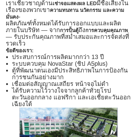
เราเชี่ยวชาญด้าน
มีชื่อเสียงใน
เช่าจอแสดงผล LED
เรื่องของพวกเขา
ความทนทาน นวัตกรรม และความ
-
มั่นคง
ผลิตภัณฑ์ทั้งหมดได้รับการออกแบบและผลิต
ภายในบริษัท — จาก
ถึง
การปั้นตู้
การควบคุมคุณภาพ
— รับประกันคุณภาพที่สม่ำเสมอและการจัดส่งที่
รวดเร็ว
ข้อดีของเรา:
ประสบการณ์การผลิตมากกว่า 13 ปี
ระบบควบคุม NovaStar (ชิป A5plus)
ตู้ที่พัฒนาตนเองมีประสิทธิภาพในการป้องกัน
การชนกันอย่างมาก
เชื่อมต่อสัญญาณเสถียร หน้าจอไม่ดำ
ได้รับความไว้วางใจจากลูกค้าทั่วยุโรป
ตะวันออกกลาง แอฟริกา และเอเชียตะวันออก
เฉียงใต้