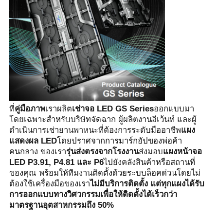
ที่
คู่มือภาพ
เราผลิต
เช่าจอ LED GS Series
ออกแบบมา
โดยเฉพาะสำหรับบริษัทจัดฉาก ผู้ผลิตงานอีเว้นท์ และผู้
ดำเนินการเช่ายานพาหนะที่ต้องการระดับมืออาชีพ
แผง
แสดงผล LED
โดยปราศจากการมาร์กอัปของพ่อค้า
คนกลาง ของเรา
รุ่นส่งตรงจากโรงงาน
ส่งมอบ
แผงหน้าจอ 
บ้าน
LED P3.91, P4.81 และ P6
ไปยังคลังสินค้าหรือสถานที่
ของคุณ พร้อมให้ทีมงานติดตั้งด้วยระบบล็อคด่วนโดยไม่
ต้องใช้เครื่องมือของเรา
ไม่มีบริการติดตั้ง แต่ทุกแผงได้รับ
สินค้า
การออกแบบทางวิศวกรรมเพื่อให้ติดตั้งได้เร็วกว่า
มาตรฐานอุตสาหกรรมถึง 50%
วิดีโอ