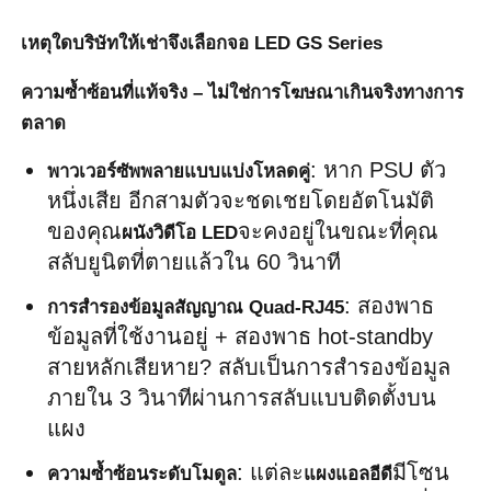
เหตุใดบริษัทให้เช่าจึงเลือกจอ LED GS Series
รายการ VR
ความซ้ำซ้อนที่แท้จริง – ไม่ใช่การโฆษณาเกินจริงทางการ
ตลาด
เกี่ยวกับเรา
: หาก PSU ตัว
พาวเวอร์ซัพพลายแบบแบ่งโหลดคู่
หนึ่งเสีย อีกสามตัวจะชดเชยโดยอัตโนมัติ 
ทัวร์โรงงาน
ของคุณ
จะคงอยู่ในขณะที่คุณ
ผนังวิดีโอ LED
สลับยูนิตที่ตายแล้วใน 60 วินาที
การควบคุมคุณภาพ
: สองพาธ
การสำรองข้อมูลสัญญาณ Quad-RJ45
ข้อมูลที่ใช้งานอยู่ + สองพาธ hot-standby 
ติดต่อเรา
สายหลักเสียหาย? สลับเป็นการสำรองข้อมูล
ภายใน 3 วินาทีผ่านการสลับแบบติดตั้งบน
ข่าว
แผง
: แต่ละ
มีโซน
ความซ้ำซ้อนระดับโมดูล
แผงแอลอีดี
กรณี