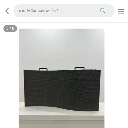
3
/
8