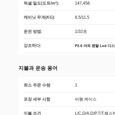
픽셀 밀도(도트/m²):
147,456
캐비닛 무게(KG):
6.5/11.5
운전 방법:
1/32초
강조하다:
P2.6 야외 렌탈 Led 
지불과 운송 용어
최소 주문 수량
1
포장 세부 사항
비행 케이스
지불 조건
L/C,D/A,D/P,T/T,