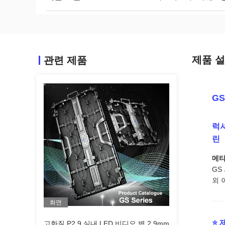
제품 
관련 제품
GS
럭셔
린
메타
GS
외 
화면
⭐ 
고화질 P2.9 실내 LED 비디오 벽 2.9mm