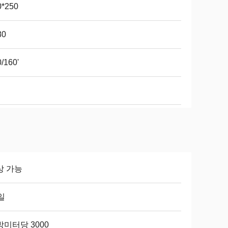
0*250
80
/160'
상 가능
일
미터당 3000