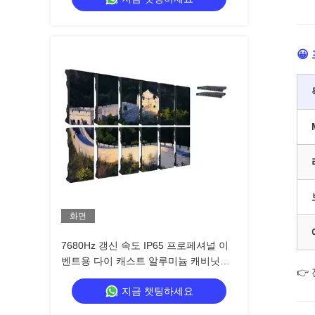
😀
화면
7680Hz 갱신 속도 IP65 프로페셔널 이
벤트용 다이 캐스트 알루미늄 캐비닛과
👉
함께 방수 LED 비디오 벽
지금 챗팅하세요