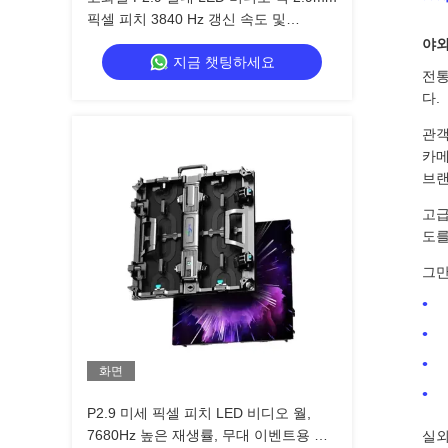
픽셀 피치 3840 Hz 갱신 속도 및
4500cd/sqm 밝기
야외
지금 챗팅하세요
전통
다.
관객
카메
브랜
고급
도를
그
화면
P2.9 미세 픽셀 피치 LED 비디오 월,
7680Hz 높은 재생률, 무대 이벤트용 듀
실외