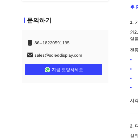
🌟
문의하기
1.
와
2
일을
86--18220591195
전통
sales@sqleddisplay.com
지금 챗팅하세요
시각
2.
실외