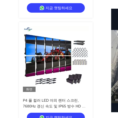
얼 전원 및 신호 백업
지금 챗팅하세요
화면
P4 풀 컬러 LED 야외 렌터 스크린,
7680Hz 갱신 속도 및 IP65 방수 HD 비
디오 벽 화면
지금 챗팅하세요