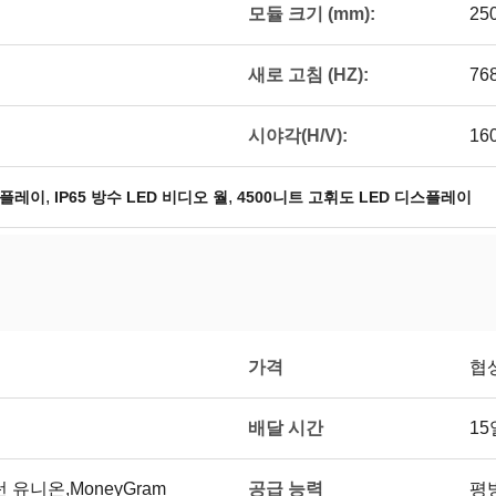
모듈 크기 (mm):
25
새로 고침 (HZ):
76
시야각(H/V):
160
,
,
디스플레이
IP65 방수 LED 비디오 월
4500니트 고휘도 LED 디스플레이
가격
협
배달 시간
15
공급 능력
웨스턴 유니온,MoneyGram
평방